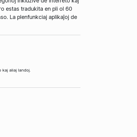
gorioj inkluzive de Interreto kaj
 estas tradukita en pli ol 60
so. La plenfunkciaj aplikaĵoj de
aj aliaj landoj.