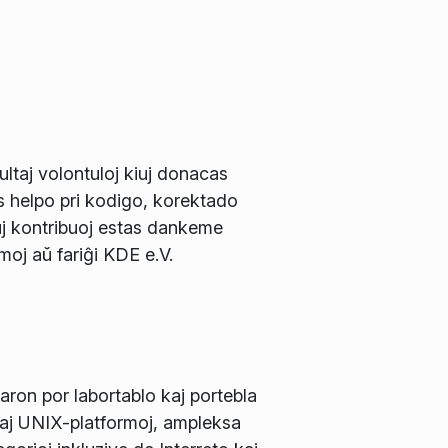
ltaj volontuloj kiuj donacas
s helpo pri kodigo, korektado
j kontribuoj estas dankeme
rmoj aŭ fariĝi KDE e.V.
ron por labortablo kaj portebla
kaj UNIX-platformoj, ampleksa