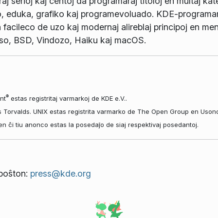
j serioj kaj centoj da programaraj titoloj en multaj kate
o, eduka, grafiko kaj programevoluado. KDE-programaro
 facileco de uzo kaj modernaj alireblaj principoj en men
so, BSD, Vindozo, Haiku kaj macOS.
®
nt
estas registritaj varmarkoj de KDE e.V..
s Torvalds. UNIX estas registrita varmarko de The Open Group en Usono k
aj en ĉi tiu anonco estas la posedaĵo de siaj respektivaj posedantoj.
tpoŝton:
press@kde.org