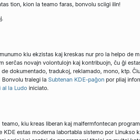
atas tion, kion la teamo faras, bonvolu sciigi ilin!
j.
unumo kiu ekzistas kaj kreskas nur pro la helpo de mu
 serĉas novajn volontulojn kaj kontribuojn, ĉu ĝi esta
o de dokumentado, tradukoj, reklamado, mono, ktp. Ĉiu
. Bonvolu tralegi la
Subtenan KDE-paĝon
por pliaj info
i al la Ludo
iniciato.
 teamo, kiu kreas liberan kaj malfermfontecan programa
de KDE estas moderna labortabla sistemo por Linukso 