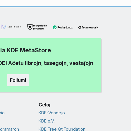
i la KDE MetaStore
! Aĉetu librojn, tasegojn, vestaĵojn
Foliumi
Celoj
io
KDE-Vendejo
KDE e.V.
ogramaron
KDE Free Qt Foundation