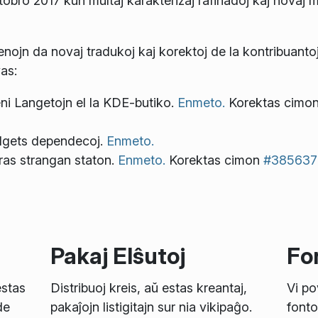
ktobro 2017 kun multaj karakterizaj rafinadoj kaj novaj 
lenojn da novaj tradukoj kaj korektoj de la kontribuanto
as:
i Langetojn el la KDE-butiko.
Enmeto.
Korektas cimo
Widgets dependecoj.
Enmeto.
ras strangan staton.
Enmeto.
Korektas cimon
#385637
Pakaj Elŝutoj
Fon
estas
Distribuoj kreis, aŭ estas kreantaj,
Vi po
de
pakaĵojn listigitajn sur nia vikipaĝo.
fonto