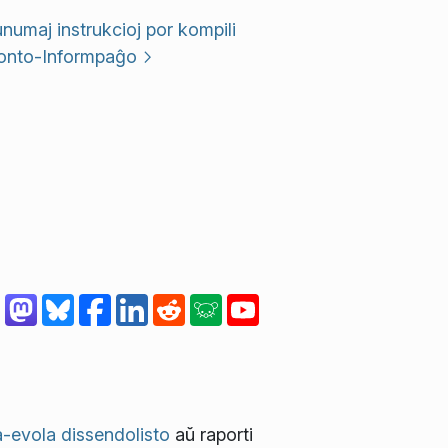
umaj instrukcioj por kompili
onto-Informpaĝo
-evola dissendolisto
aŭ raporti