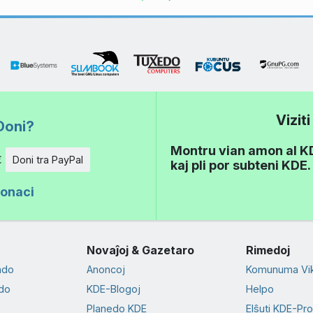
Vizit
Doni?
Montru vian amon al KDE
€
Doni tra PayPal
kaj pli por subteni KDE.
donaci
Novaĵoj & Gazetaro
Rimedoj
ado
Anoncoj
Komunuma Vik
do
KDE-Blogoj
Helpo
Planedo KDE
Elŝuti KDE-Pr