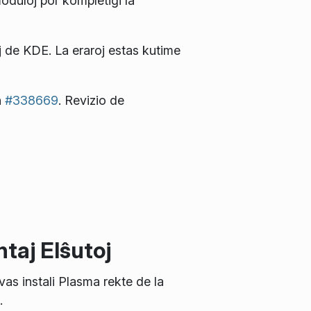
moduloj por kompletigi la
j de KDE. La eraroj estas kutime
n
#338669
. Revizio de
taj Elŝutoj
vas instali Plasma rekte de la
.