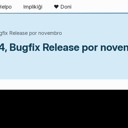
Helpo
Implikiĝi
❤ Doni
gfix Release por novembro
.4, Bugfix Release por nov