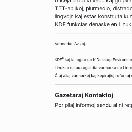
oficeja produktiveco kaj grupvara
TTT-aplikoj, plurmedio, distrad
lingvojn kaj estas konstruita kun
KDE funkcias denaske en Linuk
Varmarko-Avizoj.
®
KDE
kaj la logoo de K Desktop Environme
Linukso estas registrita varmarko de Linu
Ĉiuj aliaj varmarkoj kaj kopirajtoj referit
Gazetaraj Kontaktoj
Por pliaj informoj sendu al ni re