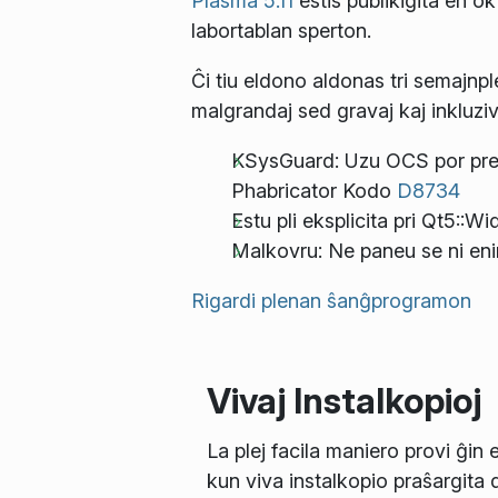
Plasma 5.11
estis publikigita en o
labortablan sperton.
Ĉi tiu eldono aldonas tri semajnp
malgrandaj sed gravaj kaj inkluziv
KSysGuard: Uzu OCS por pren
Phabricator Kodo
D8734
Estu pli eksplicita pri Qt5::
Malkovru: Ne paneu se ni eni
Rigardi plenan ŝanĝprogramon
Vivaj Instalkopioj
La plej facila maniero provi ĝin 
kun viva instalkopio praŝargita 