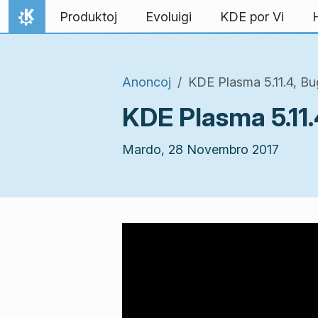
Salti al enhavo
Produktoj
Evoluigi
KDE por Vi
Hejmo
Anoncoj
KDE Plasma 5.11.4, Bu
KDE Plasma 5.11
Mardo, 28 Novembro 2017