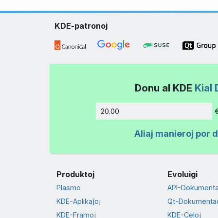
KDE-patronoj
Donu al KDE
Kial 
Kvanto
Aliaj manieroj por 
Produktoj
Evoluigi
Plasmo
API-Dokument
KDE-Aplikaĵoj
Qt-Dokumenta
KDE-Framoj
KDE-Celoj