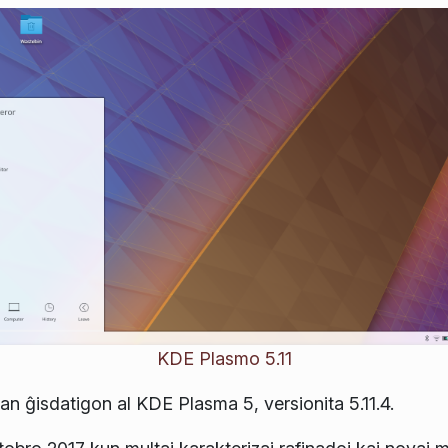
KDE Plasmo 5.11
n ĝisdatigon al KDE Plasma 5, versionita 5.11.4.