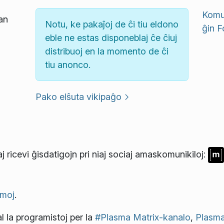
Komun
an
Notu, ke pakaĵoj de ĉi tiu eldono
ĝin
F
eble ne estas disponeblaj ĉe ĉiuj
distribuoj en la momento de ĉi
tiu anonco.
Pako elŝuta vikipaĝo
j ricevi ĝisdatigojn pri niaj sociaj amaskomunikiloj:
moj
.
l la programistoj per la
#Plasma Matrix-kanalo
,
Plasma