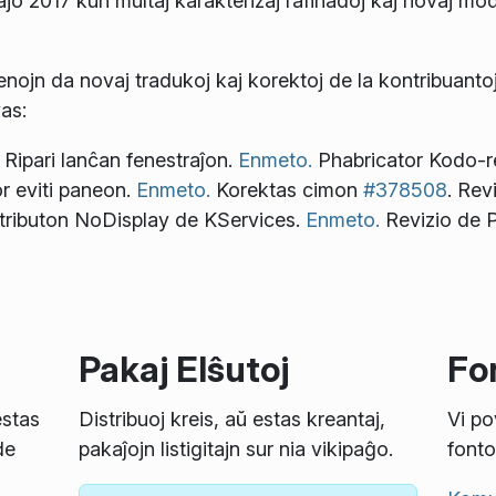
ajo 2017 kun multaj karakterizaj rafinadoj kaj novaj mod
lenojn da novaj tradukoj kaj korektoj de la kontribuanto
as:
ipari lanĉan fenestraĵon.
Enmeto.
Phabricator Kodo-r
r eviti paneon.
Enmeto.
Korektas cimon
#378508
. Rev
tributon NoDisplay de KServices.
Enmeto.
Revizio de 
Pakaj Elŝutoj
Fon
estas
Distribuoj kreis, aŭ estas kreantaj,
Vi po
de
pakaĵojn listigitajn sur nia vikipaĝo.
fonto