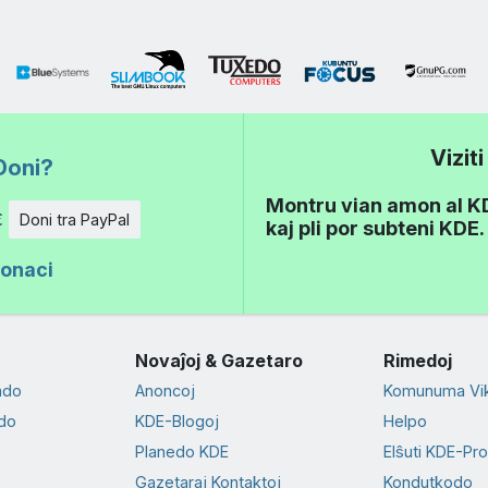
Vizit
Doni?
Montru vian amon al KDE
€
Doni tra PayPal
kaj pli por subteni KDE.
donaci
Novaĵoj & Gazetaro
Rimedoj
ado
Anoncoj
Komunuma Vik
do
KDE-Blogoj
Helpo
Planedo KDE
Elŝuti KDE-Pr
Gazetaraj Kontaktoj
Kondutkodo