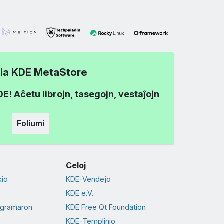
i la KDE MetaStore
! Aĉetu librojn, tasegojn, vestaĵojn
Foliumi
Celoj
io
KDE-Vendejo
KDE e.V.
ogramaron
KDE Free Qt Foundation
KDE-Templinio