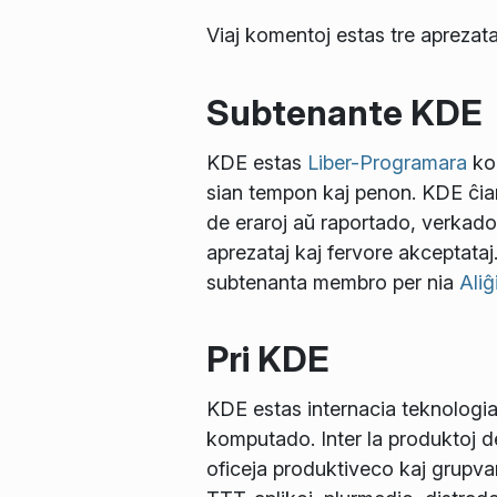
Viaj komentoj estas tre aprezata
Subtenante KDE
KDE estas
Liber-Programara
kom
sian tempon kaj penon. KDE ĉiam
de eraroj aŭ raportado, verkad
aprezataj kaj fervore akceptataj
subtenanta membro per nia
Aliĝ
Pri KDE
KDE estas internacia teknologia
komputado. Inter la produktoj 
oficeja produktiveco kaj grupvara