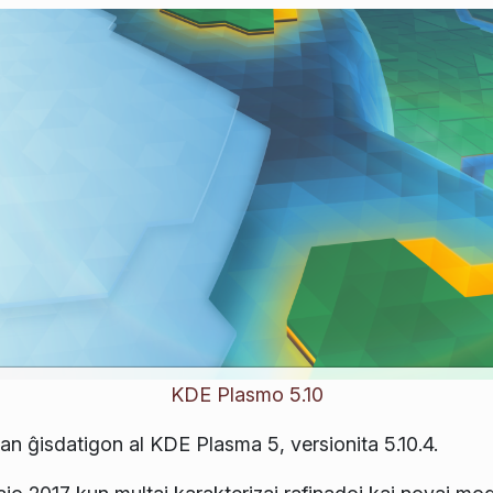
KDE Plasmo 5.10
n ĝisdatigon al KDE Plasma 5, versionita 5.10.4.