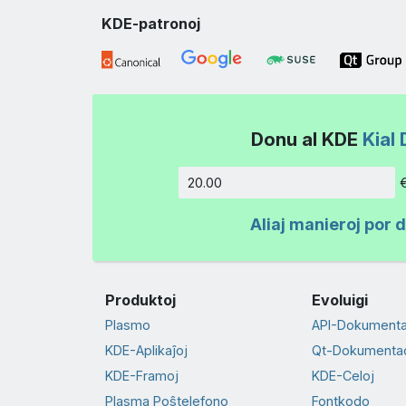
KDE-patronoj
Donu al KDE
Kial 
Kvanto
Aliaj manieroj por 
Produktoj
Evoluigi
Plasmo
API-Dokument
KDE-Aplikaĵoj
Qt-Dokumenta
KDE-Framoj
KDE-Celoj
Plasma Poŝtelefono
Fontkodo