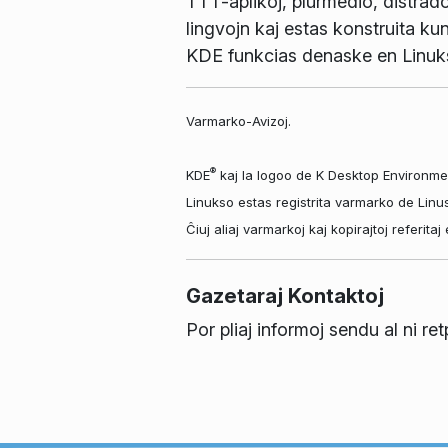
TTT-aplikoj, plurmedio, distrad
lingvojn kaj estas konstruita kun
KDE funkcias denaske en Linuk
Varmarko-Avizoj.
®
KDE
kaj la logoo de K Desktop Environme
Linukso estas registrita varmarko de Linu
Ĉiuj aliaj varmarkoj kaj kopirajtoj referit
Gazetaraj Kontaktoj
Por pliaj informoj sendu al ni re