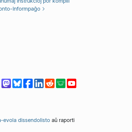
umaj instrukcioj por kompili
onto-Informpaĝo
-evola dissendolisto
aŭ raporti