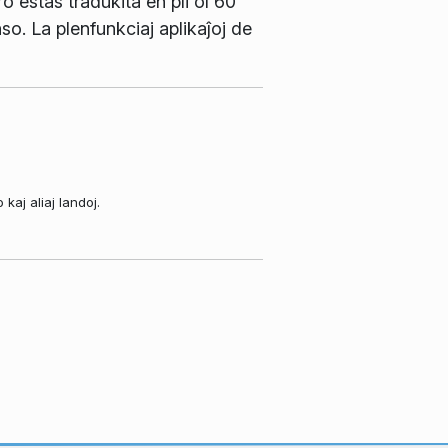
 estas tradukita en pli ol 60
so. La plenfunkciaj aplikaĵoj de
aj aliaj landoj.