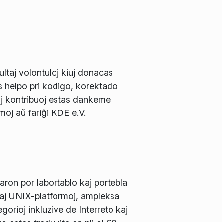
ltaj volontuloj kiuj donacas
s helpo pri kodigo, korektado
j kontribuoj estas dankeme
rmoj aŭ fariĝi KDE e.V.
ron por labortablo kaj portebla
kaj UNIX-platformoj, ampleksa
gorioj inkluzive de Interreto kaj