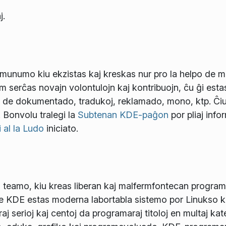
j.
unumo kiu ekzistas kaj kreskas nur pro la helpo de mu
 serĉas novajn volontulojn kaj kontribuojn, ĉu ĝi esta
o de dokumentado, tradukoj, reklamado, mono, ktp. Ĉiu
. Bonvolu tralegi la
Subtenan KDE-paĝon
por pliaj info
i al la Ludo
iniciato.
 teamo, kiu kreas liberan kaj malfermfontecan programa
de KDE estas moderna labortabla sistemo por Linukso 
j serioj kaj centoj da programaraj titoloj en multaj kate