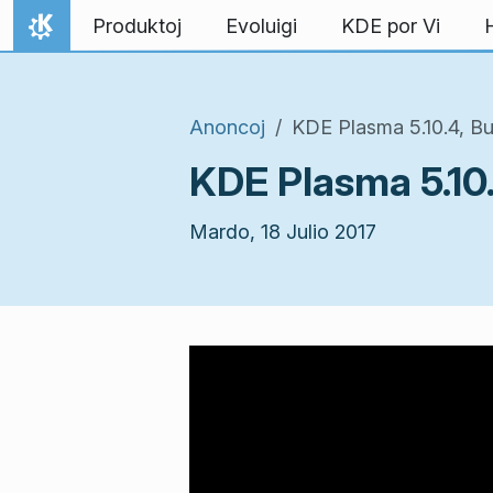
Salti al enhavo
Produktoj
Evoluigi
KDE por Vi
Hejmo
Anoncoj
KDE Plasma 5.10.4, Bug
KDE Plasma 5.10.
Mardo, 18 Julio 2017