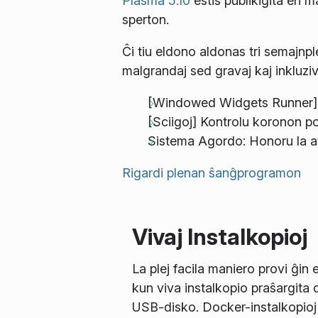
Plasma 5.10
estis publikigita en m
sperton.
Ĉi tiu eldono aldonas tri semajnp
malgrandaj sed gravaj kaj inkluziv
[Windowed Widgets Runner] R
[Sciigoj] Kontrolu koronon po
Sistema Agordo: Honoru la a
Rigardi plenan ŝanĝprogramon
Vivaj Instalkopioj
La plej facila maniero provi ĝin 
kun viva instalkopio praŝargita 
USB-disko. Docker-instalkopioj