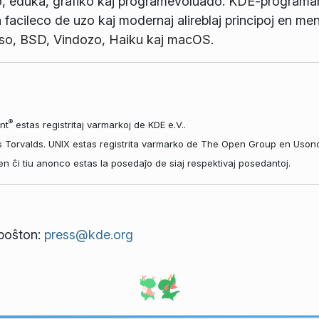
o, eduka, grafiko kaj programevoluado. KDE-programaro
 facileco de uzo kaj modernaj alireblaj principoj en men
so, BSD, Vindozo, Haiku kaj macOS.
®
nt
estas registritaj varmarkoj de KDE e.V..
s Torvalds. UNIX estas registrita varmarko de The Open Group en Usono k
aj en ĉi tiu anonco estas la posedaĵo de siaj respektivaj posedantoj.
tpoŝton:
press@kde.org