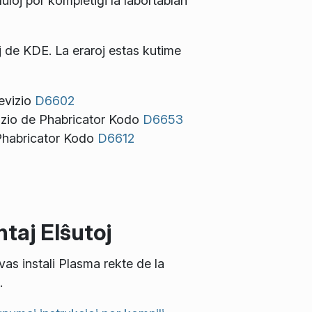
uloj por kompletigi la labortablan
j de KDE. La eraroj estas kutime
evizio
D6602
izio de Phabricator Kodo
D6653
Phabricator Kodo
D6612
taj Elŝutoj
vas instali Plasma rekte de la
.