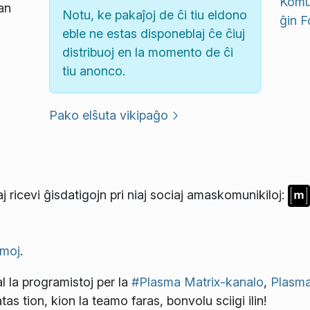
Komun
an
Notu, ke pakaĵoj de ĉi tiu eldono
ĝin
F
eble ne estas disponeblaj ĉe ĉiuj
distribuoj en la momento de ĉi
tiu anonco.
Pako elŝuta vikipaĝo
j ricevi ĝisdatigojn pri niaj sociaj amaskomunikiloj:
moj
.
l la programistoj per la
#Plasma Matrix-kanalo
,
Plasma
atas tion, kion la teamo faras, bonvolu sciigi ilin!