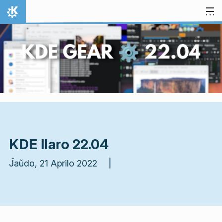
Salti al enhavo
Hejmo
KDE Ilaro 22.04
Ĵaŭdo, 21 Aprilo 2022 |