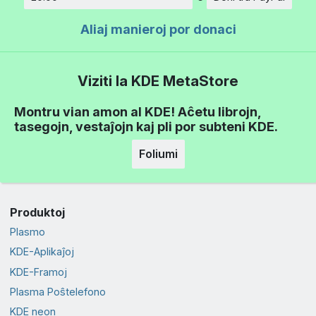
Kvanto
Aliaj manieroj por donaci
Viziti la KDE MetaStore
Montru vian amon al KDE! Aĉetu librojn,
tasegojn, vestaĵojn kaj pli por subteni KDE.
Foliumi
Produktoj
Plasmo
KDE-Aplikaĵoj
KDE-Framoj
Plasma Poŝtelefono
KDE neon