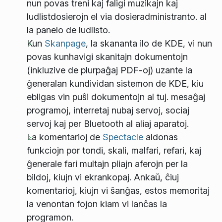
nun povas treni kaj faligi muzikajn kaj
ludlistdosierojn el via dosieradministranto. al
la panelo de ludlisto.
Kun
Skanpage
, la skananta ilo de KDE, vi nun
povas kunhavigi skanitajn dokumentojn
(inkluzive de plurpaĝaj PDF-oj) uzante la
ĝeneralan kundividan sistemon de KDE, kiu
ebligas vin puŝi dokumentojn al tuj. mesaĝaj
programoj, interretaj nubaj servoj, sociaj
servoj kaj per Bluetooth al aliaj aparatoj.
La komentarioj de
Spectacle
aldonas
funkciojn por tondi, skali, malfari, refari, kaj
ĝenerale fari multajn pliajn aferojn per la
bildoj, kiujn vi ekrankopaj. Ankaŭ, ĉiuj
komentarioj, kiujn vi ŝanĝas, estos memoritaj
la venontan fojon kiam vi lanĉas la
programon.