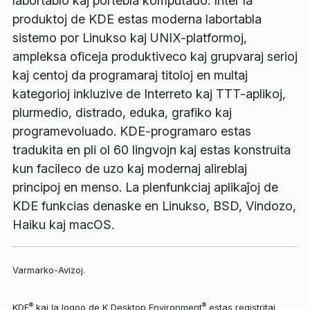
labortablo kaj portebla komputado. Inter la
produktoj de KDE estas moderna labortabla
sistemo por Linukso kaj UNIX-platformoj,
ampleksa oficeja produktiveco kaj grupvaraj serioj
kaj centoj da programaraj titoloj en multaj
kategorioj inkluzive de Interreto kaj TTT-aplikoj,
plurmedio, distrado, eduka, grafiko kaj
programevoluado. KDE-programaro estas
tradukita en pli ol 60 lingvojn kaj estas konstruita
kun facileco de uzo kaj modernaj alireblaj
principoj en menso. La plenfunkciaj aplikaĵoj de
KDE funkcias denaske en Linukso, BSD, Vindozo,
Haiku kaj macOS.
Varmarko-Avizoj.
®
®
KDE
kaj la logoo de K Desktop Environment
estas registritaj