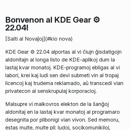
Bonvenon al KDE Gear ⚙️
22.04!
[Salti al
Novaĵoj
](#kio nova)
KDE Gear ⚙️ 22.04 alportas al vi ĉiujn ĝisdatigojn
aldonitajn al longa listo de KDE-aplikoj dum la
lastaj kvar monatoj. KDE-programoj ebligas al vi
labori, krei kaj ludi sen devi submeti vin al tropaj
licencoj kaj trudema reklamado, aŭ transcedi vian
privatecon al senskrupulaj korporacioj.
Malsupre vi malkovros elekton de la ŝanĝoj
aldonitaj en la lastaj kvar monatoj al programaro
desegnita por plibonigi vian vivon. Sed memoru,
estas multe, multe pli: ludoj, socikomunikiloj,