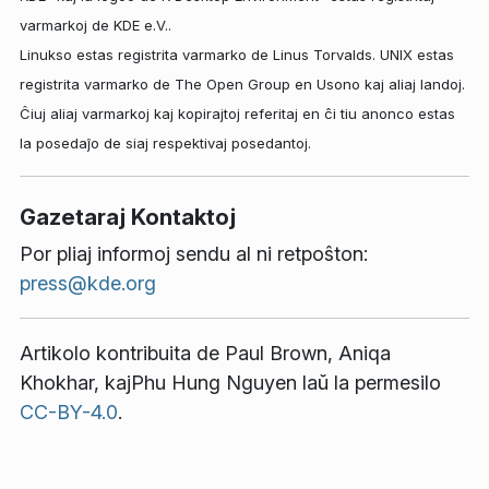
varmarkoj de KDE e.V..
Linukso estas registrita varmarko de Linus Torvalds. UNIX estas
registrita varmarko de The Open Group en Usono kaj aliaj landoj.
Ĉiuj aliaj varmarkoj kaj kopirajtoj referitaj en ĉi tiu anonco estas
la posedaĵo de siaj respektivaj posedantoj.
Gazetaraj Kontaktoj
Por pliaj informoj sendu al ni retpoŝton:
press@kde.org
Artikolo kontribuita de
Paul Brown
,
Aniqa
Khokhar
, kaj
Phu Hung Nguyen
laŭ la permesilo
CC-BY-4.0
.