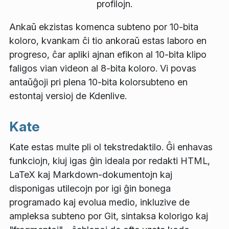
Ankaŭ ekzistas komenca subteno por 10-bita
koloro, kvankam ĉi tio ankoraŭ estas laboro en
progreso, ĉar apliki ajnan efikon al 10-bita klipo
faligos vian videon al 8-bita koloro. Vi povas
antaŭĝoji pri plena 10-bita kolorsubteno en
estontaj versioj de Kdenlive.
Kate
Kate estas multe pli ol tekstredaktilo. Ĝi enhavas
funkciojn, kiuj igas ĝin ideala por redakti HTML,
LaTeX kaj Markdown-dokumentojn kaj
disponigas utilecojn por igi ĝin bonega
programado kaj evolua medio, inkluzive de
ampleksa subteno por Git, sintaksa kolorigo kaj