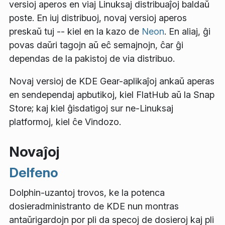
versioj aperos en viaj Linuksaj distribuaĵoj baldaŭ
poste. En iuj distribuoj, novaj versioj aperos
preskaŭ tuj -- kiel en la kazo de
Neon
. En aliaj, ĝi
povas daŭri tagojn aŭ eĉ semajnojn, ĉar ĝi
dependas de la pakistoj de via distribuo.
Novaj versioj de KDE Gear-aplikaĵoj ankaŭ aperas
en sendependaj apbutikoj, kiel FlatHub aŭ la Snap
Store; kaj kiel ĝisdatigoj sur ne-Linuksaj
platformoj, kiel ĉe Vindozo.
Novaĵoj
Delfeno
Dolphin-uzantoj trovos, ke la potenca
dosieradministranto de KDE nun montras
antaŭrigardojn por pli da specoj de dosieroj kaj pli