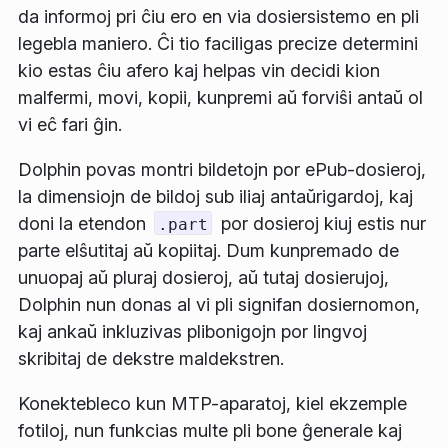
da informoj pri ĉiu ero en via dosiersistemo en pli
legebla maniero. Ĉi tio faciligas precize determini
kio estas ĉiu afero kaj helpas vin decidi kion
malfermi, movi, kopii, kunpremi aŭ forviŝi antaŭ ol
vi eĉ fari ĝin.
Dolphin povas montri bildetojn por ePub-dosieroj,
la dimensiojn de bildoj sub iliaj antaŭrigardoj, kaj
doni la etendon
por dosieroj kiuj estis nur
.part
parte elŝutitaj aŭ kopiitaj. Dum kunpremado de
unuopaj aŭ pluraj dosieroj, aŭ tutaj dosierujoj,
Dolphin nun donas al vi pli signifan dosiernomon,
kaj ankaŭ inkluzivas plibonigojn por lingvoj
skribitaj de dekstre maldekstren.
Konektebleco kun MTP-aparatoj, kiel ekzemple
fotiloj, nun funkcias multe pli bone ĝenerale kaj