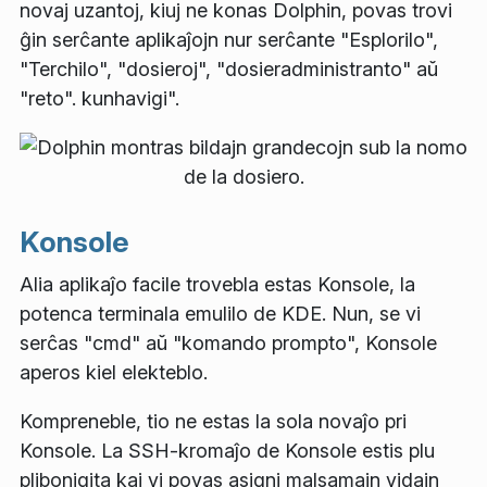
novaj uzantoj, kiuj ne konas Dolphin, povas trovi
ĝin serĉante aplikaĵojn nur serĉante "Esplorilo",
"Terchilo", "dosieroj", "dosieradministranto" aŭ
"reto". kunhavigi".
Konsole
Alia aplikaĵo facile trovebla estas Konsole, la
potenca terminala emulilo de KDE. Nun, se vi
serĉas "cmd" aŭ "komando prompto", Konsole
aperos kiel elekteblo.
Kompreneble, tio ne estas la sola novaĵo pri
Konsole. La SSH-kromaĵo de Konsole estis plu
plibonigita kaj vi povas asigni malsamajn vidajn