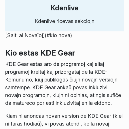
Kdenlive
Kdenlive ricevas sekciojn
[Salti al
Novaĵoj
](#kio nova)
Kio estas KDE Gear
KDE Gear estas aro de programoj kaj aliaj
programoj kreitaj kaj prizorgataj de la KDE-
Komunumo, kiuj publikigas ĉiujn novajn versiojn
samtempe. KDE Gear ankaŭ povas inkluzivi
novajn programojn, kiujn ni opinias, atingis sufiĉe
da matureco por esti inkluzivitaj en la eldono.
Kiam ni anoncas novan version de KDE Gear (kiel
ni faras hodiaŭ), vi povas atendi, ke la novaj