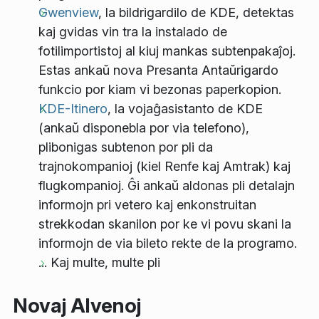
Gwenview
, la bildrigardilo de KDE, detektas
kaj gvidas vin tra la instalado de
fotilimportistoj al kiuj mankas subtenpakaĵoj.
Estas ankaŭ nova
Presanta Antaŭrigardo
funkcio por kiam vi bezonas paperkopion.
KDE-Itinero
, la vojaĝasistanto de KDE
(ankaŭ disponebla por via telefono),
plibonigas subtenon por pli da
trajnokompanioj (kiel Renfe kaj Amtrak) kaj
flugkompanioj. Ĝi ankaŭ aldonas pli detalajn
informojn pri vetero kaj enkonstruitan
strekkodan skanilon por ke vi povu skani la
informojn de via bileto rekte de la programo.
... Kaj multe, multe pli
Novaj Alvenoj