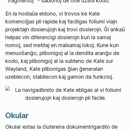
"fragmentoj" - ŝablonoj de ofte uzata kodo.
En la hodiaŭa eldono, vi trovos ke Kate
komenciĝas pli rapide kaj faciligas foliumi viajn
projektajn dosierujojn kaj trovi dosierojn. Ĝi ankaŭ
helpas vin diferencigi dosierojn kun la samaj
nomoj, sed metitaj en malsamaj lokoj. Kune kun
menuoŝanĝo, plibonigoj al la dendita aranĝo de
kodo, kaj plibonigoj al la subteno de Kate sur
Wayland, Kate plibonigas ĝian ĝeneralan
uzeblecon, stabilecon kaj gamon da funkcioj.
Okular
Okular estas la ĉiuterena dokumentrigardilo de