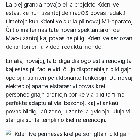
La plej granda novaĵo el la projekto Kdenlive
estas, ke nun uzantoj de macOS povas redakti
filmetojn kun Kdenlive sur la pli novaj M1-aparatoj.
Ĉi tio malfermas tute novan spektantaron de
Mac-uzantoj kaj povas helpi igi Kdenlive seriozan
defianton en la video-redakta mondo.
En aliaj novaĵoj, la bildiga dialogo estis renovigita
kaj estas pli facile vidi ĉiujn disponeblajn bildigajn
opciojn, samtempe aldonante funkciojn. Du novaj
elektebloj aparte elstaras: vi povas krei
personecigitajn profilojn por ke via bildita filmo
perfekte adaptu al viaj bezonoj, kaj vi ankaŭ
povas bildigi laŭ zonoj, uzante la gvidojn, kiujn vi
starigis sur la templinio kiel referencojn.