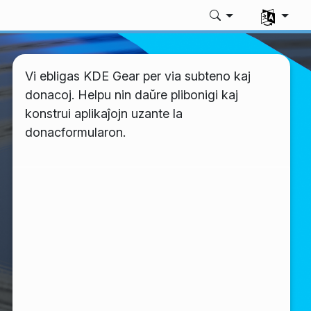
Elektu vian
Vi ebligas KDE Gear per via subteno kaj
donacoj. Helpu nin daŭre plibonigi kaj
konstrui aplikaĵojn uzante la
donacformularon.