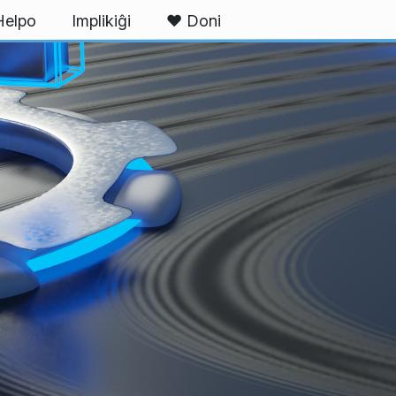
Helpo
Implikiĝi
❤ Doni