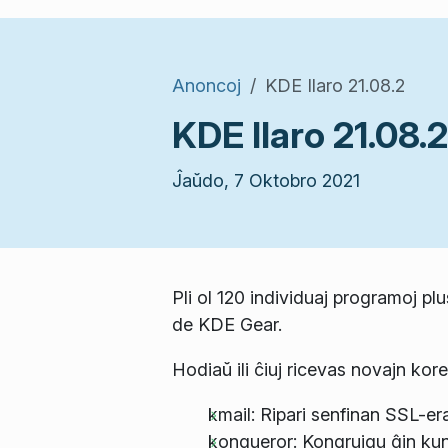
Anoncoj
KDE Ilaro 21.08.2
KDE Ilaro 21.08.2
Ĵaŭdo, 7 Oktobro 2021
Pli ol 120 individuaj programoj pl
de KDE Gear.
Hodiaŭ ili ĉiuj ricevas novajn kore
kmail: Ripari senfinan SSL-e
konqueror: Kongruigu ĝin ku