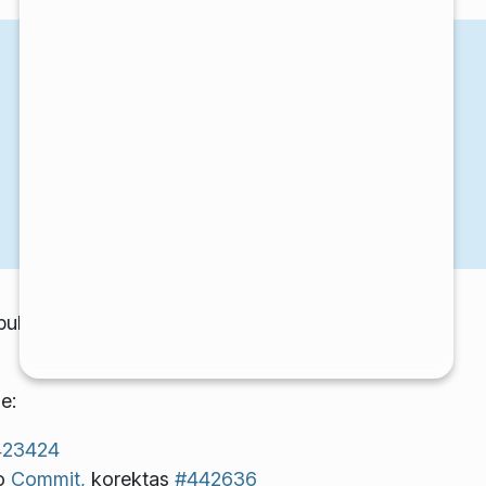
publikigitaj samtempe kiel parto
e:
423424
ro
Commit,
korektas
#442636