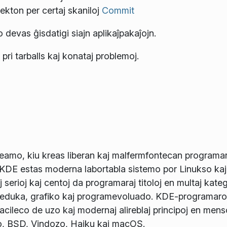
tekton per certaj skaniloj
Commit
 devas ĝisdatigi siajn aplikaĵpakaĵojn.
pri tarballs kaj konataj problemoj.
eamo, kiu kreas liberan kaj malfermfontecan programar
 KDE estas moderna labortabla sistemo por Linukso ka
serioj kaj centoj da programaraj titoloj en multaj kateg
, eduka, grafiko kaj programevoluado. KDE-programaro e
facileco de uzo kaj modernaj alireblaj principoj en menso
o, BSD, Vindozo, Haiku kaj macOS.