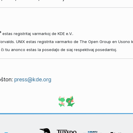
®
estas registritaj varmarkoj de KDE e.V..
Torvalds. UNIX estas registrita varmarko de The Open Group en Usono kaj
en ĉi tiu anonco estas la posedaĵo de siaj respektivaj posedantoj.
poŝton:
press@kde.org