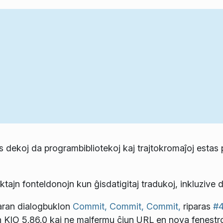
us dekoj da programbibliotekoj kaj trajtokromaĵoj estas 
ktajn fonteldonojn kun ĝisdatigitaj tradukoj, inkluzive d
raran dialogbuklon
Commit,
Commit,
Commit,
riparas
#
n KIO 5.86.0 kaj ne malfermu ĉiun URL en nova fenest