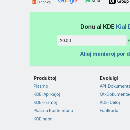
Donu al KDE
Kial 
Kvanto
Aliaj manieroj por 
Produktoj
Evoluigi
Plasmo
API-Dokument
KDE-Aplikaĵoj
Qt-Dokumenta
KDE-Framoj
KDE-Celoj
Plasma Poŝtelefono
Fontkodo
KDE neon