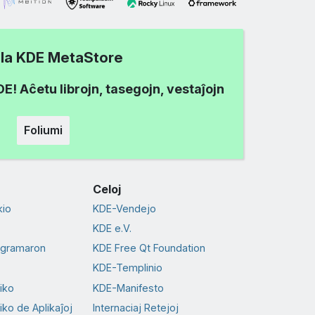
i la KDE MetaStore
! Aĉetu librojn, tasegojn, vestaĵojn
Foliumi
Celoj
io
KDE-Vendejo
KDE e.V.
ogramaron
KDE Free Qt Foundation
KDE-Templinio
tiko
KDE-Manifesto
iko de Aplikaĵoj
Internaciaj Retejoj