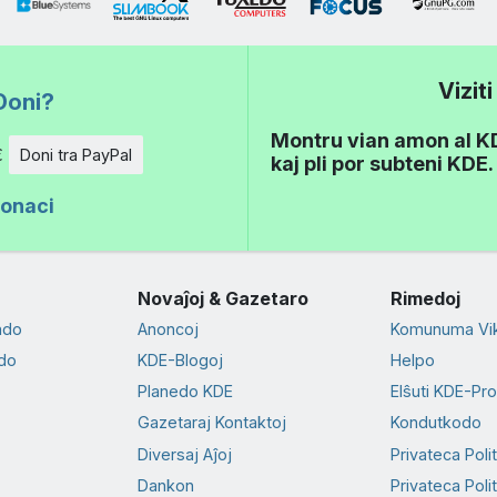
Vizit
Doni?
Montru vian amon al KDE
€
Doni tra PayPal
kaj pli por subteni KDE.
donaci
Novaĵoj & Gazetaro
Rimedoj
ado
Anoncoj
Komunuma Vik
do
KDE-Blogoj
Helpo
Planedo KDE
Elŝuti KDE-Pr
Gazetaraj Kontaktoj
Kondutkodo
Diversaj Aĵoj
Privateca Poli
Dankon
Privateca Polit