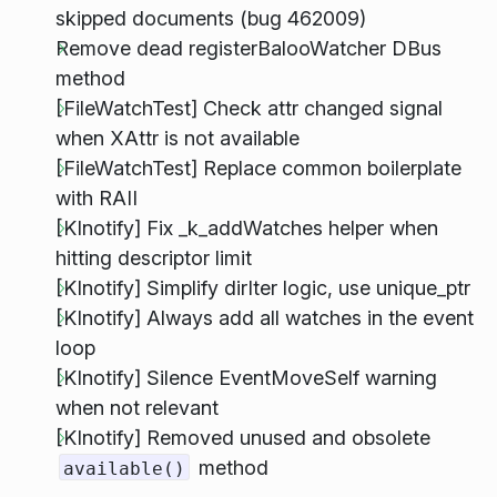
skipped documents (bug 462009)
Remove dead registerBalooWatcher DBus
method
[FileWatchTest] Check attr changed signal
when XAttr is not available
[FileWatchTest] Replace common boilerplate
with RAII
[KInotify] Fix _k_addWatches helper when
hitting descriptor limit
[KInotify] Simplify dirIter logic, use unique_ptr
[KInotify] Always add all watches in the event
loop
[KInotify] Silence EventMoveSelf warning
when not relevant
[KInotify] Removed unused and obsolete
method
available()