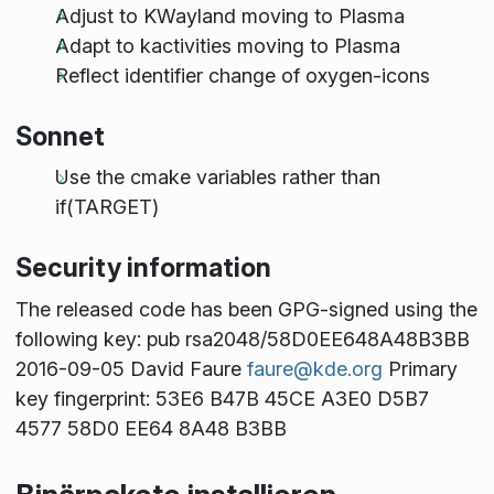
Adjust to KWayland moving to Plasma
Adapt to kactivities moving to Plasma
Reflect identifier change of oxygen-icons
Sonnet
Use the cmake variables rather than
if(TARGET)
Security information
The released code has been GPG-signed using the
following key: pub rsa2048/58D0EE648A48B3BB
2016-09-05 David Faure
faure@kde.org
Primary
key fingerprint: 53E6 B47B 45CE A3E0 D5B7
4577 58D0 EE64 8A48 B3BB