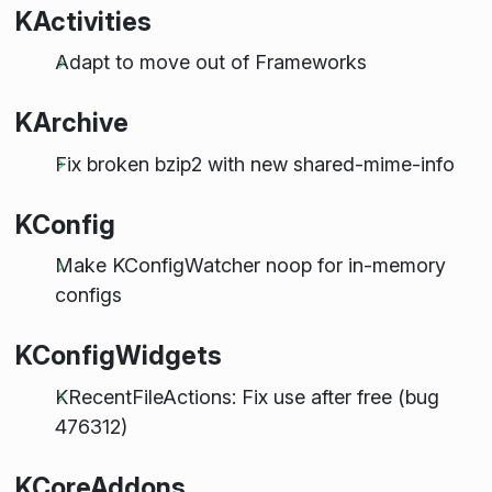
KActivities
Adapt to move out of Frameworks
KArchive
Fix broken bzip2 with new shared-mime-info
KConfig
Make KConfigWatcher noop for in-memory
configs
KConfigWidgets
KRecentFileActions: Fix use after free (bug
476312)
KCoreAddons