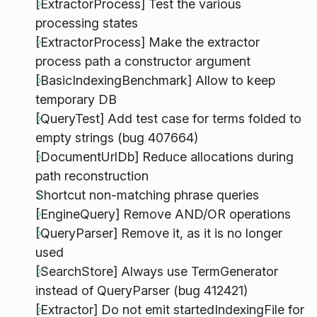
[ExtractorProcess] Test the various
processing states
[ExtractorProcess] Make the extractor
process path a constructor argument
[BasicIndexingBenchmark] Allow to keep
temporary DB
[QueryTest] Add test case for terms folded to
empty strings (bug 407664)
[DocumentUrlDb] Reduce allocations during
path reconstruction
Shortcut non-matching phrase queries
[EngineQuery] Remove AND/OR operations
[QueryParser] Remove it, as it is no longer
used
[SearchStore] Always use TermGenerator
instead of QueryParser (bug 412421)
[Extractor] Do not emit startedIndexingFile for