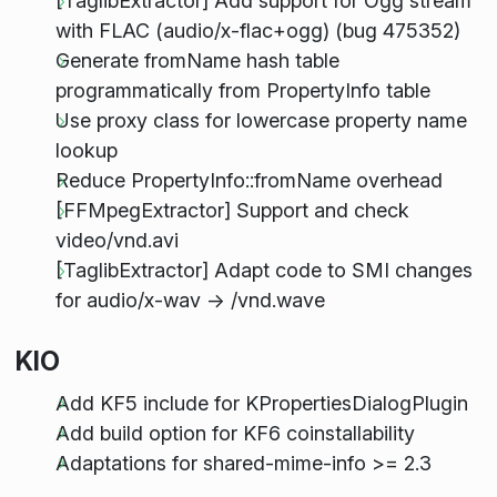
[TaglibExtractor] Add support for Ogg stream
with FLAC (audio/x-flac+ogg) (bug 475352)
Generate fromName hash table
programmatically from PropertyInfo table
Use proxy class for lowercase property name
lookup
Reduce PropertyInfo::fromName overhead
[FFMpegExtractor] Support and check
video/vnd.avi
[TaglibExtractor] Adapt code to SMI changes
for audio/x-wav -> /vnd.wave
KIO
Add KF5 include for KPropertiesDialogPlugin
Add build option for KF6 coinstallability
Adaptations for shared-mime-info >= 2.3