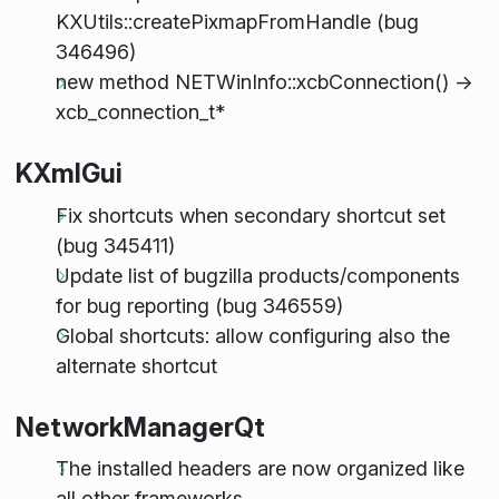
KXUtils::createPixmapFromHandle (bug
346496)
new method NETWinInfo::xcbConnection() ->
xcb_connection_t*
KXmlGui
Fix shortcuts when secondary shortcut set
(bug 345411)
Update list of bugzilla products/components
for bug reporting (bug 346559)
Global shortcuts: allow configuring also the
alternate shortcut
NetworkManagerQt
The installed headers are now organized like
all other frameworks.