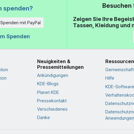
Besuchen 
 spenden?
Zeigen Sie Ihre Begeis
Spenden mit PayPal
Tassen, Kleidung und 
um Spenden
Neuigkeiten &
Ressourcen
Pressemitteilungen
tion
Gemeinschaft
Ankündigungen
ion
Hilfe
KDE-Blogs
KDE-Software
Planet KDE
Verhaltensko
Pressekontakt
Datenschutzric
Verschiedenes
Datenschutzric
Danke
Anwendunge