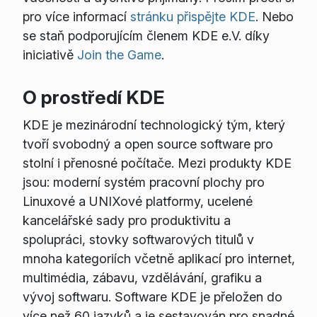
pro více informací
stránku přispějte KDE
. Nebo
se staň podporujícím členem KDE e.V. díky
iniciativě
Join the Game
.
O prostředí KDE
KDE je mezinárodní technologický tým, který
tvoří svobodný a open source software pro
stolní i přenosné počítače. Mezi produkty KDE
jsou: moderní systém pracovní plochy pro
Linuxové a UNIXové platformy, ucelené
kancelářské sady pro produktivitu a
spolupráci, stovky softwarových titulů v
mnoha kategoriích včetně aplikací pro internet,
multimédia, zábavu, vzdělávání, grafiku a
vývoj softwaru. Software KDE je přeložen do
více než 60 jazyků a je sestavován pro snadné