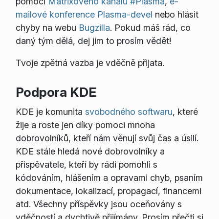
pomocí
Matrixového kanálu #Plasma
,
e-
mailové konference Plasma-devel
nebo hlásit
chyby na webu
Bugzilla
. Pokud máš rád, co
daný tým dělá, dej jim to prosím vědět!
Tvoje zpětná vazba je vděčně přijata.
Podpora KDE
KDE je komunita
svobodného softwaru
, které
žije a roste jen díky pomoci mnoha
dobrovolníků, kteří nám věnují svůj čas a úsilí.
KDE stále hledá nové dobrovolníky a
přispěvatele, kteří by rádi pomohli s
kódováním, hlášením a opravami chyb, psaním
dokumentace, lokalizací, propagací, financemi
atd. Všechny příspěvky jsou oceňovány s
vděčností a dychtivě přijímány. Prosím přečti si