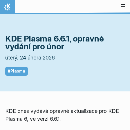
Přejít na obsah
Domů
KDE Plasma 6.6.1, opravné
vydání pro únor
úterý, 24 února 2026
#Plasma
KDE dnes vydává opravné aktualizace pro KDE
Plasma 6, ve verzi 6.6.1.