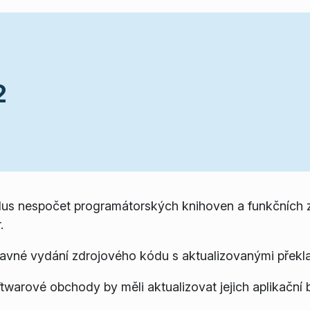
2
plus nespočet programátorských knihoven a funkčních 
.
avné vydání zdrojového kódu s aktualizovanými překl
ftwarové obchody by měli aktualizovat jejich aplikační b