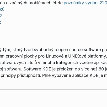
llech a známých problémech čtete
poznámky vydání 21.
čků
2
2
 tým, který tvoří svobodný a open source software pro
ém pracovní plochy pro Linuxové a UNIXové platformy,
 softwarových titulů v mnoha kategoriích včetně aplikací
voj softwaru. Software KDE je přeložen do více než 60 
 principy přístupnosti. Plně vybavené aplikace KDE je