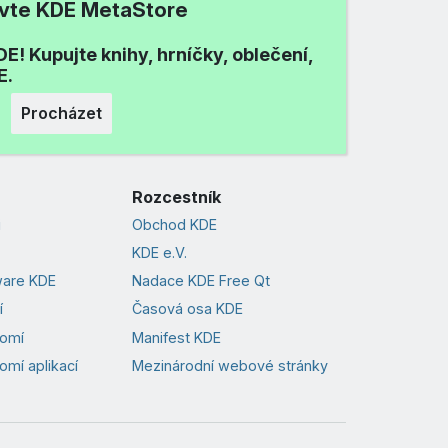
ivte KDE MetaStore
E! Kupujte knihy, hrníčky, oblečení,
E.
Procházet
Rozcestník
i
Obchod KDE
KDE e.V.
ware KDE
Nadace KDE Free Qt
í
Časová osa KDE
romí
Manifest KDE
omí aplikací
Mezinárodní webové stránky