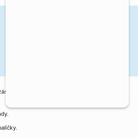
zásuvných modulů. Toto vše je
ady.
alíčky.