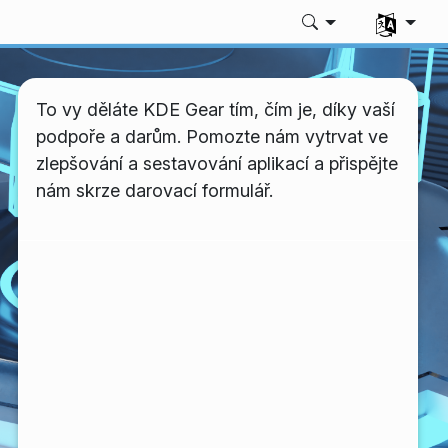
Zvolte svůj
To vy děláte KDE Gear tím, čím je, díky vaší
podpoře a darům. Pomozte nám vytrvat ve
zlepšování a sestavování aplikací a přispějte
nám skrze darovací formulář.