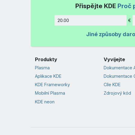
Přispějte KDE
Proč 
€
Částka
Jiné způsoby dar
Produkty
Vyvíjejte
Plasma
Dokumentace A
Aplikace KDE
Dokumentace 
KDE Frameworky
Cíle KDE
Mobilní Plasma
Zdrojový kód
KDE neon