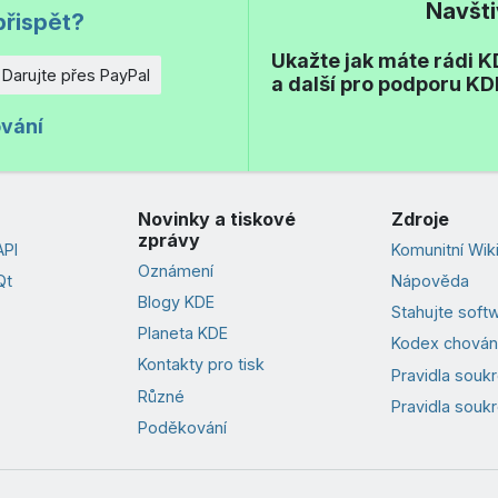
Navšt
přispět?
Ukažte jak máte rádi KD
Darujte přes PayPal
a další pro podporu KD
ování
Novinky a tiskové
Zdroje
zprávy
PI
Komunitní Wik
Oznámení
Qt
Nápověda
Blogy KDE
Stahujte soft
Planeta KDE
Kodex chován
Kontakty pro tisk
Pravidla souk
Různé
Pravidla soukr
Poděkování