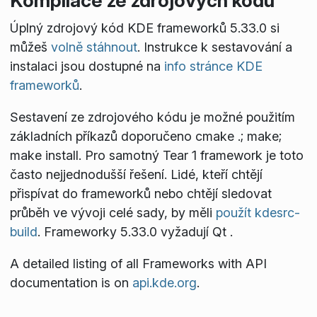
Kompilace ze zdrojových kódů
Úplný zdrojový kód KDE frameworků 5.33.0 si
můžeš
volně stáhnout
. Instrukce k sestavování a
instalaci jsou dostupné na
info stránce KDE
frameworků
.
Sestavení ze zdrojového kódu je možné použitím
základních příkazů doporučeno
cmake .; make;
make install
. Pro samotný Tear 1 framework je toto
často nejjednodušší řešení. Lidé, kteří chtějí
přispívat do frameworků nebo chtějí sledovat
průběh ve vývoji celé sady, by měli
použít kdesrc-
build
. Frameworky 5.33.0 vyžadují Qt
.
A detailed listing of all Frameworks with API
documentation is on
api.kde.org
.