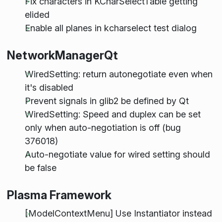
Fix characters in KCharSelectTable getting
elided
Enable all planes in kcharselect test dialog
NetworkManagerQt
WiredSetting: return autonegotiate even when
it's disabled
Prevent signals in glib2 be defined by Qt
WiredSetting: Speed and duplex can be set
only when auto-negotiation is off (bug
376018)
Auto-negotiate value for wired setting should
be false
Plasma Framework
[ModelContextMenu] Use Instantiator instead