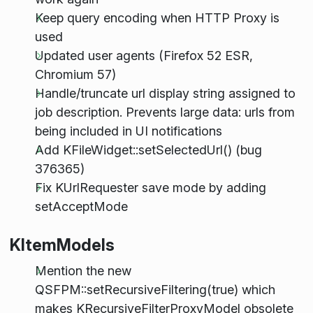
Keep query encoding when HTTP Proxy is
used
Updated user agents (Firefox 52 ESR,
Chromium 57)
Handle/truncate url display string assigned to
job description. Prevents large data: urls from
being included in UI notifications
Add KFileWidget::setSelectedUrl() (bug
376365)
Fix KUrlRequester save mode by adding
setAcceptMode
KItemModels
Mention the new
QSFPM::setRecursiveFiltering(true) which
makes KRecursiveFilterProxyModel obsolete