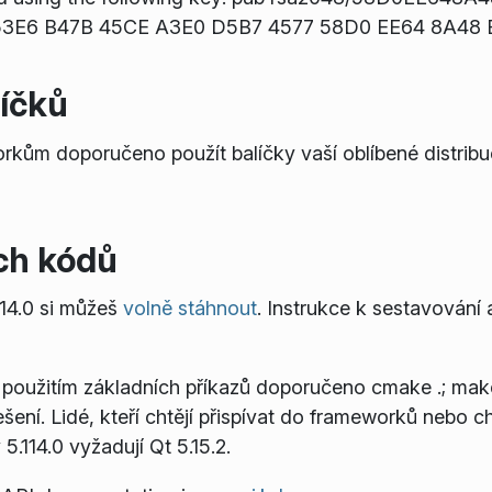
t: 53E6 B47B 45CE A3E0 D5B7 4577 58D0 EE64 8A48
líčků
rkům doporučeno použít balíčky vaší oblíbené distrib
ch kódů
14.0 si můžeš
volně stáhnout
. Instrukce k sestavování 
 použitím základních příkazů doporučeno
cmake .; make
ení. Lidé, kteří chtějí přispívat do frameworků nebo ch
5.114.0 vyžadují Qt 5.15.2.