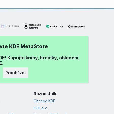
ivte KDE MetaStore
E! Kupujte knihy, hrníčky, oblečení,
E.
Procházet
Rozcestník
i
Obchod KDE
KDE e.V.