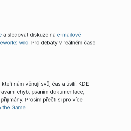
e
a sledovat diskuze na
e-mailové
eworks wiki
. Pro debaty v reálném čase
kteří nám věnují svůj čas a úsilí. KDE
 opravami chyb, psaním dokumentace,
řijímány. Prosím přečti si pro více
n the Game
.