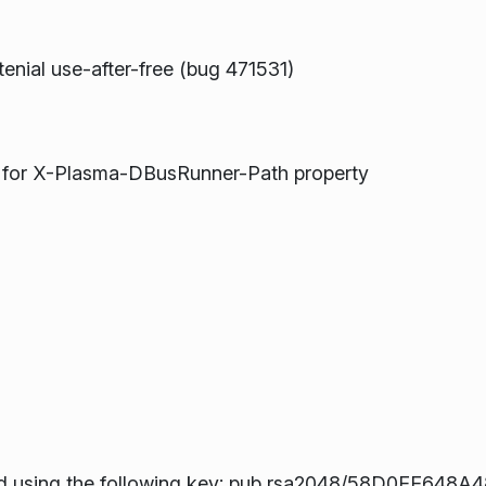
nial use-after-free (bug 471531)
t for X-Plasma-DBusRunner-Path property
d using the following key: pub rsa2048/58D0EE648A