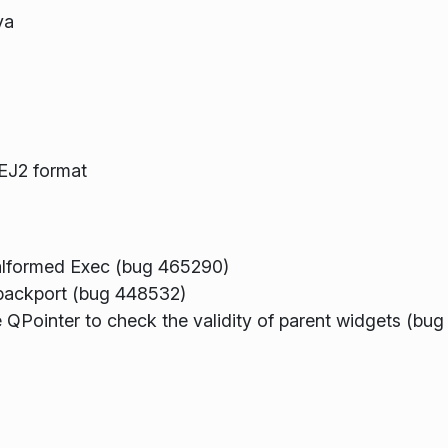
ya
EJ2 format
malformed Exec (bug 465290)
backport (bug 448532)
Pointer to check the validity of parent widgets (bu