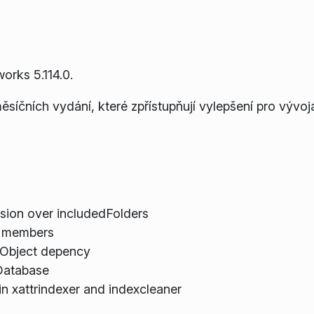
rks 5.114.0.
ěsíčních vydání, které zpřístupňují vylepšení pro vývo
sion over includedFolders
d members
QObject depency
:Database
 xattrindexer and indexcleaner