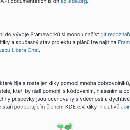
th API documentation is on
api.kde.org
.
ívání do vývoje Frameworků si mohou načíst
git repozitář
litiky a současný stav projektu a plánů lze najít na
Fram
webu Libera Chat
.
 které žije a roste jen díky pomoci mnoha dobrovolníků, 
atele, kteří by rádi pomohli s kódováním, hlášením a
echny příspěvky jsou oceňovány s vděčností a dychtivě p
e staň podporujícím členem KDE e.V. díky iniciativě
Joi