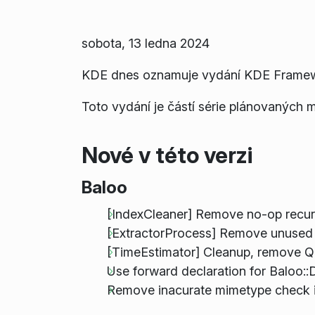
sobota, 13 ledna 2024
KDE dnes oznamuje vydání KDE Framewo
Toto vydání je částí série plánovaných m
Nové v této verzi
Baloo
[IndexCleaner] Remove no-op recur
[ExtractorProcess] Remove unuse
[TimeEstimator] Cleanup, remove 
Use forward declaration for Baloo:
Remove inacurate mimetype check in