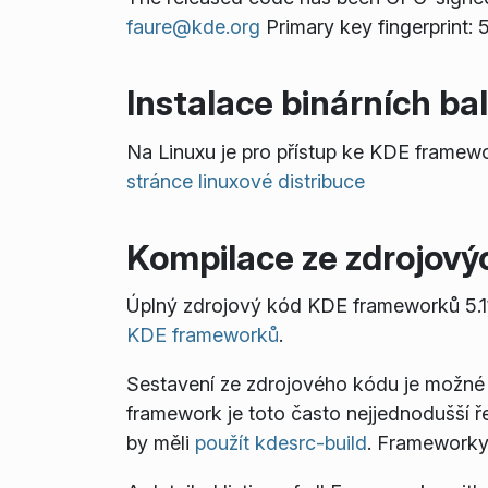
faure@kde.org
Primary key fingerprin
Instalace binárních ba
Na Linuxu je pro přístup ke KDE framewo
stránce linuxové distribuce
Kompilace ze zdrojový
Úplný zdrojový kód KDE frameworků 5.1
KDE frameworků
.
Sestavení ze zdrojového kódu je možné
framework je toto často nejjednodušší řeš
by měli
použít kdesrc-build
. Frameworky 