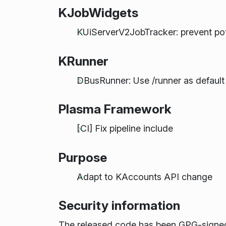
KJobWidgets
KUiServerV2JobTracker: prevent pote
KRunner
DBusRunner: Use /runner as defaul
Plasma Framework
[CI] Fix pipeline include
Purpose
Adapt to KAccounts API change
Security information
The released code has been GPG-signe