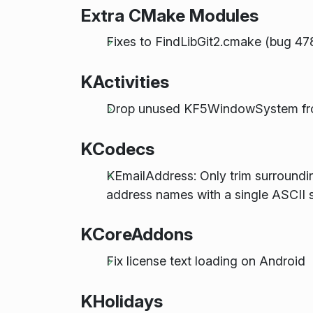
Extra CMake Modules
Fixes to FindLibGit2.cmake (bug 4
KActivities
Drop unused KF5WindowSystem fro
KCodecs
KEmailAddress: Only trim surroundin
address names with a single ASCII 
KCoreAddons
Fix license text loading on Android
KHolidays