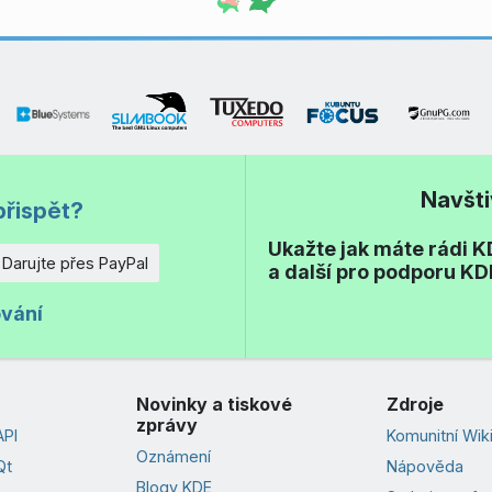
Navšt
přispět?
Ukažte jak máte rádi KD
Darujte přes PayPal
a další pro podporu KD
ování
Novinky a tiskové
Zdroje
zprávy
PI
Komunitní Wik
Oznámení
Qt
Nápověda
Blogy KDE