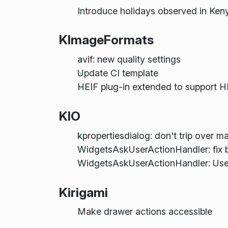
Introduce holidays observed in Ken
KImageFormats
avif: new quality settings
Update CI template
HEIF plug-in extended to support H
KIO
kpropertiesdialog: don't trip over 
WidgetsAskUserActionHandler: fix 
WidgetsAskUserActionHandler: Use Q
Kirigami
Make drawer actions accessible