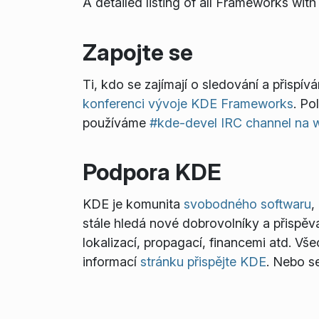
A detailed listing of all Frameworks wi
Zapojte se
Ti, kdo se zajímají o sledování a přisp
konferenci vývoje KDE Frameworks
. Po
používáme
#kde-devel IRC channel na 
Podpora KDE
KDE je komunita
svobodného softwaru
,
stále hledá nové dobrovolníky a přispěv
lokalizací, propagací, financemi atd. Vš
informací
stránku přispějte KDE
. Nebo s