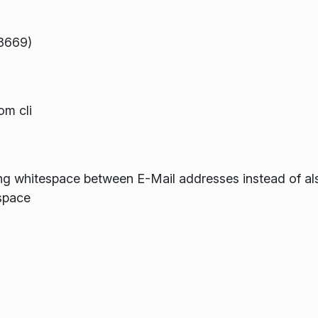
78669)
m cli
g whitespace between E-Mail addresses instead of also
space