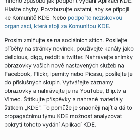
mnoho způsobů jak podpořit vydání Aplikací KDE.
Hlašte chyby. Povzbuzujte ostatní, aby se připojili
ke Komunitě KDE. Nebo
podpořte neziskovou
organizaci, která stojí za Komunitou KDE
.
Prosím zmiňujte se na sociálních sítích. Posílejte
příběhy na stránky novinek, používejte kanály jako
delicious, digg, reddit a twitter. Nahrávejte snímky
obrazovky vašich nově nastavených služeb na
Facebook, Flickr, ipernity nebo Picasu, posílejte je
do příslušných skupin. Vytvářejte záznamy
obrazovky a nahrávejte je na YouTube, Blip.tv a
Vimeo. Štítkujte příspěvky a nahrané materiály
štítkem „KDE”. To pomůže je snadněji najít a dá to
propagačnímu týmu KDE možnost analyzovat
pokrytí tohoto vydání Aplikací KDE.