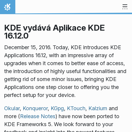
Přejít na obsah
Domů
KDE vydává Aplikace KDE
16.12.0
December 15, 2016. Today, KDE introduces KDE
Applications 16.12, with an impressive array of
upgrades when it comes to better ease of access,
the introduction of highly useful functionalities and
getting rid of some minor issues, bringing KDE
Applications one step closer to offering you the
perfect setup for your device.
Okular
,
Konqueror
,
KGpg
,
KTouch
,
Kalzium
and
more (
Release Notes
) have now been ported to
KDE Frameworks 5. We look forward to your