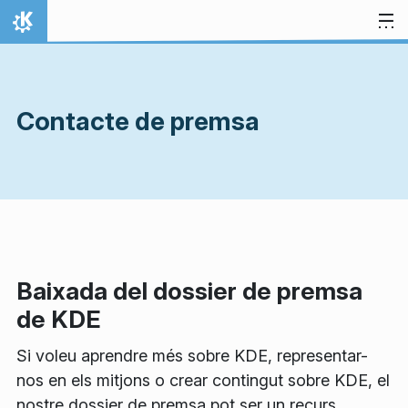
Salta al contingut
Inici
Contacte de premsa
Baixada del dossier de premsa
de KDE
Si voleu aprendre més sobre KDE, representar-
nos en els mitjons o crear contingut sobre KDE, el
nostre dossier de premsa pot ser un recurs