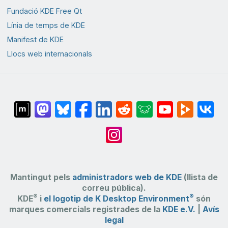
Fundació KDE Free Qt
Línia de temps de KDE
Manifest de KDE
Llocs web internacionals
Mantingut pels
administradors web de KDE
(llista de
correu pública).
®
®
KDE
i
el logotip de K Desktop Environment
són
marques comercials registrades de la
KDE e.V.
|
Avís
legal