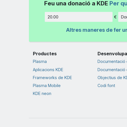
Feu una donació a KDE
Per q
€
Don
Import
Altres maneres de fer u
Productes
Desenvolup
Plasma
Documentació d
Aplicacions KDE
Documentació d
Frameworks de KDE
Objectius de K
Plasma Mobile
Codi font
KDE neon