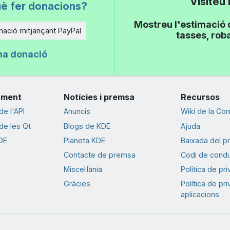
Visiteu
uè fer donacions?
Mostreu l'estimació 
ació mitjançant PayPal
tasses, roba
na donació
ament
Notícies i premsa
Recursos
e l'API
Anuncis
Wiki de la Co
e les Qt
Blogs de KDE
Ajuda
DE
Planeta KDE
Baixada del p
Contacte de premsa
Codi de cond
Miscel·lània
Política de pr
Gràcies
Política de pr
aplicacions