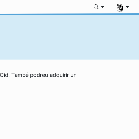
Seleccione
s Cid. També podreu adquirir un