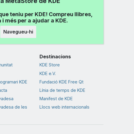
 la MetaStore de KDE
que teniu per KDE! Compreu llibres,
 i més per a ajudar a KDE.
Navegueu-hi
Destinacions
munitat
KDE Store
KDE e.V.
rogramari KDE
Fundació KDE Free Qt
ucta
Línia de temps de KDE
ivadesa
Manifest de KDE
ivadesa de les
Llocs web internacionals