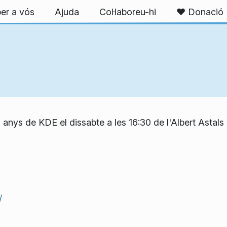
er a vós
Ajuda
Col·laboreu-hi
❤️ Donació
 anys de KDE el dissabte a les 16:30 de l'Albert Astal
.
/