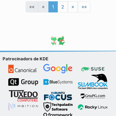
««
«
1
2
»
»»
Patrocinadors de KDE