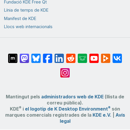
Fundació KDE Free Qt
Línia de temps de KDE
Manifest de KDE
Llocs web internacionals
Mantingut pels
administradors web de KDE
(llista de
correu pública).
®
®
KDE
i
el logotip de K Desktop Environment
són
marques comercials registrades de la
KDE e.V.
|
Avís
legal