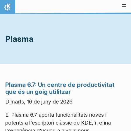
Salta al contingut
Inici
Plasma
Plasma 6.7: Un centre de productivitat
que és un goig utilitzar
Dimarts, 16 de juny de 2026
El Plasma 6.7 aporta funcionalitats noves i
potents a l'escriptori clàssic de KDE, i refina
l'experiència d'usuari a nivells nous.