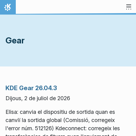
Salta al contingut
Inici
Gear
KDE Gear 26.04.3
Dijous, 2 de juliol de 2026
Elisa: canvia el dispositiu de sortida quan es
canviï la sortida global (Comissió, corregeix
l'error núm. 512126) Kdeconnect: corregeix les