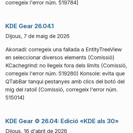
corregeix l'error núm. 519784)
KDE Gear 26.04.1
Dijous, 7 de maig de 2026
Akonadi: corregeix una fallada a EntityTreeView
en seleccionar diversos elements (Comissió)
KCachegrind: no llegeix fora dels límits (Comissió,
corregeix l'error núm. 519280) Konsole: evita que
QTabBar tanqui pestanyes amb clics del botó del
mig del ratolí (Comissió, corregeix l'error núm.
515014)
KDE Gear ⚙️ 26.04: Edició «KDE als 30»
Dijous, 16 d'abril de 2026