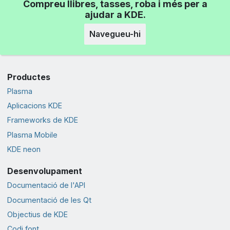
Compreu llibres, tasses, roba i més per a
ajudar a KDE.
Navegueu-hi
Productes
Plasma
Aplicacions KDE
Frameworks de KDE
Plasma Mobile
KDE neon
Desenvolupament
Documentació de l'API
Documentació de les Qt
Objectius de KDE
Codi font