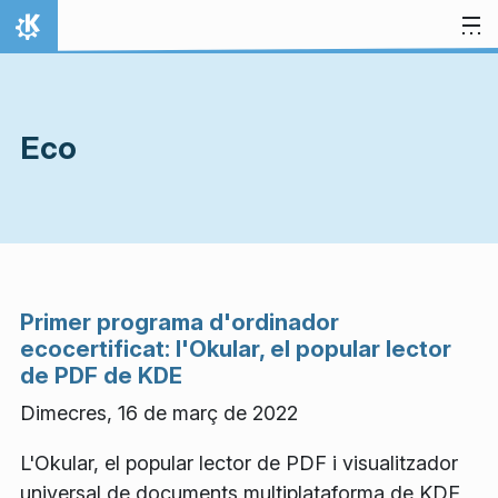
Salta al contingut
Inici
Eco
Primer programa d'ordinador
ecocertificat: l'Okular, el popular lector
de PDF de KDE
Dimecres, 16 de març de 2022
L'Okular, el popular lector de PDF i visualitzador
universal de documents multiplataforma de KDE,