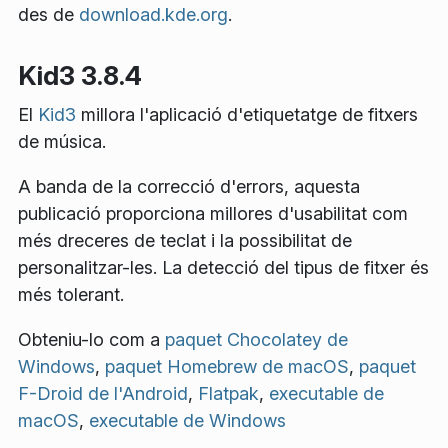
des de
download.kde.org
.
Kid3 3.8.4
El
Kid3
millora l'aplicació d'etiquetatge de fitxers
de música.
A banda de la correcció d'errors, aquesta
publicació proporciona millores d'usabilitat com
més dreceres de teclat i la possibilitat de
personalitzar-les. La detecció del tipus de fitxer és
més tolerant.
Obteniu-lo com a
paquet Chocolatey de
Windows
,
paquet Homebrew de macOS
,
paquet
F-Droid de l'Android
,
Flatpak
,
executable de
macOS
,
executable de Windows