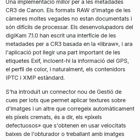
Una implementació millor per a les metadades
CR3 de Canon. Els formats RAW d'imatge de les
càmeres moltes vegades no estan documentats i
són difícils de processar. Els desenvolupadors del
digiKam 7.1.0 han escrit una interfície de les
metadades per a CR3 basada en la «libraw», i ara
l'aplicació pot llegir una part important de les
etiquetes Exif, incloent-hi la informació del GPS,
el perfil de color, i naturalment, els contenidors
IPTC i XMP estàndard.
S'ha introduït un connector nou de Gestió de
cues per lots que permet aplicar textures sobre
d'imatges i un altre que corregeix automàticament
els píxels cremats, és a dir, els «píxels
defectuosos» que s'obtenen en usar velocitats
baixes de l'obturador o treballant amb imatges