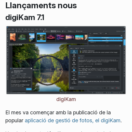
Llançaments nous
digiKam 7.1
digiKam
El mes va començar amb la publicació de la
popular
aplicació de gestió de fotos, el digiKam
.