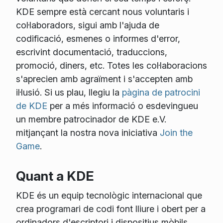
KDE sempre està cercant nous voluntaris i
col·laboradors, sigui amb l'ajuda de
codificació, esmenes o informes d'error,
escrivint documentació, traduccions,
promoció, diners, etc. Totes les col·laboracions
s'aprecien amb agraïment i s'accepten amb
il·lusió. Si us plau, llegiu la
pàgina de patrocini
de KDE
per a més informació o esdevingueu
un membre patrocinador de KDE e.V.
mitjançant la nostra nova iniciativa
Join the
Game
.
Quant a KDE
KDE és un equip tecnològic internacional que
crea programari de codi font lliure i obert per a
ordinadors d'escriptori i dispositius mòbils.