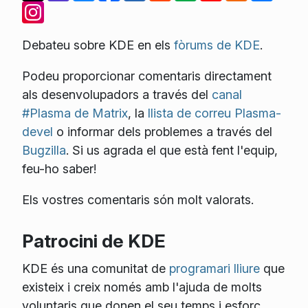
Debateu sobre KDE en els
fòrums de KDE
.
Podeu proporcionar comentaris directament
als desenvolupadors a través del
canal
#Plasma de Matrix
, la
llista de correu Plasma-
devel
o informar dels problemes a través del
Bugzilla
. Si us agrada el que està fent l'equip,
feu-ho saber!
Els vostres comentaris són molt valorats.
Patrocini de KDE
KDE és una comunitat de
programari lliure
que
existeix i creix només amb l'ajuda de molts
voluntaris que donen el seu temps i esforç.