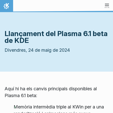
Salta al contingut
Inici
Llançament del Plasma 6.1 beta
de KDE
Divendres, 24 de maig de 2024
Aquí hi ha els canvis principals disponibles al
Plasma 6.1 beta:
Memòria intermèdia triple al KWin per a una