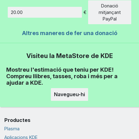
Donació
€
mitjançant
Import
PayPal
Altres maneres de fer una donació
Visiteu la MetaStore de KDE
Mostreu l'estimació que teniu per KDE!
Compreu llibres, tasses, roba i més per a
ajudar a KDE.
Navegueu-hi
Productes
Plasma
Aplicacions KDE