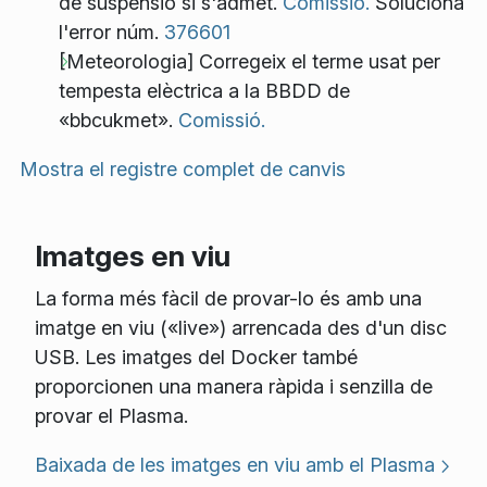
de suspensió si s'admet.
Comissió.
Soluciona
l'error núm.
376601
[Meteorologia] Corregeix el terme usat per
tempesta elèctrica a la BBDD de
«bbcukmet».
Comissió.
Mostra el registre complet de canvis
Imatges en viu
La forma més fàcil de provar-lo és amb una
imatge en viu («live») arrencada des d'un disc
USB. Les imatges del Docker també
proporcionen una manera ràpida i senzilla de
provar el Plasma.
Baixada de les imatges en viu amb el Plasma