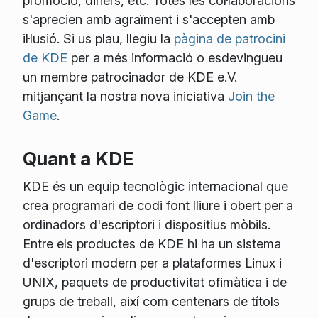
promoció, diners, etc. Totes les col·laboracions
s'aprecien amb agraïment i s'accepten amb
il·lusió. Si us plau, llegiu la
pàgina de patrocini
de KDE
per a més informació o esdevingueu
un membre patrocinador de KDE e.V.
mitjançant la nostra nova iniciativa
Join the
Game
.
Quant a KDE
KDE és un equip tecnològic internacional que
crea programari de codi font lliure i obert per a
ordinadors d'escriptori i dispositius mòbils.
Entre els productes de KDE hi ha un sistema
d'escriptori modern per a plataformes Linux i
UNIX, paquets de productivitat ofimàtica i de
grups de treball, així com centenars de títols