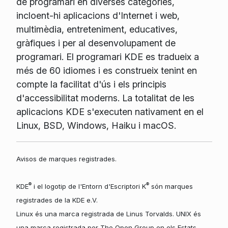
de programari en diverses categories,
incloent-hi aplicacions d'Internet i web,
multimèdia, entreteniment, educatives,
gràfiques i per al desenvolupament de
programari. El programari KDE es tradueix a
més de 60 idiomes i es construeix tenint en
compte la facilitat d'ús i els principis
d'accessibilitat moderns. La totalitat de les
aplicacions KDE s'executen nativament en el
Linux, BSD, Windows, Haiku i macOS.
Avisos de marques registrades.
®
®
KDE
i el logotip de l'Entorn d'Escriptori K
són marques
registrades de la KDE e.V.
Linux és una marca registrada de Linus Torvalds. UNIX és
una marca registrada per The Open Group en els Estats