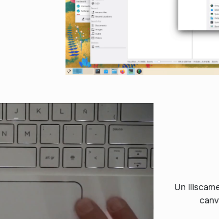
Un
lliscam
canv