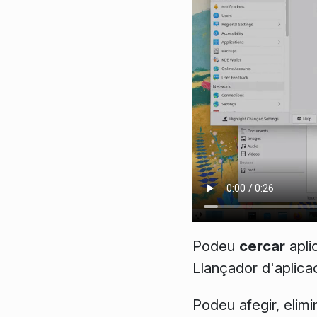
Podeu
cercar
apli
Llançador d'aplica
Podeu afegir, elimin