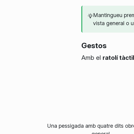
Mantingueu prem
vista general o u
Gestos
Amb el
ratolí tàcti
Una
pessigada amb quatre dits
obr
general
.