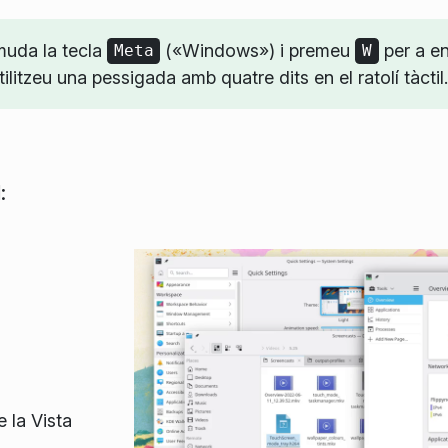
uda la tecla
(«Windows») i premeu
per a en
Meta
W
tilitzeu una pessigada amb quatre dits en el ratolí tàctil.
l
:
e la
Vista