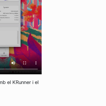
amb el
KRunner
i el