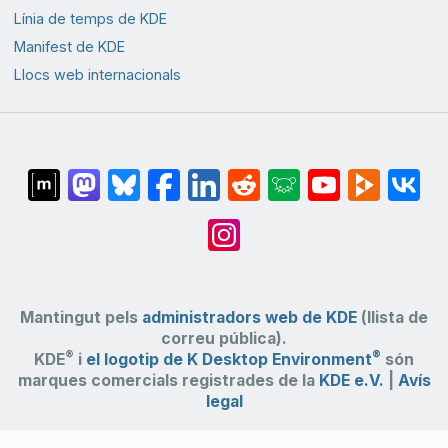
Línia de temps de KDE
Manifest de KDE
Llocs web internacionals
Mantingut pels
administradors web de KDE
(llista de
correu pública).
®
®
KDE
i
el logotip de K Desktop Environment
són
marques comercials registrades de la
KDE e.V.
|
Avís
legal