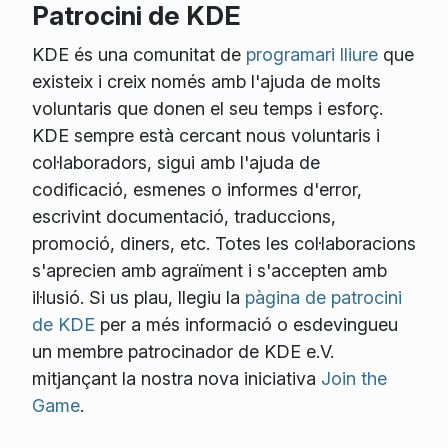
Patrocini de KDE
KDE és una comunitat de
programari lliure
que
existeix i creix només amb l'ajuda de molts
voluntaris que donen el seu temps i esforç.
KDE sempre està cercant nous voluntaris i
col·laboradors, sigui amb l'ajuda de
codificació, esmenes o informes d'error,
escrivint documentació, traduccions,
promoció, diners, etc. Totes les col·laboracions
s'aprecien amb agraïment i s'accepten amb
il·lusió. Si us plau, llegiu la
pàgina de patrocini
de KDE
per a més informació o esdevingueu
un membre patrocinador de KDE e.V.
mitjançant la nostra nova iniciativa
Join the
Game
.