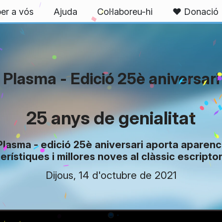
er a vós
Ajuda
Col·laboreu-hi
❤️ Donació
Plasma - Edició 25è aniversari
25 anys de genialitat
 Plasma - edició 25è aniversari aporta aparenc
erístiques i millores noves al clàssic escriptori 
Dijous, 14 d'octubre de 2021