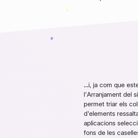
...i, ja com que es
l'
Arranjament del s
permet triar els
co
d'elements ressalta
aplicacions selecci
fons de les caselles