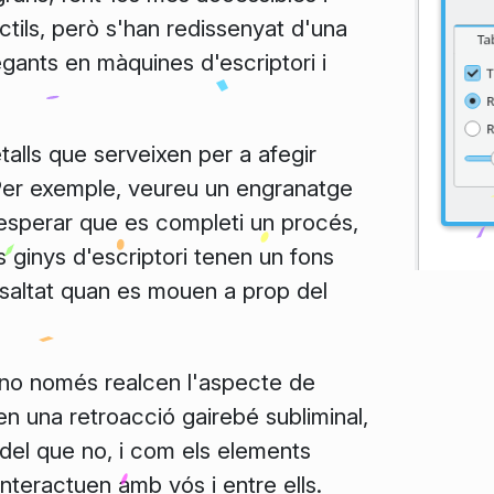
ctils, però s'han redissenyat d'una
ants en màquines d'escriptori i
talls que serveixen per a afegir
ri. Per exemple, veureu un engranatge
o esperar que es completi un procés,
els ginys d'escriptori tenen un fons
ssaltat quan es mouen a prop del
, no només realcen l'aspecte de
en una retroacció gairebé subliminal,
 del que no, i com els elements
interactuen amb vós i entre ells.