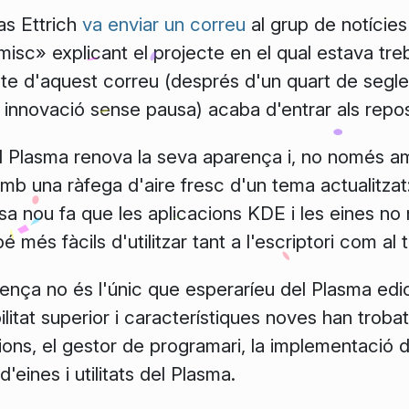
as Ettrich
va enviar un correu
al grup de notícies
isc» explicant el projecte en el qual estava treba
ecte d'aquest correu (després d'un quart de segl
innovació sense pausa) acaba d'entrar als repos
l Plasma renova la seva aparença i, no només a
amb una ràfega d'aire fresc d'un tema actualitzat
isa nou fa que les aplicacions KDE i les eines n
é més fàcils d'utilitzar tant a l'escriptori com al 
ença no és l'únic que esperaríeu del Plasma edic
bilitat superior i característiques noves han troba
ions, el gestor de programari, la implementació d
d'eines i utilitats del Plasma.