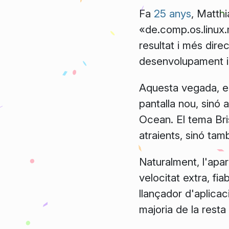
Fa
25 anys
, Matthi
«de.comp.os.linux.m
resultat i més dir
desenvolupament i 
Aquesta vegada, e
pantalla nou, sinó 
Ocean
. El tema Br
atraients, sinó tamb
Naturalment, l'apar
velocitat extra, fia
llançador d'aplicac
majoria de la resta 