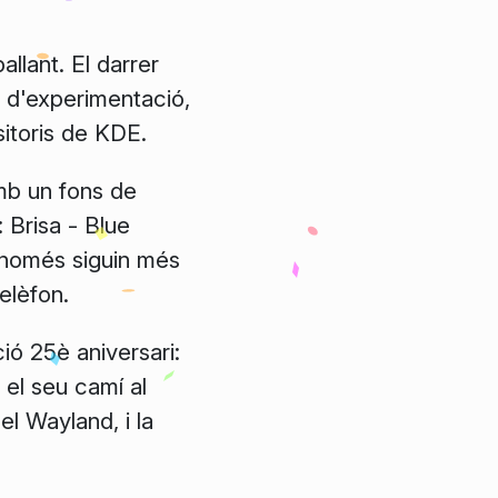
llant. El darrer
e d'experimentació,
itoris de KDE.
mb un fons de
:
Brisa - Blue
o només siguin més
telèfon.
ió 25è aniversari:
t el seu camí al
el Wayland, i la