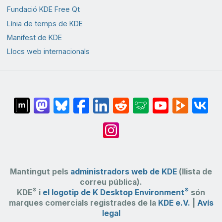
Fundació KDE Free Qt
Línia de temps de KDE
Manifest de KDE
Llocs web internacionals
Mantingut pels
administradors web de KDE
(llista de
correu pública).
®
®
KDE
i
el logotip de K Desktop Environment
són
marques comercials registrades de la
KDE e.V.
|
Avís
legal