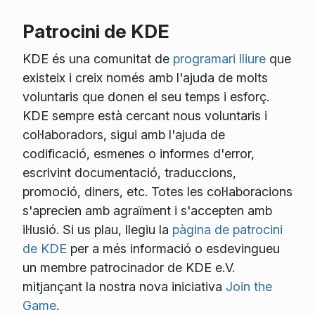
Patrocini de KDE
KDE és una comunitat de
programari lliure
que
existeix i creix només amb l'ajuda de molts
voluntaris que donen el seu temps i esforç.
KDE sempre està cercant nous voluntaris i
col·laboradors, sigui amb l'ajuda de
codificació, esmenes o informes d'error,
escrivint documentació, traduccions,
promoció, diners, etc. Totes les col·laboracions
s'aprecien amb agraïment i s'accepten amb
il·lusió. Si us plau, llegiu la
pàgina de patrocini
de KDE
per a més informació o esdevingueu
un membre patrocinador de KDE e.V.
mitjançant la nostra nova iniciativa
Join the
Game
.