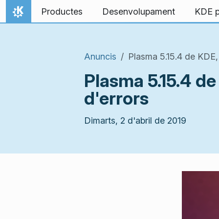
Salta al contingut
Productes
Desenvolupament
KDE p
Inici
Anuncis
Plasma 5.15.4 de KDE,
Plasma 5.15.4 d
d'errors
Dimarts, 2 d'abril de 2019