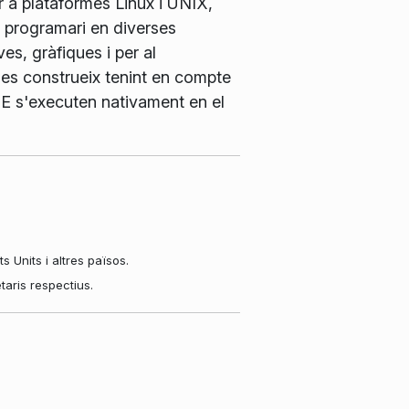
r a plataformes Linux i UNIX,
e programari en diverses
es, gràfiques i per al
es construeix tenint en compte
 KDE s'executen nativament en el
Units i altres països.
aris respectius.