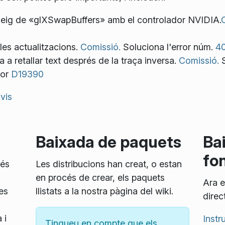
queig de «glXSwapBuffers» amb el controlador NVIDIA.
les actualitzacions.
Comissió.
Soluciona l'error núm.
4
a a retallar text després de la traça inversa.
Comissió.
S
tor
D19390
vis
Baixada de paquets
Ba
fo
 és
Les distribucions han creat, o estan
en procés de crear, els paquets
Ara e
es
llistats a la nostra pàgina del wiki.
direc
 i
Instr
Tingueu en compte que els