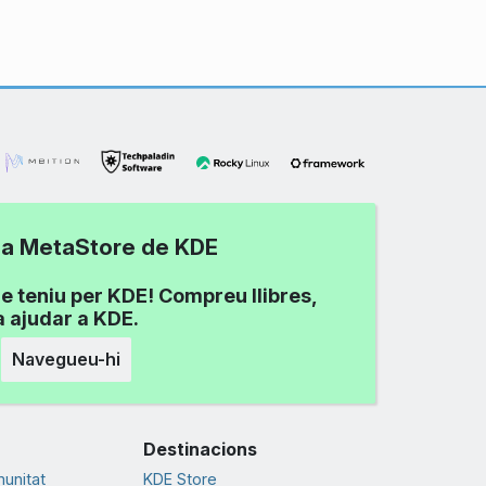
 la MetaStore de KDE
e teniu per KDE! Compreu llibres,
a ajudar a KDE.
Navegueu-hi
Destinacions
munitat
KDE Store