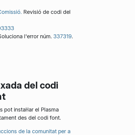
Comissió.
Revisió de codi del
03333
oluciona l'error núm.
337319
.
ixada del codi
nt
s pot instal·lar el Plasma
tament des del codi font.
uccions de la comunitat per a