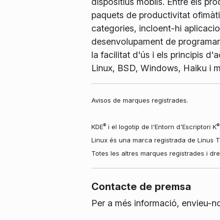
dispositius mòbils. Entre els pr
paquets de productivitat ofimàti
categories, incloent-hi aplicacio
desenvolupament de programari.
la facilitat d'ús i els principis
Linux, BSD, Windows, Haiku i 
Avisos de marques registrades.
®
®
KDE
i el logotip de l'Entorn d'Escriptori K
Linux és una marca registrada de Linus To
Totes les altres marques registrades i dr
Contacte de premsa
Per a més informació, envieu-n