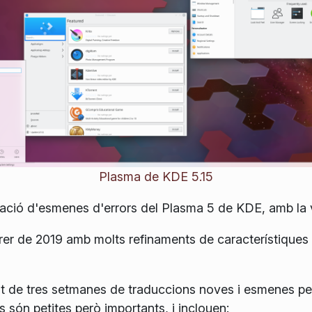
Plasma de KDE 5.15
zació d'esmenes d'errors del Plasma 5 de KDE, amb la v
brer de 2019 amb molts refinaments de característiques
it de tres setmanes de traduccions noves i esmenes per
 són petites però importants, i inclouen: