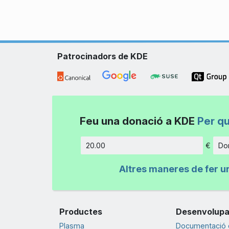
Patrocinadors de KDE
Feu una donació a KDE
Per q
€
Don
Import
Altres maneres de fer u
Productes
Desenvolup
Plasma
Documentació d