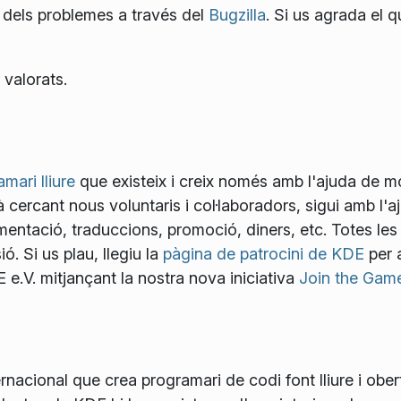
 dels problemes a través del
Bugzilla
. Si us agrada el q
 valorats.
mari lliure
que existeix i creix només amb l'ajuda de mo
 cercant nous voluntaris i col·laboradors, sigui amb l'
mentació, traduccions, promoció, diners, etc. Totes les
ó. Si us plau, llegiu la
pàgina de patrocini de KDE
per 
.V. mitjançant la nostra nova iniciativa
Join the Gam
nacional que crea programari de codi font lliure i obert