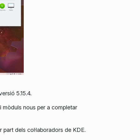
ersió 5.15.4.
 i mòduls nous per a completar
 part dels col·laboradors de KDE.