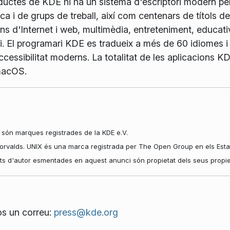
oductes de KDE hi ha un sistema d'escriptori modern pe
ca i de grups de treball, així com centenars de títols d
ns d'Internet i web, multimèdia, entreteniment, educativ
 El programari KDE es tradueix a més de 60 idiomes i 
 d'accessibilitat moderns. La totalitat de les aplicacions
macOS.
són marques registrades de la KDE e.V.
rvalds. UNIX és una marca registrada per The Open Group en els Estats 
ets d'autor esmentades en aquest anunci són propietat dels seus propiet
os un correu:
press@kde.org