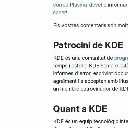
correu Plasma-devel
o informar
saber!
Els vostres comentaris són molt
Patrocini de KDE
KDE és una comunitat de
progra
temps i esforç. KDE sempre està
informes d'error, escrivint docu
agraïment i s'accepten amb il·lusi
un membre patrocinador de KDE e
Quant a KDE
KDE és un equip tecnològic inter