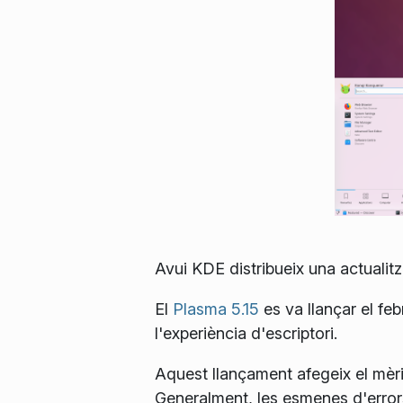
Avui KDE distribueix una actualit
El
Plasma 5.15
es va llançar el fe
l'experiència d'escriptori.
Aquest llançament afegeix el mèr
Generalment, les esmenes d'errors