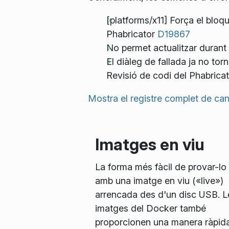
[platforms/x11] Força el blo
Phabricator
D19867
No permet actualitzar durant 
El diàleg de fallada ja no torn
Revisió de codi del Phabrica
Mostra el registre complet de can
Imatges en viu
La forma més fàcil de provar-lo
amb una imatge en viu («live»)
arrencada des d'un disc USB. L
imatges del Docker també
proporcionen una manera ràpida