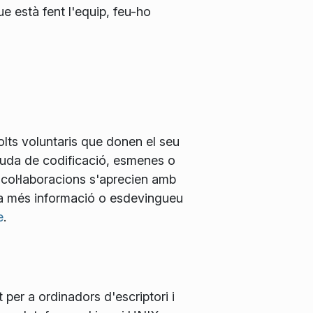
ue està fent l'equip, feu-ho
lts voluntaris que donen el seu
ajuda de codificació, esmenes o
 col·laboracions s'aprecien amb
a més informació o esdevingueu
e
.
 per a ordinadors d'escriptori i