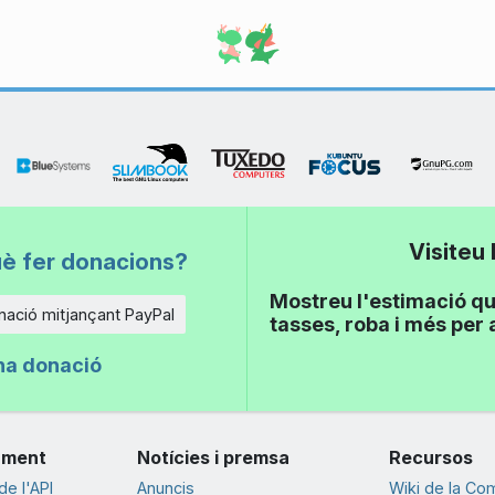
Visiteu
uè fer donacions?
Mostreu l'estimació qu
ació mitjançant PayPal
tasses, roba i més per 
na donació
ament
Notícies i premsa
Recursos
e l'API
Anuncis
Wiki de la Co