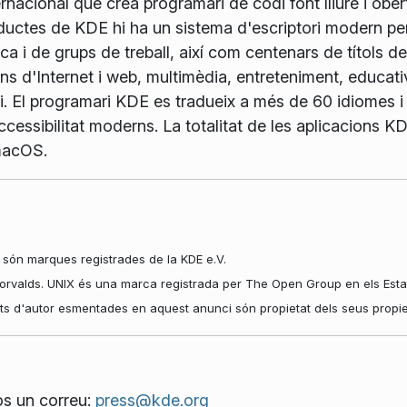
nacional que crea programari de codi font lliure i obert
oductes de KDE hi ha un sistema d'escriptori modern pe
ca i de grups de treball, així com centenars de títols d
ns d'Internet i web, multimèdia, entreteniment, educativ
 El programari KDE es tradueix a més de 60 idiomes i 
 d'accessibilitat moderns. La totalitat de les aplicacions
macOS.
són marques registrades de la KDE e.V.
rvalds. UNIX és una marca registrada per The Open Group en els Estats 
ets d'autor esmentades en aquest anunci són propietat dels seus propiet
os un correu:
press@kde.org