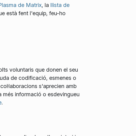
Plasma de Matrix
, la
llista de
ue està fent l'equip, feu-ho
lts voluntaris que donen el seu
ajuda de codificació, esmenes o
 col·laboracions s'aprecien amb
a més informació o esdevingueu
e
.