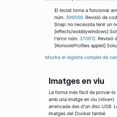
El teclat torna a funcionar am
núm.
399566
. Revisió de co
Snap: no necessita tenir un n
[effects/wobblywindows] Solu
l'error núm.
370612
. Revisió 
[KonsoleProfiles applet] Solu
Mostra el registre complet de can
Imatges en viu
La forma més fàcil de provar-lo
amb una imatge en viu («live»)
arrencada des d'un disc USB. L
imatges del Docker també