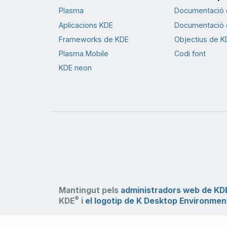
Plasma
Documentació d
Aplicacions KDE
Documentació d
Frameworks de KDE
Objectius de K
Plasma Mobile
Codi font
KDE neon
Mantingut pels
administradors web de KD
®
KDE
i
el logotip de K Desktop Environmen