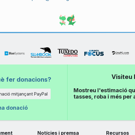
Visiteu
uè fer donacions?
Mostreu l'estimació qu
ació mitjançant PayPal
tasses, roba i més per 
na donació
ament
Notícies i premsa
Recursos