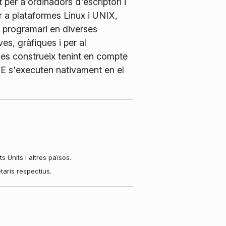
 per a ordinadors d'escriptori i
r a plataformes Linux i UNIX,
e programari en diverses
es, gràfiques i per al
es construeix tenint en compte
 KDE s'executen nativament en el
Units i altres països.
aris respectius.