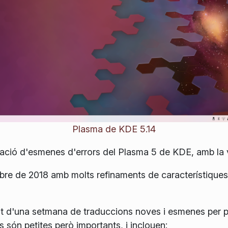
Plasma de KDE 5.14
zació d'esmenes d'errors del Plasma 5 de KDE, amb la ve
ubre de 2018 amb molts refinaments de característique
it d'una setmana de traduccions noves i esmenes per p
 són petites però importants, i inclouen: