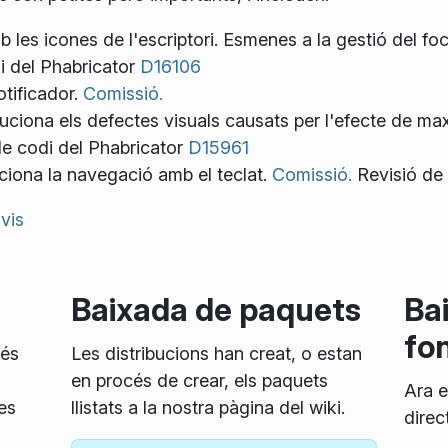
b les icones de l'escriptori. Esmenes a la gestió del fo
di del Phabricator
D16106
otificador.
Comissió.
ciona els defectes visuals causats per l'efecte de ma
de codi del Phabricator
D15961
ciona la navegació amb el teclat.
Comissió.
Revisió de 
vis
Baixada de paquets
Ba
fo
 és
Les distribucions han creat, o estan
en procés de crear, els paquets
Ara e
es
llistats a la nostra pàgina del wiki.
direc