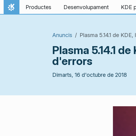
Salta al contingut
Productes
Desenvolupament
KDE p
Inici
Anuncis
Plasma 5.14.1 de KDE,
Plasma 5.14.1 d
d'errors
Dimarts, 16 d'octubre de 2018