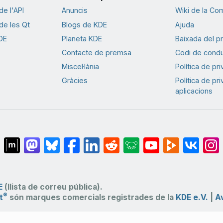
e l'API
Anuncis
Wiki de la Co
e les Qt
Blogs de KDE
Ajuda
DE
Planeta KDE
Baixada del p
Contacte de premsa
Codi de cond
Miscel·lània
Política de pr
Gràcies
Política de pr
aplicacions
E
(llista de correu pública).
®
t
són marques comercials registrades de la
KDE e.V.
|
Av