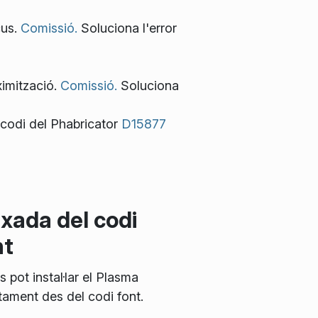
cus.
Comissió.
Soluciona l'error
ximització.
Comissió.
Soluciona
codi del Phabricator
D15877
ixada del codi
nt
s pot instal·lar el Plasma
tament des del codi font.