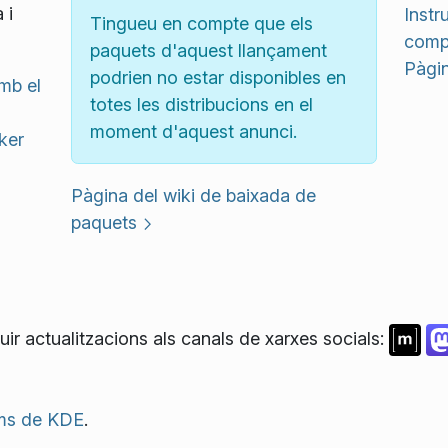
 i
Instr
Tingueu en compte que els
compi
paquets d'aquest llançament
Pàgin
podrien no estar disponibles en
mb el
totes les distribucions en el
moment d'aquest anunci.
ker
Pàgina del wiki de baixada de
paquets
ir actualitzacions als canals de xarxes socials:
ms de KDE
.