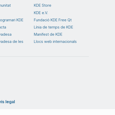
munitat
KDE Store
KDE e.V.
rogramari KDE
Fundació KDE Free Qt
ucta
Línia de temps de KDE
ivadesa
Manifest de KDE
ivadesa de les
Llocs web internacionals
ís legal