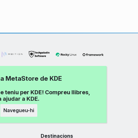
 la MetaStore de KDE
e teniu per KDE! Compreu llibres,
a ajudar a KDE.
Navegueu-hi
Destinacions