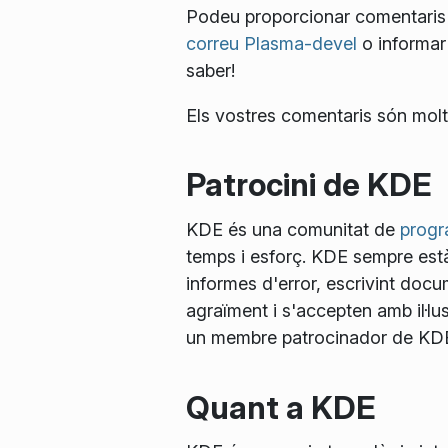
Podeu proporcionar comentaris 
correu Plasma-devel
o informar
saber!
Els vostres comentaris són molt
Patrocini de KDE
KDE és una comunitat de
progra
temps i esforç. KDE sempre està
informes d'error, escrivint docu
agraïment i s'accepten amb il·lusi
un membre patrocinador de KDE e
Quant a KDE