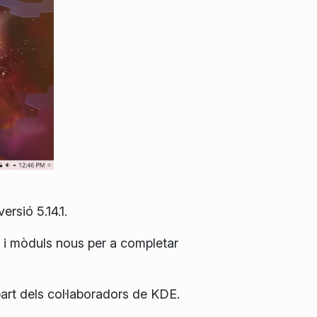
rsió 5.14.1.
s i mòduls nous per a completar
art dels col·laboradors de KDE.