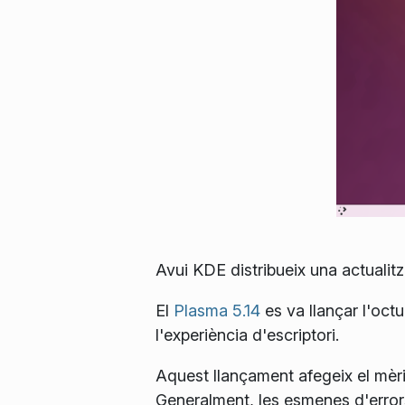
Avui KDE distribueix una actualit
El
Plasma 5.14
es va llançar l'oct
l'experiència d'escriptori.
Aquest llançament afegeix el mèr
Generalment, les esmenes d'errors