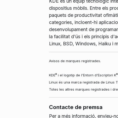
KDE és un equip tecnològic inter
dispositius mòbils. Entre els pr
paquets de productivitat ofimàti
categories, incloent-hi aplicacio
desenvolupament de programari.
la facilitat d'ús i els principis
Linux, BSD, Windows, Haiku i 
Avisos de marques registrades.
®
®
KDE
i el logotip de l'Entorn d'Escriptori K
Linux és una marca registrada de Linus To
Totes les altres marques registrades i dr
Contacte de premsa
Per a més informació, envieu-n