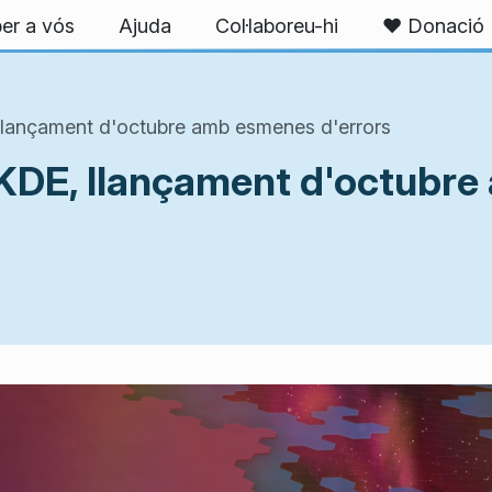
er a vós
Ajuda
Col·laboreu-hi
❤️ Donació
 llançament d'octubre amb esmenes d'errors
e KDE, llançament d'octubr