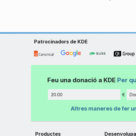
Patrocinadors de KDE
Feu una donació a KDE
Per q
€
Don
Import
Altres maneres de fer u
Productes
Desenvolup