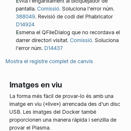
Evita l'enganxament al bloquejador de
pantalla.
Comissió.
Soluciona l'error núm.
388049
. Revisió de codi del Phabricator
D14924
Esmena el QFileDialog que no recordava el
darrer directori visitat.
Comissió.
Soluciona
l'error núm.
D14437
Mostra el registre complet de canvis
Imatges en viu
La forma més fàcil de provar-lo és amb una
imatge en viu («live») arrencada des d'un disc
USB. Les imatges del Docker també
proporcionen una manera ràpida i senzilla de
provar el Plasma.