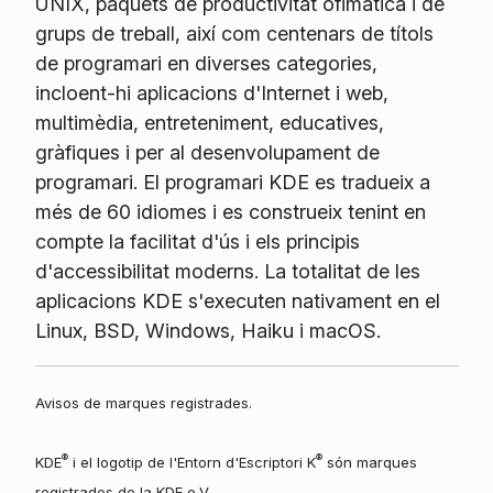
UNIX, paquets de productivitat ofimàtica i de
grups de treball, així com centenars de títols
de programari en diverses categories,
incloent-hi aplicacions d'Internet i web,
multimèdia, entreteniment, educatives,
gràfiques i per al desenvolupament de
programari. El programari KDE es tradueix a
més de 60 idiomes i es construeix tenint en
compte la facilitat d'ús i els principis
d'accessibilitat moderns. La totalitat de les
aplicacions KDE s'executen nativament en el
Linux, BSD, Windows, Haiku i macOS.
Avisos de marques registrades.
®
®
KDE
i el logotip de l'Entorn d'Escriptori K
són marques
registrades de la KDE e.V.