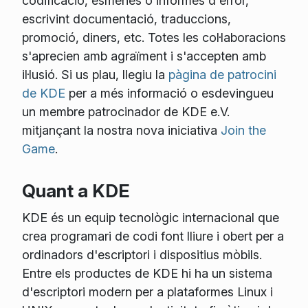
codificació, esmenes o informes d'error,
escrivint documentació, traduccions,
promoció, diners, etc. Totes les col·laboracions
s'aprecien amb agraïment i s'accepten amb
il·lusió. Si us plau, llegiu la
pàgina de patrocini
de KDE
per a més informació o esdevingueu
un membre patrocinador de KDE e.V.
mitjançant la nostra nova iniciativa
Join the
Game
.
Quant a KDE
KDE és un equip tecnològic internacional que
crea programari de codi font lliure i obert per a
ordinadors d'escriptori i dispositius mòbils.
Entre els productes de KDE hi ha un sistema
d'escriptori modern per a plataformes Linux i