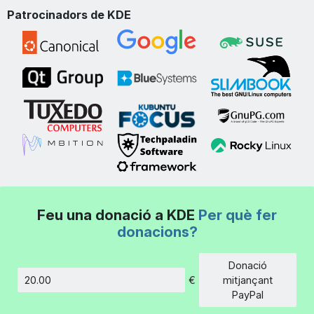
Patrocinadors de KDE
Feu una donació a KDE
Per què fer
donacions?
Donació
€
mitjançant
Import
PayPal