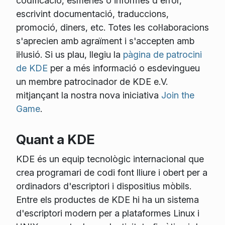
codificació, esmenes o informes d'error,
escrivint documentació, traduccions,
promoció, diners, etc. Totes les col·laboracions
s'aprecien amb agraïment i s'accepten amb
il·lusió. Si us plau, llegiu la
pàgina de patrocini
de KDE
per a més informació o esdevingueu
un membre patrocinador de KDE e.V.
mitjançant la nostra nova iniciativa
Join the
Game
.
Quant a KDE
KDE és un equip tecnològic internacional que
crea programari de codi font lliure i obert per a
ordinadors d'escriptori i dispositius mòbils.
Entre els productes de KDE hi ha un sistema
d'escriptori modern per a plataformes Linux i