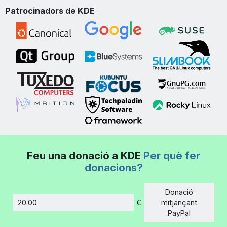
Patrocinadors de KDE
Feu una donació a KDE
Per què fer
donacions?
Donació
€
mitjançant
Import
PayPal