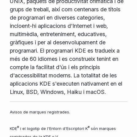
UNIX, paquets de productivitat ofimàtica i de
grups de treball, així com centenars de títols
de programari en diverses categories,
incloent-hi aplicacions d'Internet i web,
multimèdia, entreteniment, educatives,
gràfiques i per al desenvolupament de
programari. El programari KDE es tradueix a
més de 60 idiomes i es construeix tenint en
compte la facilitat d'ús i els principis
d'accessibilitat moderns. La totalitat de les
aplicacions KDE s'executen nativament en el
Linux, BSD, Windows, Haiku i macOS.
Avisos de marques registrades.
®
®
KDE
i el logotip de l'Entorn d'Escriptori K
són marques
registrades de la KDE e.V.