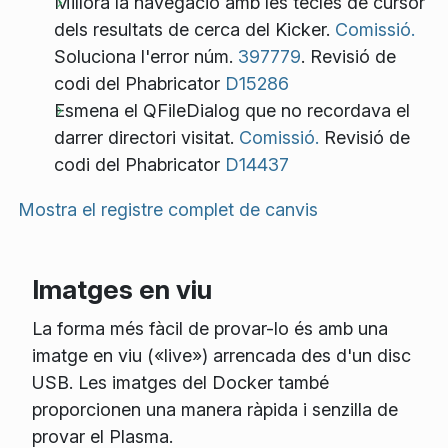
Millora la navegació amb les tecles de cursor
dels resultats de cerca del Kicker.
Comissió.
Soluciona l'error núm.
397779
. Revisió de
codi del Phabricator
D15286
Esmena el QFileDialog que no recordava el
darrer directori visitat.
Comissió.
Revisió de
codi del Phabricator
D14437
Mostra el registre complet de canvis
Imatges en viu
La forma més fàcil de provar-lo és amb una
imatge en viu («live») arrencada des d'un disc
USB. Les imatges del Docker també
proporcionen una manera ràpida i senzilla de
provar el Plasma.