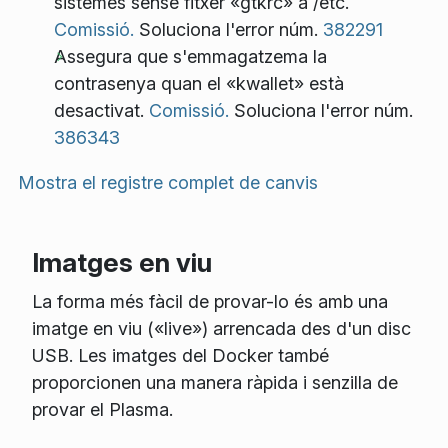
sistemes sense fitxer «gtkrc» a /etc.
Comissió.
Soluciona l'error núm.
382291
Assegura que s'emmagatzema la
contrasenya quan el «kwallet» està
desactivat.
Comissió.
Soluciona l'error núm.
386343
Mostra el registre complet de canvis
Imatges en viu
La forma més fàcil de provar-lo és amb una
imatge en viu («live») arrencada des d'un disc
USB. Les imatges del Docker també
proporcionen una manera ràpida i senzilla de
provar el Plasma.