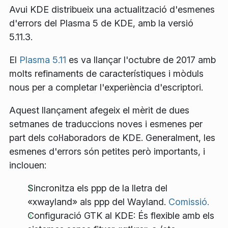
Avui KDE distribueix una actualització d'esmenes
d'errors del Plasma 5 de KDE, amb la versió
5.11.3.
El
Plasma 5.11
es va llançar l'octubre de 2017 amb
molts refinaments de característiques i mòduls
nous per a completar l'experiència d'escriptori.
Aquest llançament afegeix el mèrit de dues
setmanes de traduccions noves i esmenes per
part dels col·laboradors de KDE. Generalment, les
esmenes d'errors són petites però importants, i
inclouen:
Sincronitza els ppp de la lletra del
«xwayland» als ppp del Wayland.
Comissió.
Configuració GTK al KDE: És flexible amb els