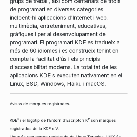
grups de treball, així com centenars de títols
de programari en diverses categories,
incloent-hi aplicacions d'Internet i web,
multimèdia, entreteniment, educatives,
gràfiques i per al desenvolupament de
programari. El programari KDE es tradueix a
més de 60 idiomes i es construeix tenint en
compte la facilitat d'ús i els principis
d'accessibilitat moderns. La totalitat de les
aplicacions KDE s'executen nativament en el
Linux, BSD, Windows, Haiku i macOS.
Avisos de marques registrades.
®
®
KDE
i el logotip de l'Entorn d'Escriptori K
són marques
registrades de la KDE e.V.
Linux és una marca registrada de Linus Torvalds. UNIX és