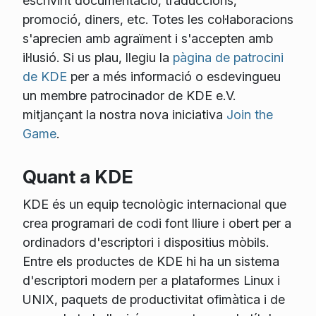
escrivint documentació, traduccions,
promoció, diners, etc. Totes les col·laboracions
s'aprecien amb agraïment i s'accepten amb
il·lusió. Si us plau, llegiu la
pàgina de patrocini
de KDE
per a més informació o esdevingueu
un membre patrocinador de KDE e.V.
mitjançant la nostra nova iniciativa
Join the
Game
.
Quant a KDE
KDE és un equip tecnològic internacional que
crea programari de codi font lliure i obert per a
ordinadors d'escriptori i dispositius mòbils.
Entre els productes de KDE hi ha un sistema
d'escriptori modern per a plataformes Linux i
UNIX, paquets de productivitat ofimàtica i de