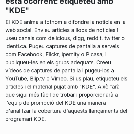
està ocorrent: etiqueteu amb
"KDE"
El KDE anima a tothom a difondre la notícia en la
web social. Envieu articles a llocs de notícies i
useu canals com delicious, digg, reddit, twitter o
identi.ca. Pugeu captures de pantalla a serveis
com Facebook, Flickr, ipernity o Picasa, i
publiqueu-les en els grups adequats. Creeu
vídeos de captures de pantalla i pugeu-los a
YouTube, Blip.tv o Vimeo. Si us plau, etiqueteu els
articles i el material pujat amb "KDE". Això farà
que sigui més fàcil de trobar i proporcionarà a
l'equip de promoció del KDE una manera
d'analitzar la cobertura d'aquests llançaments del
programari KDE.