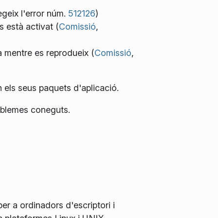
egeix l'error núm.
512126
)
 està activat (
Comissió
,
ta mentre es reprodueix (
Comissió
,
n els seus paquets d'aplicació.
roblemes coneguts.
er a ordinadors d'escriptori i