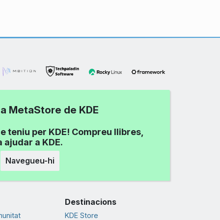
 la MetaStore de KDE
e teniu per KDE! Compreu llibres,
a ajudar a KDE.
Navegueu-hi
Destinacions
munitat
KDE Store