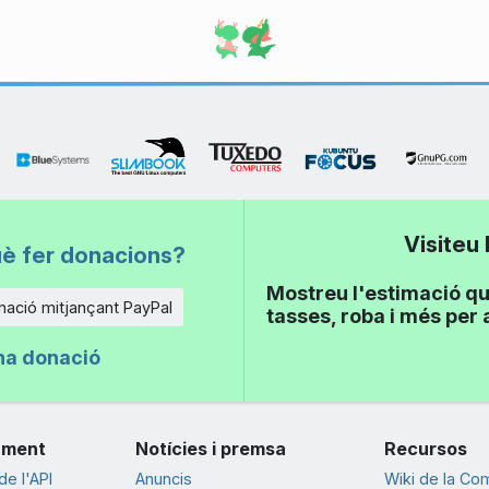
Visiteu
uè fer donacions?
Mostreu l'estimació qu
ació mitjançant PayPal
tasses, roba i més per 
na donació
ament
Notícies i premsa
Recursos
e l'API
Anuncis
Wiki de la Co