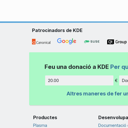
Patrocinadors de KDE
Feu una donació a KDE
Per q
€
Don
Import
Altres maneres de fer u
Productes
Desenvolup
Plasma
Documentació d