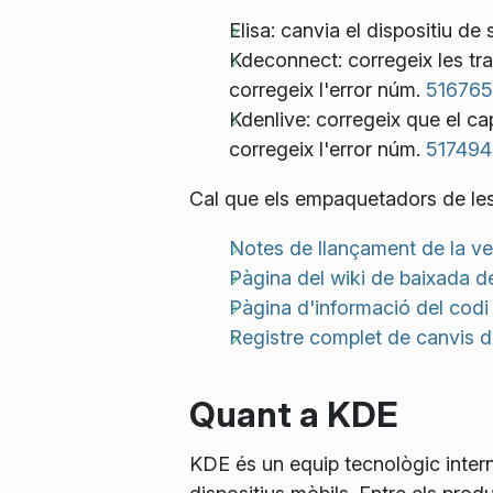
Elisa: canvia el dispositiu de 
Kdeconnect: corregeix les tra
corregeix l'error núm.
516765
Kdenlive: corregeix que el ca
corregeix l'error núm.
517494
Cal que els empaquetadors de les d
Notes de llançament de la ve
Pàgina del wiki de baixada d
Pàgina d'informació del codi 
Registre complet de canvis de
Quant a KDE
KDE és un equip tecnològic interna