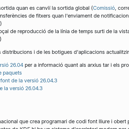
sortida quan es canviï la sortida global (
Comissió
, corr
nsferències de fitxers quan l'enviament de notificacions
)
pçal de reproducció de la línia de temps surti de la vis
)
istribucions i de les botigues d'aplicacions actualitzi
rsió 26.04
per a informació quant als arxius tar i els p
e paquets
font de la versió 26.04.3
 la versió 26.04.3
cional que crea programari de codi font lliure i obert p