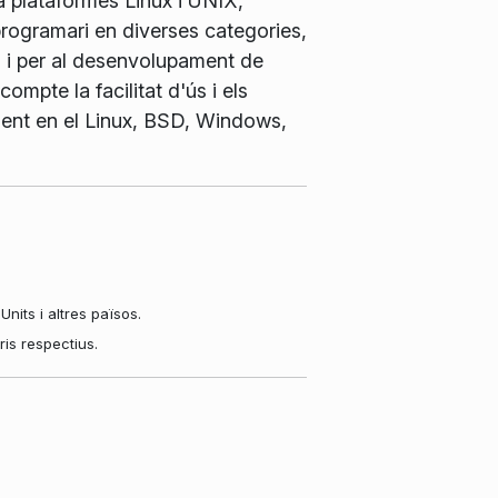
a plataformes Linux i UNIX,
 programari en diverses categories,
es i per al desenvolupament de
mpte la facilitat d'ús i els
ament en el Linux, BSD, Windows,
its i altres països.
is respectius.