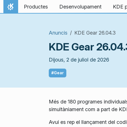
Salta al contingut
Productes
Desenvolupament
KDE p
Inici
Anuncis
KDE Gear 26.04.3
KDE Gear 26.04.
Dijous, 2 de juliol de 2026
#Gear
Més de 180 programes individuals
simultàniament com a part de KD
Avui es rep el llançament del codi