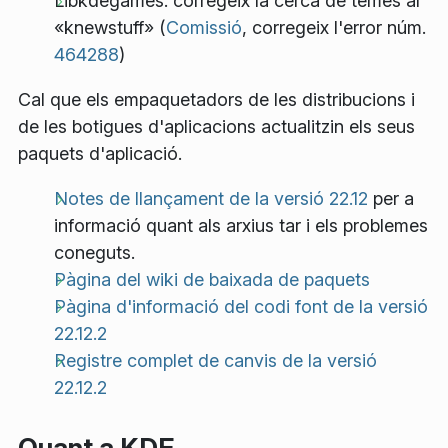
Libkdegames: corregeix la cerca de temes al
«knewstuff» (
Comissió
, corregeix l'error núm.
464288
)
Cal que els empaquetadors de les distribucions i
de les botigues d'aplicacions actualitzin els seus
paquets d'aplicació.
Notes de llançament de la versió 22.12
per a
informació quant als arxius tar i els problemes
coneguts.
Pàgina del wiki de baixada de paquets
Pàgina d'informació del codi font de la versió
22.12.2
Registre complet de canvis de la versió
22.12.2
Quant a KDE