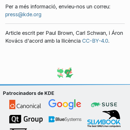
Per a més informació, envieu-nos un correu:
press@kde.org
Article escrit per
Paul Brown
,
Carl Schwan
, i
Áron
Kovács
d'acord amb la llicència
CC-BY-4.0
.
Patrocinadors de KDE