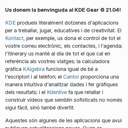
Us donem la benvinguda al KDE Gear ⚙️ 21.04!
KDE
produeix literalment dotzenes d'aplicacions
per a treballar, jugar, educatives i de creativitat. El
Kontact
, per exemple, us dona el control de tot el
vostre correu electrònic, els contactes, i l'agenda;
l'Itinerary us manté al dia de tot el que cal en
referència als vostres viatges; la calculadora
gràfica
KAlgebra
funciona igual de bé a
l'escriptori i al telèfon; el
Cantor
proporciona una
manera intuïtiva d'analitzar dades i fer gràfiques
dels resultats; i el
Kdenlive
fa que retallar i
construir vídeos que semblin sofisticats no només
sigui fàcil, sinó també divertit.
Aquestes són algunes de les aplicacions que avui