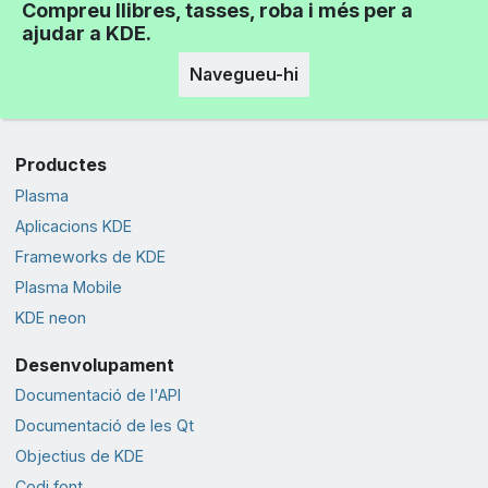
Compreu llibres, tasses, roba i més per a
ajudar a KDE.
Navegueu-hi
Productes
Plasma
Aplicacions KDE
Frameworks de KDE
Plasma Mobile
KDE neon
Desenvolupament
Documentació de l'API
Documentació de les Qt
Objectius de KDE
Codi font