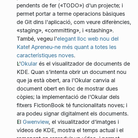
pendents de fer («TODO») d'un projecte; i
permet portar a terme operacions bàsiques
de Git dins l'aplicació, com veure diferències,
«staging», «committing», i «stashing».
També, vegeu l'
elegant lloc web nou del
Kate
!
Apreneu-ne més quant a totes les
característiques noves
.
L'
Okular
és el visualitzador de documents de
KDE. Quan s'intenta obrir un document nou
que ja està obert, ara l'Okular canvia al
document obert en lloc de mostrar dues
còpies; la implementació de l'Okular dels
fitxers FictionBook té funcionalitats noves; i
ara podeu signar digitalment els documents.
El
Gwenview
, el visualitzador d'imatges i
vídeos de KDE, mostra el temps actual i el