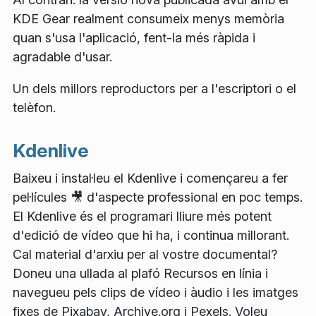
KDE Gear realment consumeix menys memòria
quan s'usa l'aplicació, fent-la més ràpida i
agradable d'usar.
Un dels millors reproductors per a l'escriptori o el
telèfon.
Kdenlive
Baixeu i instal·leu el Kdenlive i començareu a fer
pel·lícules 🎥 d'aspecte professional en poc temps.
El Kdenlive és el programari lliure més potent
d'edició de vídeo que hi ha, i continua millorant.
Cal material d'arxiu per al vostre documental?
Doneu una ullada al plafó
Recursos en línia
i
navegueu pels clips de vídeo i àudio i les imatges
fixes de Pixabay, Archive.org i Pexels. Voleu