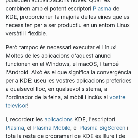
publiquen actualitzacions noves. Quan es
combinen amb el potent escriptori
Plasma
de
KDE, proporcionen la majoria de les eines que es
necessiten per a ser productiu en un entorn Linux
versàtil i flexible.
Però tampoc és necessari executar el Linux!
Moltes de les aplicacions d'aquest anunci
funcionen en el Windows, el macOS, i també
l'Android. Això és el que significa la convergència
per a KDE: useu les vostres aplicacions preferides
a qualsevol lloc, en qualsevol sistema, a
l'ordinador de la feina, al mòbil i inclús al
vostre
televisor
!
I, recordeu: les
aplicacions
KDE, l'escriptori
Plasma
, el
Plasma Mobile
, el
Plasma BigScreen
i
tota la resta de programari de KDE és lliure i de