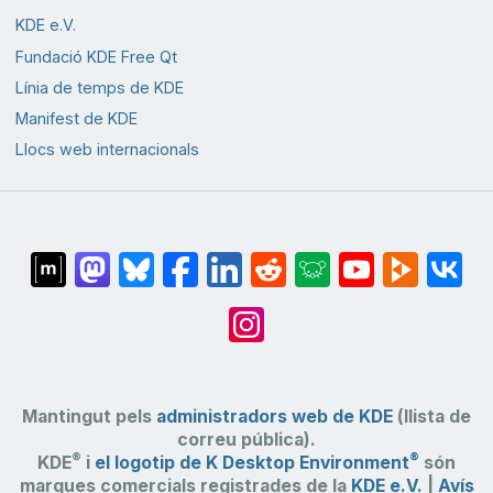
KDE e.V.
Fundació KDE Free Qt
Línia de temps de KDE
Manifest de KDE
Llocs web internacionals
Mantingut pels
administradors web de KDE
(llista de
correu pública).
®
®
KDE
i
el logotip de K Desktop Environment
són
marques comercials registrades de la
KDE e.V.
|
Avís