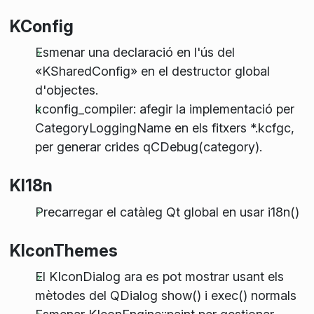
KConfig
Esmenar una declaració en l'ús del
«KSharedConfig» en el destructor global
d'objectes.
kconfig_compiler: afegir la implementació per
CategoryLoggingName en els fitxers *.kcfgc,
per generar crides qCDebug(category).
KI18n
Precarregar el catàleg Qt global en usar i18n()
KIconThemes
El KIconDialog ara es pot mostrar usant els
mètodes del QDialog show() i exec() normals