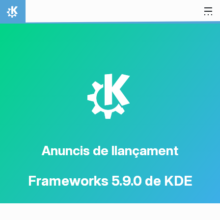
Salta al contingut
Inici
K
Anuncis de llançament
Frameworks 5.9.0 de KDE