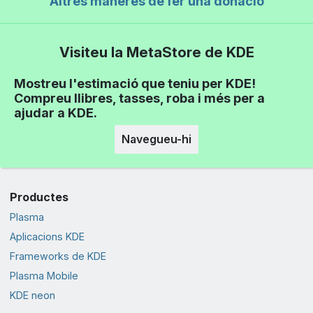
Altres maneres de fer una donació
Visiteu la MetaStore de KDE
Mostreu l'estimació que teniu per KDE!
Compreu llibres, tasses, roba i més per a
ajudar a KDE.
Navegueu-hi
Productes
Plasma
Aplicacions KDE
Frameworks de KDE
Plasma Mobile
KDE neon