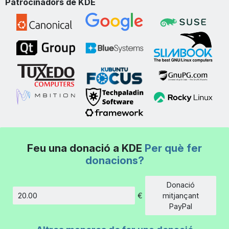
Patrocinadors de KDE
Feu una donació a KDE
Per què fer
donacions?
Donació
€
mitjançant
Import
PayPal