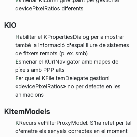
Esmenar KIconEngine::paint per gestionar
devicePixelRatios diferents
KIO
Habilitar el KPropertiesDialog per a mostrar
també la informació d'espai lliure de sistemes
de fitxers remots (p. ex. smb)
Esmenar el KUrlNavigator amb mapes de
píxels amb PPP alts
Fer que el KFileItemDelegate gestioni
«devicePixelRatios» no per defecte en les
animacions
KItemModels
KRecursiveFilterProxyModel: S'ha refet per tal
d'emetre els senyals correctes en el moment