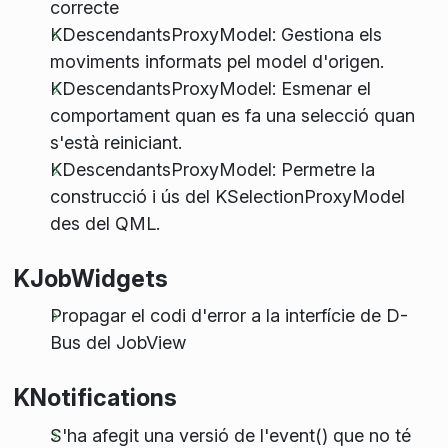
correcte
KDescendantsProxyModel: Gestiona els
moviments informats pel model d'origen.
KDescendantsProxyModel: Esmenar el
comportament quan es fa una selecció quan
s'està reiniciant.
KDescendantsProxyModel: Permetre la
construcció i ús del KSelectionProxyModel
des del QML.
KJobWidgets
Propagar el codi d'error a la interfície de D-
Bus del JobView
KNotifications
S'ha afegit una versió de l'event() que no té