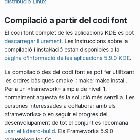
distribució Linux
Compilació a partir del codi font
El codi font complet de les aplicacions KDE es pot
descarregar lliurement
. Les instruccions sobre la
compilació i instal·lació estan disponibles a la
pàgina d'informació de les aplicacions 5.9.0 KDE
.
La compilació des del codi font es pot fer utilitzant
les ordres bàsiques
cmake .; make; make install
.
Per a un «framework» simple de nivell 1,
normalment aquesta és la solució més senzilla. Les
persones interessades a col·laborar amb els
«frameworks» o en seguir el progrés del
desenvolupament de tot el conjunt es recomana
usar el kdesrc-build
. Els Frameworks 5.9.0
requereixen les Qt
.