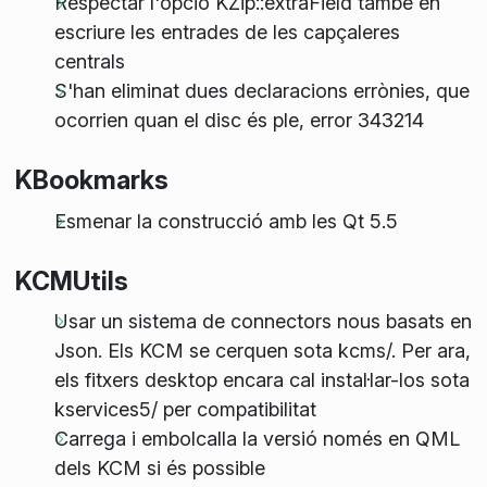
Respectar l'opció KZip::extraField també en
escriure les entrades de les capçaleres
centrals
S'han eliminat dues declaracions errònies, que
ocorrien quan el disc és ple, error 343214
KBookmarks
Esmenar la construcció amb les Qt 5.5
KCMUtils
Usar un sistema de connectors nous basats en
Json. Els KCM se cerquen sota kcms/. Per ara,
els fitxers desktop encara cal instal·lar-los sota
kservices5/ per compatibilitat
Carrega i embolcalla la versió només en QML
dels KCM si és possible