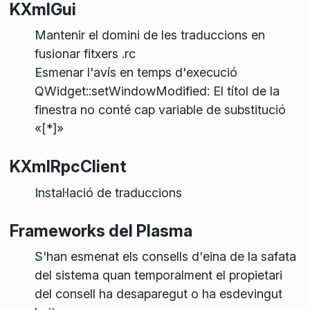
KXmlGui
Mantenir el domini de les traduccions en
fusionar fitxers .rc
Esmenar l'avís en temps d'execució
QWidget::setWindowModified: El títol de la
finestra no conté cap variable de substitució
«[*]»
KXmlRpcClient
Instal·lació de traduccions
Frameworks del Plasma
S'han esmenat els consells d'eina de la safata
del sistema quan temporalment el propietari
del consell ha desaparegut o ha esdevingut