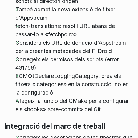
scripts al directori origen
També admet la nova extensió de fitxer
d'Appstream
fetch-translations: resol l'URL abans de
passar-lo a «fetchpo.rb»
Considera els URL de donació d'Appstream
per a crear les metadades del F-Droid
Corregeix els permisos dels scripts (error
431768)
ECMQtDeclareLoggingCategory: crea els
fitxers «.categories» en la construcció, no en
la configuració
Afegeix la funció del CMake per a configurar
els «hooks» «pre-commit» del Git
Integració del marc de treball
Corregeix les decoracions de les finestres que