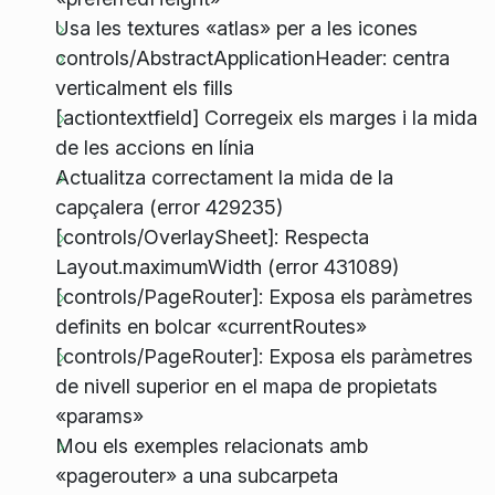
Usa les textures «atlas» per a les icones
controls/AbstractApplicationHeader: centra
verticalment els fills
[actiontextfield] Corregeix els marges i la mida
de les accions en línia
Actualitza correctament la mida de la
capçalera (error 429235)
[controls/OverlaySheet]: Respecta
Layout.maximumWidth (error 431089)
[controls/PageRouter]: Exposa els paràmetres
definits en bolcar «currentRoutes»
[controls/PageRouter]: Exposa els paràmetres
de nivell superior en el mapa de propietats
«params»
Mou els exemples relacionats amb
«pagerouter» a una subcarpeta