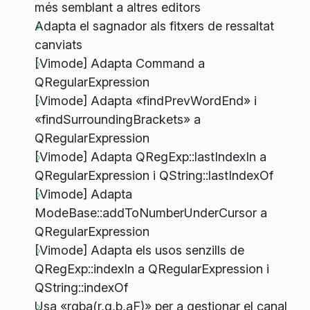
més semblant a altres editors
Adapta el sagnador als fitxers de ressaltat
canviats
[Vimode] Adapta Command a
QRegularExpression
[Vimode] Adapta «findPrevWordEnd» i
«findSurroundingBrackets» a
QRegularExpression
[Vimode] Adapta QRegExp::lastIndexIn a
QRegularExpression i QString::lastIndexOf
[Vimode] Adapta
ModeBase::addToNumberUnderCursor a
QRegularExpression
[Vimode] Adapta els usos senzills de
QRegExp::indexIn a QRegularExpression i
QString::indexOf
Usa «rgba(r,g,b,aF)» per a gestionar el canal