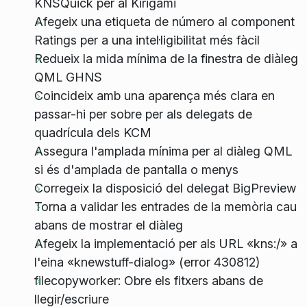
KNSQuick per al Kirigami
Afegeix una etiqueta de número al component
Ratings per a una intel·ligibilitat més fàcil
Redueix la mida mínima de la finestra de diàleg
QML GHNS
Coincideix amb una aparença més clara en
passar-hi per sobre per als delegats de
quadrícula dels KCM
Assegura l'amplada mínima per al diàleg QML
si és d'amplada de pantalla o menys
Corregeix la disposició del delegat BigPreview
Torna a validar les entrades de la memòria cau
abans de mostrar el diàleg
Afegeix la implementació per als URL «kns:/» a
l'eina «knewstuff-dialog» (error 430812)
filecopyworker: Obre els fitxers abans de
llegir/escriure