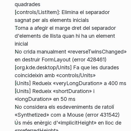
quadrades
[controls/ListItem]: Elimina el separador
sagnat per als elements inicials
Torna a afegir el marge dret del separador
d'elements de llista quan hi ha un element
inicial
No crida manualment «reverseTwinsChanged»
en destruir FormLayout (error 428461)
[org.kde.desktop/Units] Fa que les durades
coincideixin amb «controls/Units»
[Units] Redueix «veryLongDuration» a 400 ms
[Units] Redueix «shortDuration» i
«longDuration» en 50 ms
No considera els esdeveniments de ratolí
«Synthetized» com a Mouse (error 431542)
Ús més enèrgic d'«implicitHeight» en lloc de
«preferredHeight»