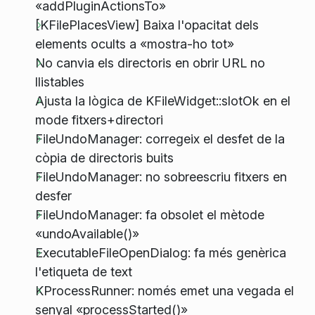
«addPluginActionsTo»
[KFilePlacesView] Baixa l'opacitat dels
elements ocults a «mostra-ho tot»
No canvia els directoris en obrir URL no
llistables
Ajusta la lògica de KFileWidget::slotOk en el
mode fitxers+directori
FileUndoManager: corregeix el desfet de la
còpia de directoris buits
FileUndoManager: no sobreescriu fitxers en
desfer
FileUndoManager: fa obsolet el mètode
«undoAvailable()»
ExecutableFileOpenDialog: fa més genèrica
l'etiqueta de text
KProcessRunner: només emet una vegada el
senyal «processStarted()»