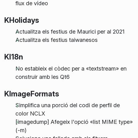
flux de vídeo
KHolidays
Actualitza els festius de Maurici per al 2021
Actualitza els festius taiwanesos
KI18n
No estableix el còdec per a «textstream» en
construir amb les Qt6
KImageFormats
Simplifica una porció del codi de perfil de
color NCLX
[imagedump] Afegeix l'opció «list MIME type»
(-m)