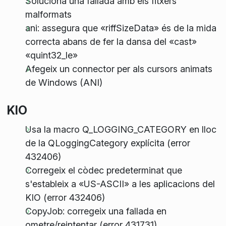
Soluciona una fallada amb els fitxers
malformats
ani: assegura que «riffSizeData» és de la mida
correcta abans de fer la dansa del «cast»
«quint32_le»
Afegeix un connector per als cursors animats
de Windows (ANI)
KIO
Usa la macro Q_LOGGING_CATEGORY en lloc
de la QLoggingCategory explícita (error
432406)
Corregeix el còdec predeterminat que
s'estableix a «US-ASCII» a les aplicacions del
KIO (error 432406)
CopyJob: corregeix una fallada en
ometre/reintentar (error 431731)