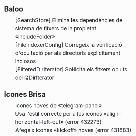
Baloo
[SearchStore] Elimina les dependències del
sistema de fitxers de la propietat
«includeFolder»
[FileIndexerConfig] Corregeix la verificació
d'ocultació per als directoris explícitament
inclosos
[FilteredDirIterator] Sol·licita els fitxers ocults
del QDirIterator
Icones Brisa
Icones noves de «telegram-panel»
Usa l'estil correcte per a les icones «align-
horizontal-left-out» (error 432273)
Afegeix icones «kickoff» noves (error 431883)