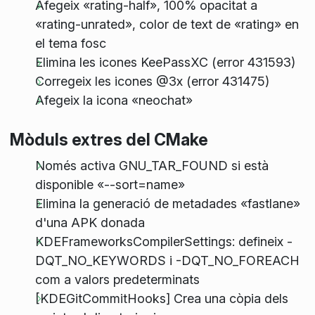
Afegeix «rating-half», 100% opacitat a
«rating-unrated», color de text de «rating» en
el tema fosc
Elimina les icones KeePassXC (error 431593)
Corregeix les icones @3x (error 431475)
Afegeix la icona «neochat»
Mòduls extres del CMake
Només activa GNU_TAR_FOUND si està
disponible «--sort=name»
Elimina la generació de metadades «fastlane»
d'una APK donada
KDEFrameworksCompilerSettings: defineix -
DQT_NO_KEYWORDS i -DQT_NO_FOREACH
com a valors predeterminats
[KDEGitCommitHooks] Crea una còpia dels