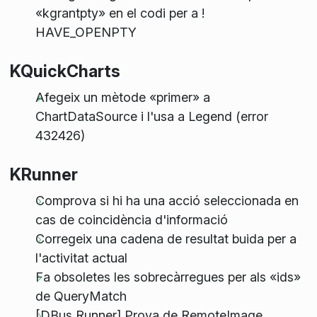
«kgrantpty» en el codi per a !
HAVE_OPENPTY
KQuickCharts
Afegeix un mètode «primer» a
ChartDataSource i l'usa a Legend (error
432426)
KRunner
Comprova si hi ha una acció seleccionada en
cas de coincidència d'informació
Corregeix una cadena de resultat buida per a
l'activitat actual
Fa obsoletes les sobrecàrregues per als «ids»
de QueryMatch
[DBus Runner] Prova de RemoteImage