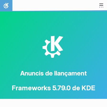
Salta al contingut
Inici
K
Anuncis de llançament
Frameworks 5.79.0 de KDE