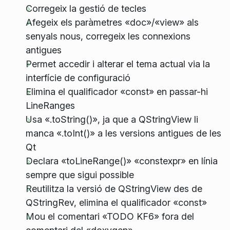
Corregeix la gestió de tecles
Afegeix els paràmetres «doc»/«view» als
senyals nous, corregeix les connexions
antigues
Permet accedir i alterar el tema actual via la
interfície de configuració
Elimina el qualificador «const» en passar-hi
LineRanges
Usa «.toString()», ja que a QStringView li
manca «.toInt()» a les versions antigues de les
Qt
Declara «toLineRange()» «constexpr» en línia
sempre que sigui possible
Reutilitza la versió de QStringView des de
QStringRev, elimina el qualificador «const»
Mou el comentari «TODO KF6» fora del