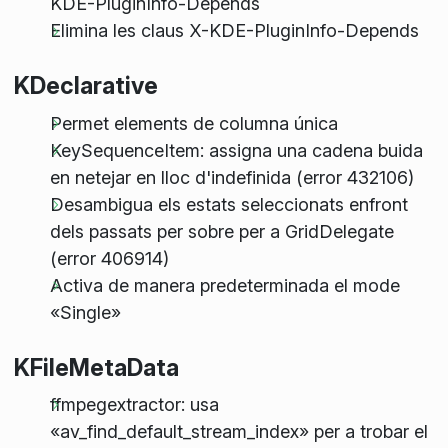
KDE-PluginInfo-Depends
Elimina les claus X-KDE-PluginInfo-Depends
KDeclarative
Permet elements de columna única
KeySequenceItem: assigna una cadena buida
en netejar en lloc d'indefinida (error 432106)
Desambigua els estats seleccionats enfront
dels passats per sobre per a GridDelegate
(error 406914)
Activa de manera predeterminada el mode
«Single»
KFileMetaData
ffmpegextractor: usa
«av_find_default_stream_index» per a trobar el