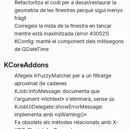
Refactoritza el codi per a desar/restaurar la
geometria de les finestres perquè sigui menys
fràgil
Corregeix la mida de la finestra en tancar
mentre està maximitzada (error 430521)
KConfig: manté el component dels mil·lisegons
de QDateTime
KCoreAddons
Afegeix KFuzzyMatcher per a un filtratge
aproximat de cadenes
KJob::infoMessage: documenta que
l'argument «richtext» s'eliminarà, sense ús
KJobUiDelegate::showErrorMessage:
implementa amb «qWarning()»
Fa obsolets els mètodes relacionats amb X-