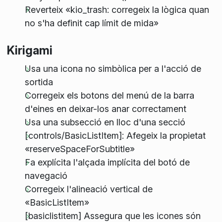
Reverteix «kio_trash: corregeix la lògica quan
no s'ha definit cap límit de mida»
Kirigami
Usa una icona no simbòlica per a l'acció de
sortida
Corregeix els botons del menú de la barra
d'eines en deixar-los anar correctament
Usa una subsecció en lloc d'una secció
[controls/BasicListItem]: Afegeix la propietat
«reserveSpaceForSubtitle»
Fa explícita l'alçada implícita del botó de
navegació
Corregeix l'alineació vertical de
«BasicListItem»
[basiclistitem] Assegura que les icones són