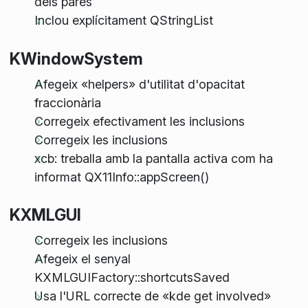
dels pares
Inclou explícitament QStringList
KWindowSystem
Afegeix «helpers» d'utilitat d'opacitat
fraccionària
Corregeix efectivament les inclusions
Corregeix les inclusions
xcb: treballa amb la pantalla activa com ha
informat QX11Info::appScreen()
KXMLGUI
Corregeix les inclusions
Afegeix el senyal
KXMLGUIFactory::shortcutsSaved
Usa l'URL correcte de «kde get involved»