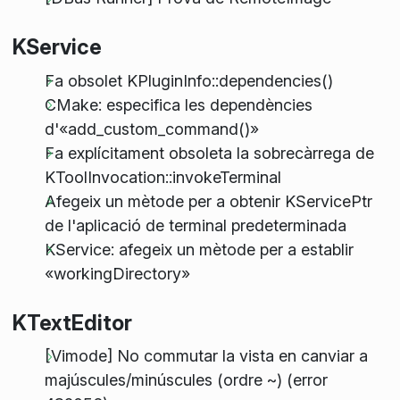
KService
Fa obsolet KPluginInfo::dependencies()
CMake: especifica les dependències
d'«add_custom_command()»
Fa explícitament obsoleta la sobrecàrrega de
KToolInvocation::invokeTerminal
Afegeix un mètode per a obtenir KServicePtr
de l'aplicació de terminal predeterminada
KService: afegeix un mètode per a establir
«workingDirectory»
KTextEditor
[Vimode] No commutar la vista en canviar a
majúscules/minúscules (ordre ~) (error