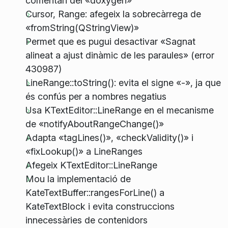
comentari del «doxygen»
Cursor, Range: afegeix la sobrecàrrega de
«fromString(QStringView)»
Permet que es pugui desactivar «Sagnat
alineat a ajust dinàmic de les paraules» (error
430987)
LineRange::toString(): evita el signe «-», ja que
és confús per a nombres negatius
Usa KTextEditor::LineRange en el mecanisme
de «notifyAboutRangeChange()»
Adapta «tagLines()», «checkValidity()» i
«fixLookup()» a LineRanges
Afegeix KTextEditor::LineRange
Mou la implementació de
KateTextBuffer::rangesForLine() a
KateTextBlock i evita construccions
innecessàries de contenidors