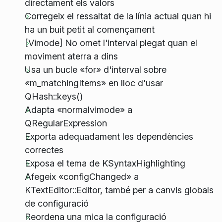
directament els valors
Corregeix el ressaltat de la línia actual quan hi
ha un buit petit al començament
[Vimode] No omet l'interval plegat quan el
moviment aterra a dins
Usa un bucle «for» d'interval sobre
«m_matchingItems» en lloc d'usar
QHash::keys()
Adapta «normalvimode» a
QRegularExpression
Exporta adequadament les dependències
correctes
Exposa el tema de KSyntaxHighlighting
Afegeix «configChanged» a
KTextEditor::Editor, també per a canvis globals
de configuració
Reordena una mica la configuració