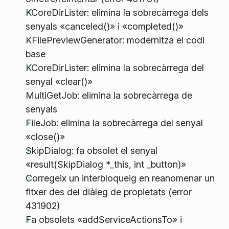
KCoreDirLister: elimina la sobrecàrrega dels
senyals «canceled()» i «completed()»
KFilePreviewGenerator: modernitza el codi
base
KCoreDirLister: elimina la sobrecàrrega del
senyal «clear()»
MultiGetJob: elimina la sobrecàrrega de
senyals
FileJob: elimina la sobrecàrrega del senyal
«close()»
SkipDialog: fa obsolet el senyal
«result(SkipDialog *_this, int _button)»
Corregeix un interbloqueig en reanomenar un
fitxer des del diàleg de propietats (error
431902)
Fa obsolets «addServiceActionsTo» i