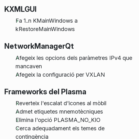
KXMLGUI
Fa 1..n KMainWindows a
kRestoreMainWindows
NetworkManagerQt
Afegeix les opcions dels paràmetres IPv4 que
mancaven
Afegeix la configuració per VXLAN
Frameworks del Plasma
Reverteix l'escalat d'icones al mòbil
Admet etiquetes mnemotècniques
Elimina l'opció PLASMA_NO_KIO
Cerca adequadament els temes de
contingència