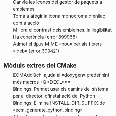
Canvia les icones del gestor de paquets a
emblemes
Torna a afegir la icona monocroma d'enllaç
com a acció
Millora el contrast dels emblemes, la llegibilitat
i la coherència (error 399968)
Admet el tipus MIME «nou» per als fitxers
«.deb» (error 399421)
Mòduls extres del CMake
ECMAddQch: ajuda al «doxygen» predefinint
més macros «Q*DECL**»
Bindings: Permet usar els camins del sistema
per al directori d'instal·lació del Python
Bindings: Elimina INSTALL_DIR_SUFFIX de
«ecm_generate_python_binding»