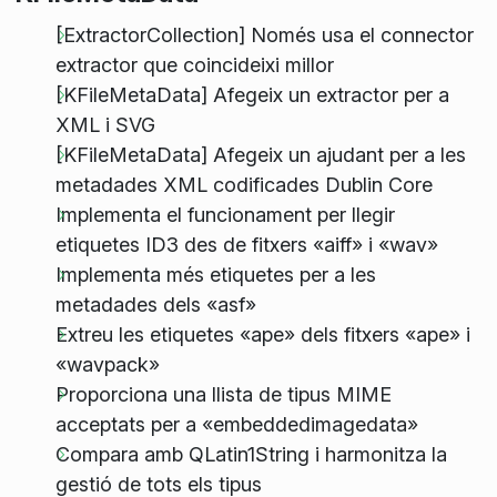
[ExtractorCollection] Només usa el connector
extractor que coincideixi millor
[KFileMetaData] Afegeix un extractor per a
XML i SVG
[KFileMetaData] Afegeix un ajudant per a les
metadades XML codificades Dublin Core
Implementa el funcionament per llegir
etiquetes ID3 des de fitxers «aiff» i «wav»
Implementa més etiquetes per a les
metadades dels «asf»
Extreu les etiquetes «ape» dels fitxers «ape» i
«wavpack»
Proporciona una llista de tipus MIME
acceptats per a «embeddedimagedata»
Compara amb QLatin1String i harmonitza la
gestió de tots els tipus