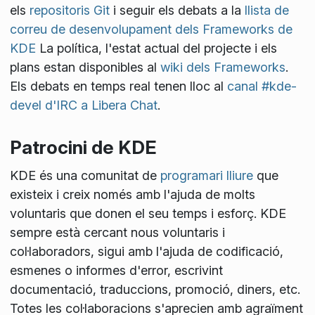
els
repositoris Git
i seguir els debats a la
llista de
correu de desenvolupament dels Frameworks de
KDE
La política, l'estat actual del projecte i els
plans estan disponibles al
wiki dels Frameworks
.
Els debats en temps real tenen lloc al
canal #kde-
devel d'IRC a Libera Chat
.
Patrocini de KDE
KDE és una comunitat de
programari lliure
que
existeix i creix només amb l'ajuda de molts
voluntaris que donen el seu temps i esforç. KDE
sempre està cercant nous voluntaris i
col·laboradors, sigui amb l'ajuda de codificació,
esmenes o informes d'error, escrivint
documentació, traduccions, promoció, diners, etc.
Totes les col·laboracions s'aprecien amb agraïment