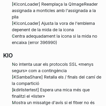
[KIconLoader] Reemplaça la QImageReader
assignada a monticles amb l'assignada a la
pila
[KIconLoader] Ajusta la vora de l'emblema
depenent de la mida de la icona
Centra adequadament la icona si la mida no
encaixa (error 396990)
KIO
No intenta usar els protocols SSL «menys
segurs» com a contingència
[KSambaShare] Retalla els / finals del camí de
la compartició
[kdirlistertest] Espera una mica més que
finalitzi el «lister»
Mostra un missatge d'avís si el fitxer no és