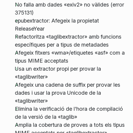
No falla amb dades «exiv2» no vàlides (error
375131)
epubextractor: Afegeix la propietat
ReleaseYear
Refactoritza «taglibextractor» amb funcions
específiques per a tipus de metadades
Afegeix fitxers «wma»/etiquetes «asf» com a
tipus MIME acceptats
Usa un extractor propi per provar la
«taglibwriter»
Afegeix una cadena de suffix per provar les
dades i usar la prova Unicode de la
«taglibwriter»
Elimina la verificació de l'hora de compilació
de la versió de la «taglib»
Amplia la cobertura de proves a tots els tipus
MIME acceptats per «taglibextractor»