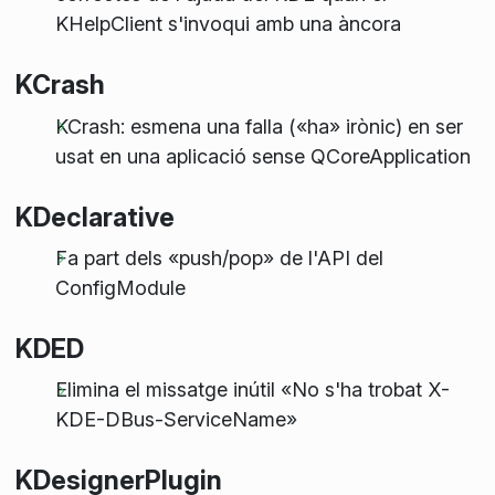
KHelpClient s'invoqui amb una àncora
KCrash
KCrash: esmena una falla («ha» irònic) en ser
usat en una aplicació sense QCoreApplication
KDeclarative
Fa part dels «push/pop» de l'API del
ConfigModule
KDED
Elimina el missatge inútil «No s'ha trobat X-
KDE-DBus-ServiceName»
KDesignerPlugin