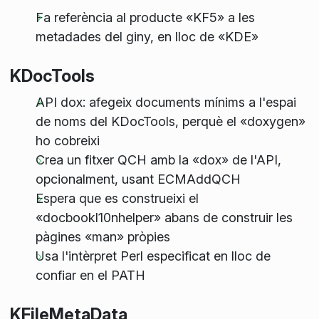
Fa referència al producte «KF5» a les
metadades del giny, en lloc de «KDE»
KDocTools
API dox: afegeix documents mínims a l'espai
de noms del KDocTools, perquè el «doxygen»
ho cobreixi
Crea un fitxer QCH amb la «dox» de l'API,
opcionalment, usant ECMAddQCH
Espera que es construeixi el
«docbookl10nhelper» abans de construir les
pàgines «man» pròpies
Usa l'intèrpret Perl especificat en lloc de
confiar en el PATH
KFileMetaData