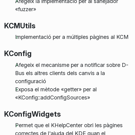
Afegeix la implementació per al sanejador
«fuzzer»
KCMUtils
Implementació per a múltiples pàgines al KCM
KConfig
Afegeix el mecanisme per a notificar sobre D-
Bus els altres clients dels canvis a la
configuració
Exposa el mètode «getter» per al
«KConfig::addConfigSources»
KConfigWidgets
Permet que el KHelpCenter obri les pàgines
correctes de l'ajuda del KDE quan el