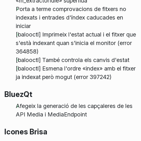
«m_extractorIdle» supèrflua
Porta a terme comprovacions de fitxers no
indexats i entrades d'índex caducades en
iniciar
[balooctl] Imprimeix l'estat actual i el fitxer que
s'està indexant quan s'inicia el monitor (error
364858)
[balooctl] També controla els canvis d'estat
[balooctl] Esmena l'ordre «index» amb el fitxer
ja indexat però mogut (error 397242)
BluezQt
Afegeix la generació de les capçaleres de les
API Media i MediaEndpoint
Icones Brisa