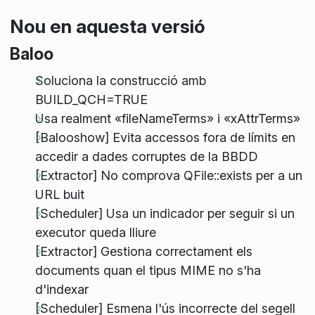
Nou en aquesta versió
Baloo
Soluciona la construcció amb
BUILD_QCH=TRUE
Usa realment «fileNameTerms» i «xAttrTerms»
[Balooshow] Evita accessos fora de límits en
accedir a dades corruptes de la BBDD
[Extractor] No comprova QFile::exists per a un
URL buit
[Scheduler] Usa un indicador per seguir si un
executor queda lliure
[Extractor] Gestiona correctament els
documents quan el tipus MIME no s'ha
d'indexar
[Scheduler] Esmena l'ús incorrecte del segell