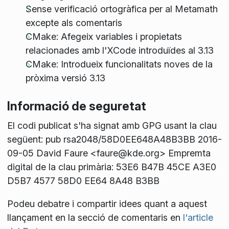
Sense verificació ortogràfica per al Metamath
excepte als comentaris
CMake: Afegeix variables i propietats
relacionades amb l'XCode introduïdes al 3.13
CMake: Introdueix funcionalitats noves de la
pròxima versió 3.13
Informació de seguretat
El codi publicat s'ha signat amb GPG usant la clau
següent: pub rsa2048/58D0EE648A48B3BB 2016-
09-05 David Faure <faure@kde.org> Empremta
digital de la clau primària: 53E6 B47B 45CE A3E0
D5B7 4577 58D0 EE64 8A48 B3BB
Podeu debatre i compartir idees quant a aquest
llançament en la secció de comentaris en
l'article