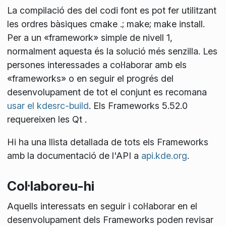
La compilació des del codi font es pot fer utilitzant
les ordres bàsiques
cmake .; make; make install
.
Per a un «framework» simple de nivell 1,
normalment aquesta és la solució més senzilla. Les
persones interessades a col·laborar amb els
«frameworks» o en seguir el progrés del
desenvolupament de tot el conjunt es recomana
usar el kdesrc-build
. Els Frameworks 5.52.0
requereixen les Qt
.
Hi ha una llista detallada de tots els Frameworks
amb la documentació de l'API a
api.kde.org
.
Col·laboreu-hi
Aquells interessats en seguir i col·laborar en el
desenvolupament dels Frameworks poden revisar