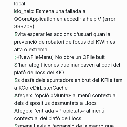
local
kio_help: Esmena una fallada a
QCoreApplication en accedir a help:// (error
399709)
Evita esperar les accions d'usuari quan la
prevenció de robatori de focus del KWin és
alta o extrema
[KNewFileMenu] No obre un QFile buit
S'han afegit icones que mancaven al codi del
plafó de llocs del KIO
Es desfà dels apuntadors en brut del KFileItem
a KCoreDirListerCache
Afegeix l'opció «Munta» al menú contextual
dels dispositius desmuntats a Llocs
Afegeix l'entrada «Propietats» al menú
contextual del plafó de Llocs
Esmena l'avís «L'expansió de la macro que