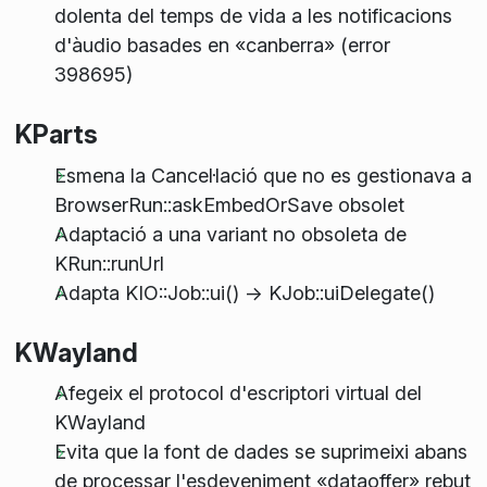
dolenta del temps de vida a les notificacions
d'àudio basades en «canberra» (error
398695)
KParts
Esmena la Cancel·lació que no es gestionava a
BrowserRun::askEmbedOrSave obsolet
Adaptació a una variant no obsoleta de
KRun::runUrl
Adapta KIO::Job::ui() -> KJob::uiDelegate()
KWayland
Afegeix el protocol d'escriptori virtual del
KWayland
Evita que la font de dades se suprimeixi abans
de processar l'esdeveniment «dataoffer» rebut