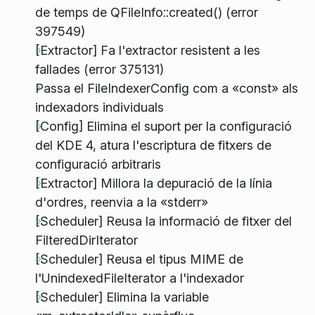
de temps de QFileInfo::created() (error
397549)
[Extractor] Fa l'extractor resistent a les
fallades (error 375131)
Passa el FileIndexerConfig com a «const» als
indexadors individuals
[Config] Elimina el suport per la configuració
del KDE 4, atura l'escriptura de fitxers de
configuració arbitraris
[Extractor] Millora la depuració de la línia
d'ordres, reenvia a la «stderr»
[Scheduler] Reusa la informació de fitxer del
FilteredDirIterator
[Scheduler] Reusa el tipus MIME de
l'UnindexedFileIterator a l'indexador
[Scheduler] Elimina la variable