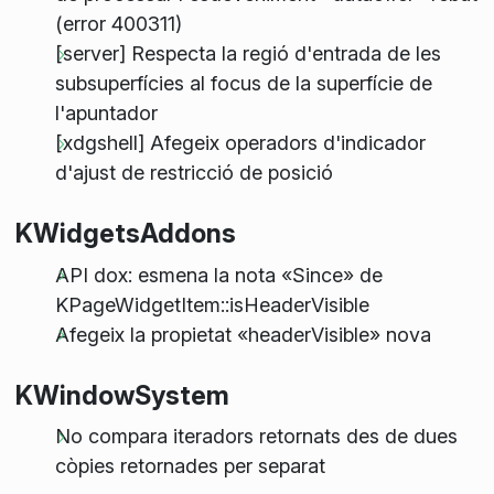
(error 400311)
[server] Respecta la regió d'entrada de les
subsuperfícies al focus de la superfície de
l'apuntador
[xdgshell] Afegeix operadors d'indicador
d'ajust de restricció de posició
KWidgetsAddons
API dox: esmena la nota «Since» de
KPageWidgetItem::isHeaderVisible
Afegeix la propietat «headerVisible» nova
KWindowSystem
No compara iteradors retornats des de dues
còpies retornades per separat