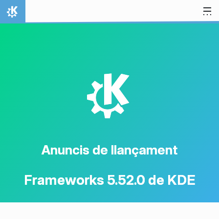
Salta al contingut
Inici
K
Anuncis de llançament
Frameworks 5.52.0 de KDE