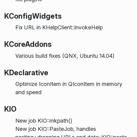
KConfigWidgets
Fix URL in KHelpClient::invokeHelp
KCoreAddons
Various build fixes (QNX, Ubuntu 14.04)
KDeclarative
Optimize IconItem in QIconItem in memory
and speed
KIO
New job KIO::mkpath()
New job KIO::PasteJob, handles