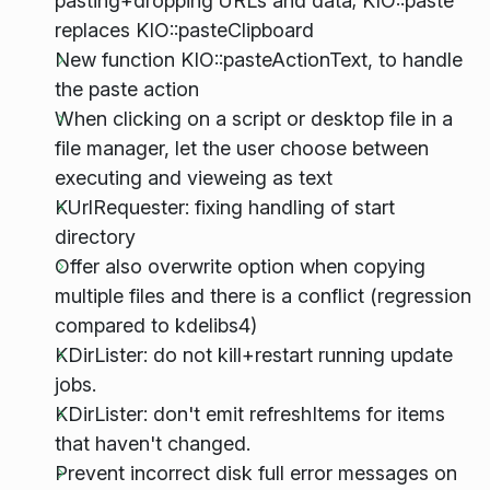
pasting+dropping URLs and data; KIO::paste
replaces KIO::pasteClipboard
New function KIO::pasteActionText, to handle
the paste action
When clicking on a script or desktop file in a
file manager, let the user choose between
executing and vieweing as text
KUrlRequester: fixing handling of start
directory
Offer also overwrite option when copying
multiple files and there is a conflict (regression
compared to kdelibs4)
KDirLister: do not kill+restart running update
jobs.
KDirLister: don't emit refreshItems for items
that haven't changed.
Prevent incorrect disk full error messages on