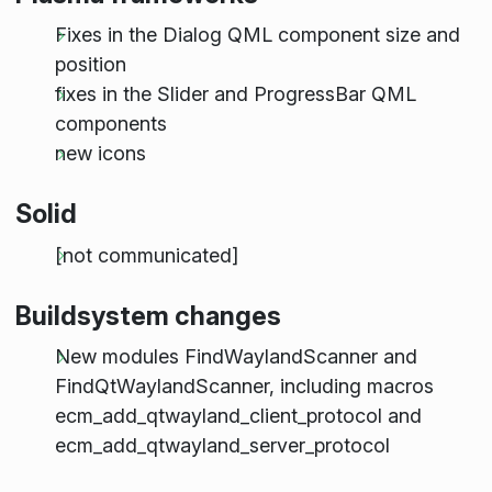
Fixes in the Dialog QML component size and
position
fixes in the Slider and ProgressBar QML
components
new icons
Solid
[not communicated]
Buildsystem changes
New modules FindWaylandScanner and
FindQtWaylandScanner, including macros
ecm_add_qtwayland_client_protocol and
ecm_add_qtwayland_server_protocol