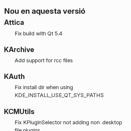
Nou en aquesta versió
Attica
Fix build with Qt 5.4
KArchive
Add support for rcc files
KAuth
Fix install dir when using
KDE_INSTALL_USE_QT_SYS_PATHS
KCMUtils
Fix KPluginSelector not adding non .desktop
file plugins