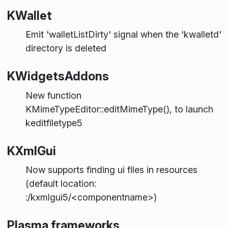
KWallet
Emit 'walletListDirty' signal when the 'kwalletd'
directory is deleted
KWidgetsAddons
New function
KMimeTypeEditor::editMimeType(), to launch
keditfiletype5
KXmlGui
Now supports finding ui files in resources
(default location:
:/kxmlgui5/<componentname>)
Plasma frameworks