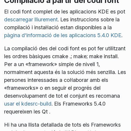
Compilació a partir del codi font
El codi font complet de les aplicacions KDE es pot
descarregar lliurement
. Les instruccions sobre la
compilació i instal·lació estan disponibles a la
pàgina d'informació de les aplicacions 5.4.0 KDE
.
La compilació des del codi font es pot fer utilitzant
les ordres bàsiques
cmake .; make; make install
.
Per a un «framework» simple de nivell 1,
normalment aquesta és la solució més senzilla. Les
persones interessades a col·laborar amb els
«frameworks» o en seguir el progrés del
desenvolupament de tot el conjunt es recomana
usar el kdesrc-build
. Els Frameworks 5.4.0
requereixen les Qt
.
Hi ha una llista detallada de tots els Frameworks