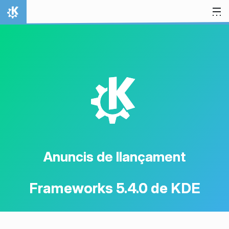
Salta al contingut
Inici
K
Anuncis de llançament
Frameworks 5.4.0 de KDE