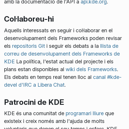
amb la documentació de l'API a
api.kde.org
.
Col·laboreu-hi
Aquells interessats en seguir i col·laborar en el
desenvolupament dels Frameworks poden revisar
els
repositoris Git
i seguir els debats a la
llista de
correu de desenvolupament dels Frameworks de
KDE
La política, l'estat actual del projecte i els
plans estan disponibles al
wiki dels Frameworks
.
Els debats en temps real tenen lloc al
canal #kde-
devel d'IRC a Libera Chat
.
Patrocini de KDE
KDE és una comunitat de
programari lliure
que
existeix i creix només amb l'ajuda de molts
voluntaris que donen el seu temps i esforç. KDE