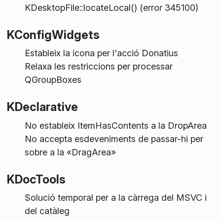
KDesktopFile::locateLocal() (error 345100)
KConfigWidgets
Estableix la icona per l'acció Donatius
Relaxa les restriccions per processar
QGroupBoxes
KDeclarative
No estableix ItemHasContents a la DropArea
No accepta esdeveniments de passar-hi per
sobre a la «DragArea»
KDocTools
Solució temporal per a la càrrega del MSVC i
del catàleg