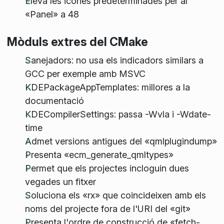
Eleva les icones predeterminades per al
«Panel» a 48
Mòduls extres del CMake
Sanejadors: no usa els indicadors similars a
GCC per exemple amb MSVC
KDEPackageAppTemplates: millores a la
documentació
KDECompilerSettings: passa -Wvla i -Wdate-
time
Admet versions antigues del «qmlplugindump»
Presenta «ecm_generate_qmltypes»
Permet que els projectes incloguin dues
vegades un fitxer
Soluciona els «rx» que coincideixen amb els
noms del projecte fora de l'URI del «git»
Presenta l'ordre de construcció de «fetch-