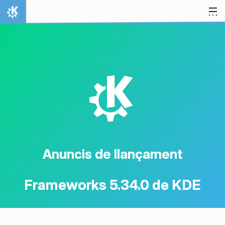
Salta al contingut
Inici
K
Anuncis de llançament
Frameworks 5.34.0 de KDE