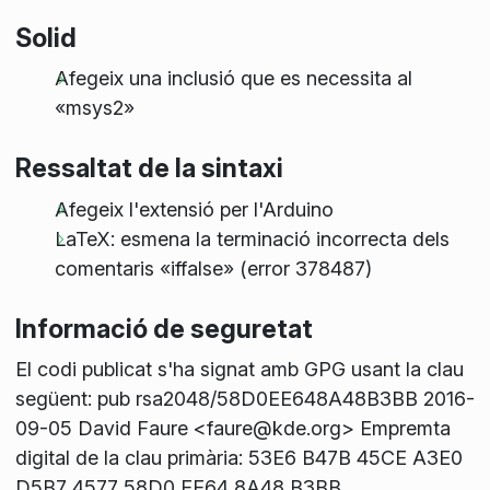
Solid
Afegeix una inclusió que es necessita al
«msys2»
Ressaltat de la sintaxi
Afegeix l'extensió per l'Arduino
LaTeX: esmena la terminació incorrecta dels
comentaris «iffalse» (error 378487)
Informació de seguretat
El codi publicat s'ha signat amb GPG usant la clau
següent: pub rsa2048/58D0EE648A48B3BB 2016-
09-05 David Faure <faure@kde.org> Empremta
digital de la clau primària: 53E6 B47B 45CE A3E0
D5B7 4577 58D0 EE64 8A48 B3BB