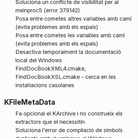
Soluciona un conflicte de visibilitat per al
meinproc5 (error 379142)
Posa entre cometes altres variables amb camí
(evita problemes amb els espais)
Posa entre cometes les variables amb camí
(evita problemes amb els espais)
Desactiva temporalment la documentació
local del Windows
FindDocBookXML4.cmake,
FindDocBookXSL.cmake - cerca en les
instal·lacions casolanes
KFileMetaData
Fa opcional el KArchive i no construeix els
extractors que el necessitin
Soluciona l'error de compilació de símbols