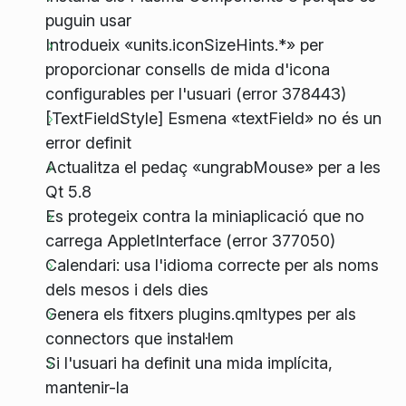
puguin usar
Introdueix «units.iconSizeHints.*» per
proporcionar consells de mida d'icona
configurables per l'usuari (error 378443)
[TextFieldStyle] Esmena «textField» no és un
error definit
Actualitza el pedaç «ungrabMouse» per a les
Qt 5.8
Es protegeix contra la miniaplicació que no
carrega AppletInterface (error 377050)
Calendari: usa l'idioma correcte per als noms
dels mesos i dels dies
Genera els fitxers plugins.qmltypes per als
connectors que instal·lem
Si l'usuari ha definit una mida implícita,
mantenir-la