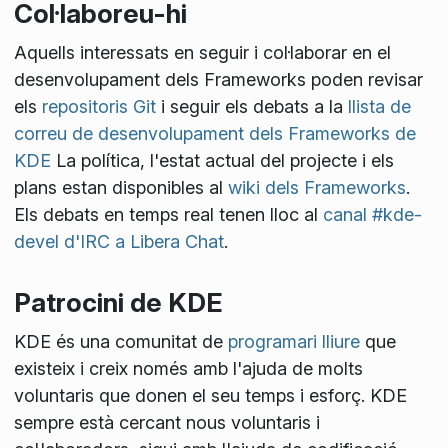
Col·laboreu-hi
Aquells interessats en seguir i col·laborar en el
desenvolupament dels Frameworks poden revisar
els
repositoris Git
i seguir els debats a la
llista de
correu de desenvolupament dels Frameworks de
KDE
La política, l'estat actual del projecte i els
plans estan disponibles al
wiki dels Frameworks
.
Els debats en temps real tenen lloc al
canal #kde-
devel d'IRC a Libera Chat
.
Patrocini de KDE
KDE és una comunitat de
programari lliure
que
existeix i creix només amb l'ajuda de molts
voluntaris que donen el seu temps i esforç. KDE
sempre està cercant nous voluntaris i