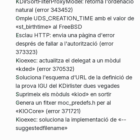
KDirSortFilterProxyModel: retorna l'ordenació
natural (error 343452)
Omple UDS_CREATION_TIME amb el valor de
«st_birthtime» al FreeBSD
Esclau HTTP: envia una pàgina d'error
després de fallar a l'autorització (error
373323)
Kioexec: actualitza el delegat a un mòdul
«kded» (error 370532)
Soluciona l'esquema d'URL de la definició de
la prova IGU del KDirlister dues vegades
Suprimeix els mòduls «kiod» en sortir
Genera un fitxer moc_predefs.h per al
«KIOCore» (error 371721)
Kioexec: soluciona la implementació de «--
suggestedfilename»