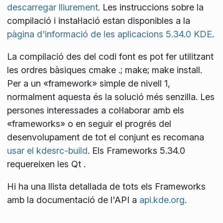
descarregar lliurement
. Les instruccions sobre la
compilació i instal·lació estan disponibles a la
pàgina d'informació de les aplicacions 5.34.0 KDE
.
La compilació des del codi font es pot fer utilitzant
les ordres bàsiques
cmake .; make; make install
.
Per a un «framework» simple de nivell 1,
normalment aquesta és la solució més senzilla. Les
persones interessades a col·laborar amb els
«frameworks» o en seguir el progrés del
desenvolupament de tot el conjunt es recomana
usar el kdesrc-build
. Els Frameworks 5.34.0
requereixen les Qt
.
Hi ha una llista detallada de tots els Frameworks
amb la documentació de l'API a
api.kde.org
.