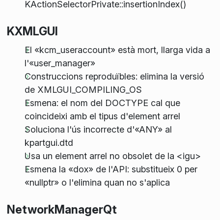
KActionSelectorPrivate::insertionIndex()
KXMLGUI
El «kcm_useraccount» està mort, llarga vida a
l'«user_manager»
Construccions reproduïbles: elimina la versió
de XMLGUI_COMPILING_OS
Esmena: el nom del DOCTYPE cal que
coincideixi amb el tipus d'element arrel
Soluciona l'ús incorrecte d'«ANY» al
kpartgui.dtd
Usa un element arrel no obsolet de la <igu>
Esmena la «dox» de l'API: substitueix 0 per
«nullptr» o l'elimina quan no s'aplica
NetworkManagerQt