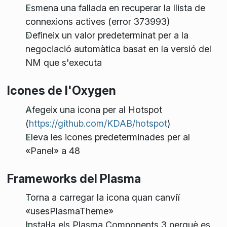
Esmena una fallada en recuperar la llista de
connexions actives (error 373993)
Defineix un valor predeterminat per a la
negociació automàtica basat en la versió del
NM que s'executa
Icones de l'Oxygen
Afegeix una icona per al Hotspot
(
https://github.com/KDAB/hotspot
)
Eleva les icones predeterminades per al
«Panel» a 48
Frameworks del Plasma
Torna a carregar la icona quan canviï
«usesPlasmaTheme»
Instal·la els Plasma Components 3 perquè es