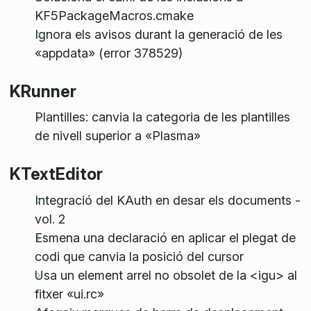
KF5PackageMacros.cmake
Ignora els avisos durant la generació de les
«appdata» (error 378529)
KRunner
Plantilles: canvia la categoria de les plantilles
de nivell superior a «Plasma»
KTextEditor
Integració del KAuth en desar els documents -
vol. 2
Esmena una declaració en aplicar el plegat de
codi que canvia la posició del cursor
Usa un element arrel no obsolet de la <igu> al
fitxer «ui.rc»