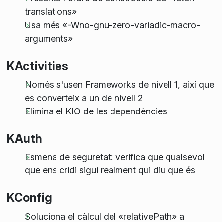
translations»
Usa més «-Wno-gnu-zero-variadic-macro-
arguments»
KActivities
Només s'usen Frameworks de nivell 1, així que
es converteix a un de nivell 2
Elimina el KIO de les dependències
KAuth
Esmena de seguretat: verifica que qualsevol
que ens cridi sigui realment qui diu que és
KConfig
Soluciona el càlcul del «relativePath» a