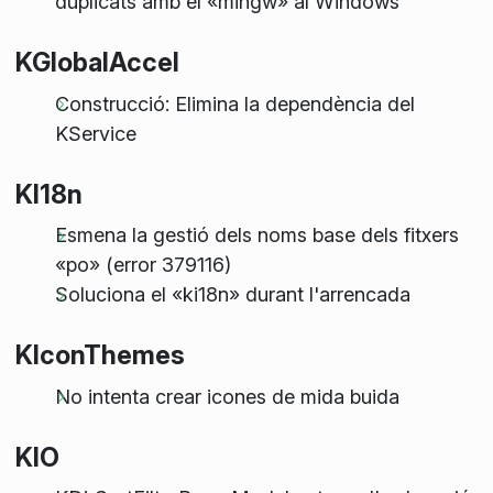
duplicats amb el «mingw» al Windows
KGlobalAccel
Construcció: Elimina la dependència del
KService
KI18n
Esmena la gestió dels noms base dels fitxers
«po» (error 379116)
Soluciona el «ki18n» durant l'arrencada
KIconThemes
No intenta crear icones de mida buida
KIO