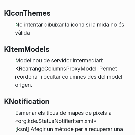
KIconThemes
No intentar dibuixar la icona si la mida no és
vàlida
KItemModels
Model nou de servidor intermediari:
KRearrangeColumnsProxyModel. Permet
reordenar i ocultar columnes des del model
origen.
KNotification
Esmenar els tipus de mapes de píxels a
«org.kde.StatusNotifierItem.xml»
[ksni] Afegir un mètode per a recuperar una