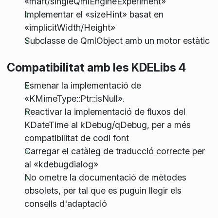
«mart/singleQmlEngineExperiment»
Implementar el «sizeHint» basat en
«implicitWidth/Height»
Subclasse de QmlObject amb un motor estàtic
Compatibilitat amb les KDELibs 4
Esmenar la implementació de
«KMimeType::Ptr::isNull».
Reactivar la implementació de fluxos del
KDateTime al kDebug/qDebug, per a més
compatibilitat de codi font
Carregar el catàleg de traducció correcte per
al «kdebugdialog»
No ometre la documentació de mètodes
obsolets, per tal que es puguin llegir els
consells d'adaptació