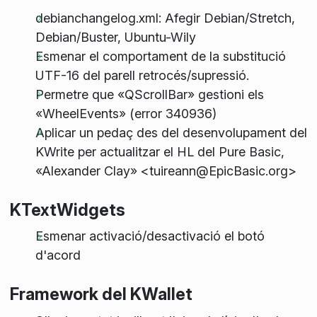
debianchangelog.xml: Afegir Debian/Stretch,
Debian/Buster, Ubuntu-Wily
Esmenar el comportament de la substitució
UTF-16 del parell retrocés/supressió.
Permetre que «QScrollBar» gestioni els
«WheelEvents» (error 340936)
Aplicar un pedaç des del desenvolupament del
KWrite per actualitzar el HL del Pure Basic,
«Alexander Clay» <tuireann@EpicBasic.org>
KTextWidgets
Esmenar activació/desactivació el botó
d'acord
Framework del KWallet