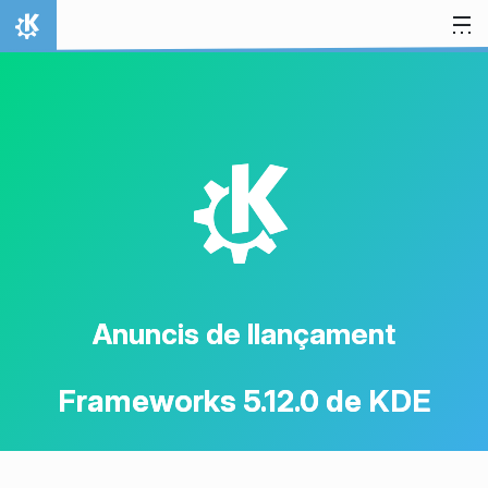
Salta al contingut
Inici
K
Anuncis de llançament
Frameworks 5.12.0 de KDE