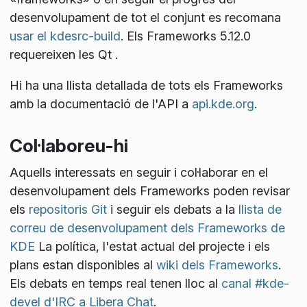
desenvolupament de tot el conjunt es recomana
usar el kdesrc-build
. Els Frameworks 5.12.0
requereixen les Qt
.
Hi ha una llista detallada de tots els Frameworks
amb la documentació de l'API a
api.kde.org
.
Col·laboreu-hi
Aquells interessats en seguir i col·laborar en el
desenvolupament dels Frameworks poden revisar
els
repositoris Git
i seguir els debats a la
llista de
correu de desenvolupament dels Frameworks de
KDE
La política, l'estat actual del projecte i els
plans estan disponibles al
wiki dels Frameworks
.
Els debats en temps real tenen lloc al
canal #kde-
devel d'IRC a Libera Chat
.