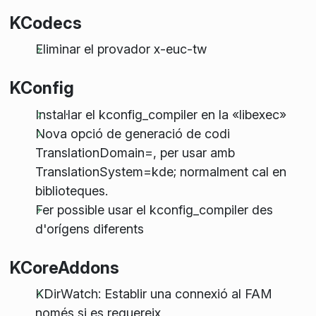
KCodecs
Eliminar el provador x-euc-tw
KConfig
Instal·lar el kconfig_compiler en la «libexec»
Nova opció de generació de codi
TranslationDomain=, per usar amb
TranslationSystem=kde; normalment cal en
biblioteques.
Fer possible usar el kconfig_compiler des
d'orígens diferents
KCoreAddons
KDirWatch: Establir una connexió al FAM
només si es requereix