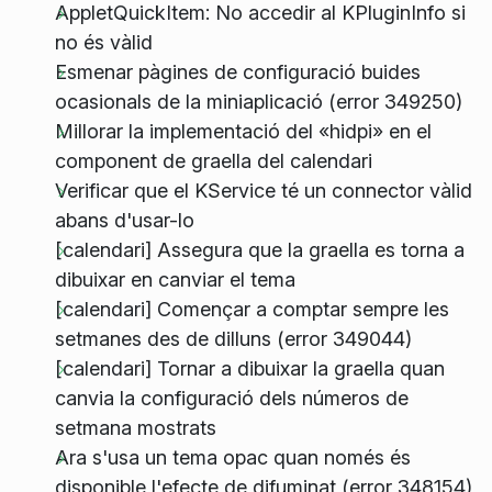
AppletQuickItem: No accedir al KPluginInfo si
no és vàlid
Esmenar pàgines de configuració buides
ocasionals de la miniaplicació (error 349250)
Millorar la implementació del «hidpi» en el
component de graella del calendari
Verificar que el KService té un connector vàlid
abans d'usar-lo
[calendari] Assegura que la graella es torna a
dibuixar en canviar el tema
[calendari] Començar a comptar sempre les
setmanes des de dilluns (error 349044)
[calendari] Tornar a dibuixar la graella quan
canvia la configuració dels números de
setmana mostrats
Ara s'usa un tema opac quan només és
disponible l'efecte de difuminat (error 348154)