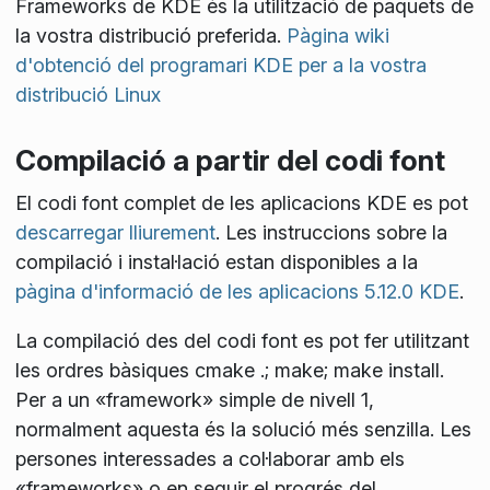
Frameworks de KDE és la utilització de paquets de
la vostra distribució preferida.
Pàgina wiki
d'obtenció del programari KDE per a la vostra
distribució Linux
Compilació a partir del codi font
El codi font complet de les aplicacions KDE es pot
descarregar lliurement
. Les instruccions sobre la
compilació i instal·lació estan disponibles a la
pàgina d'informació de les aplicacions 5.12.0 KDE
.
La compilació des del codi font es pot fer utilitzant
les ordres bàsiques
cmake .; make; make install
.
Per a un «framework» simple de nivell 1,
normalment aquesta és la solució més senzilla. Les
persones interessades a col·laborar amb els
«frameworks» o en seguir el progrés del