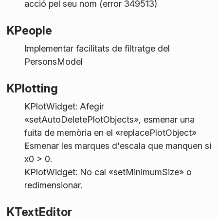
acció pel seu nom (error 349513)
KPeople
Implementar facilitats de filtratge del
PersonsModel
KPlotting
KPlotWidget: Afegir
«setAutoDeletePlotObjects», esmenar una
fuita de memòria en el «replacePlotObject»
Esmenar les marques d'escala que manquen si
x0 > 0.
KPlotWidget: No cal «setMinimumSize» o
redimensionar.
KTextEditor