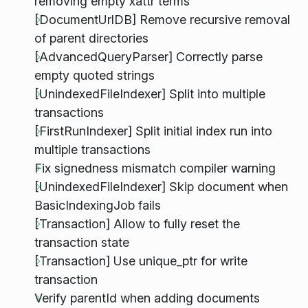
removing empty xattr terms
[DocumentUrlDB] Remove recursive removal
of parent directories
[AdvancedQueryParser] Correctly parse
empty quoted strings
[UnindexedFileIndexer] Split into multiple
transactions
[FirstRunIndexer] Split initial index run into
multiple transactions
Fix signedness mismatch compiler warning
[UnindexedFileIndexer] Skip document when
BasicIndexingJob fails
[Transaction] Allow to fully reset the
transaction state
[Transaction] Use unique_ptr for write
transaction
Verify parentId when adding documents