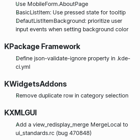
Use MobileForm.AboutPage
BasicListItem: Use pressed state for tooltip
DefautListItemBackground: prioritize user
input events when setting background color
KPackage Framework
Define json-validate-ignore property in .kde-
ci.yml
KWidgetsAddons
Remove duplicate row in category selection
KXMLGUI
Add a view_redisplay_merge MergeLocal to
ui_standards.rc (bug 470848)