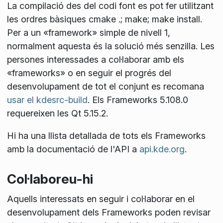
La compilació des del codi font es pot fer utilitzant
les ordres bàsiques
cmake .; make; make install
.
Per a un «framework» simple de nivell 1,
normalment aquesta és la solució més senzilla. Les
persones interessades a col·laborar amb els
«frameworks» o en seguir el progrés del
desenvolupament de tot el conjunt es recomana
usar el kdesrc-build
. Els Frameworks 5.108.0
requereixen les Qt 5.15.2.
Hi ha una llista detallada de tots els Frameworks
amb la documentació de l'API a
api.kde.org
.
Col·laboreu-hi
Aquells interessats en seguir i col·laborar en el
desenvolupament dels Frameworks poden revisar