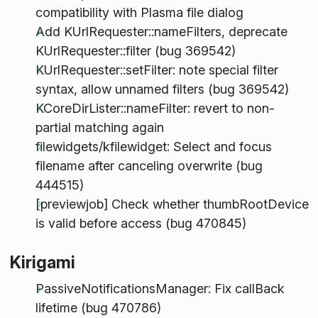
compatibility with Plasma file dialog
Add KUrlRequester::nameFilters, deprecate
KUrlRequester::filter (bug 369542)
KUrlRequester::setFilter: note special filter
syntax, allow unnamed filters (bug 369542)
KCoreDirLister::nameFilter: revert to non-
partial matching again
filewidgets/kfilewidget: Select and focus
filename after canceling overwrite (bug
444515)
[previewjob] Check whether thumbRootDevice
is valid before access (bug 470845)
Kirigami
PassiveNotificationsManager: Fix callBack
lifetime (bug 470786)