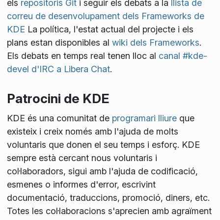
els
repositoris Git
i seguir els debats a la
llista de
correu de desenvolupament dels Frameworks de
KDE
La política, l'estat actual del projecte i els
plans estan disponibles al
wiki dels Frameworks
.
Els debats en temps real tenen lloc al
canal #kde-
devel d'IRC a Libera Chat
.
Patrocini de KDE
KDE és una comunitat de
programari lliure
que
existeix i creix només amb l'ajuda de molts
voluntaris que donen el seu temps i esforç. KDE
sempre està cercant nous voluntaris i
col·laboradors, sigui amb l'ajuda de codificació,
esmenes o informes d'error, escrivint
documentació, traduccions, promoció, diners, etc.
Totes les col·laboracions s'aprecien amb agraïment