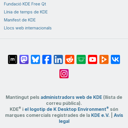
Fundació KDE Free Qt
Línia de temps de KDE
Manifest de KDE
Llocs web internacionals
Mantingut pels
administradors web de KDE
(llista de
correu pública).
®
®
KDE
i
el logotip de K Desktop Environment
són
marques comercials registrades de la
KDE e.V.
|
Avís
legal