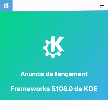
Salta al contingut
Inici
K
Anuncis de llançament
Frameworks 5.108.0 de KDE