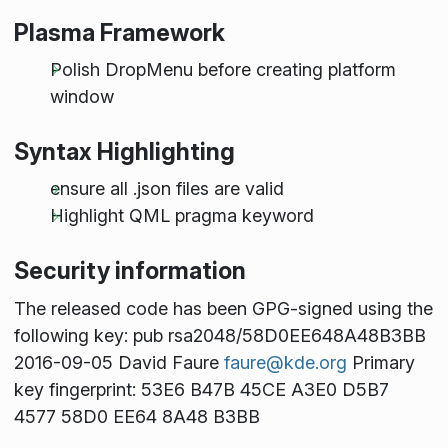
Plasma Framework
Polish DropMenu before creating platform
window
Syntax Highlighting
ensure all .json files are valid
Highlight QML pragma keyword
Security information
The released code has been GPG-signed using the
following key: pub rsa2048/58D0EE648A48B3BB
2016-09-05 David Faure
faure@kde.org
Primary
key fingerprint: 53E6 B47B 45CE A3E0 D5B7
4577 58D0 EE64 8A48 B3BB