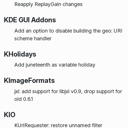
Reapply ReplayGain changes
KDE GUI Addons
Add an option to disable building the geo: URI
scheme handler
KHolidays
Add juneteenth as variable holiday
KImageFormats
jxl: add support for libjxl v0.9, drop support for
old 0.6.1
KIO
KUrlRequester: restore unnamed filter