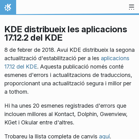
Salta al contingut
Inici
KDE distribueix les aplicacions
17.12.2 del KDE
8 de febrer de 2018. Avui KDE distribueix la segona
actualització d'estabilització per a les
aplicacions
17.12 del KDE
. Aquesta publicació només conté
esmenes d'errors i actualitzacions de traduccions,
proporcionant una actualització segura i millor per
a tothom.
Hi ha unes 20 esmenes registrades d'errors que
inclouen millores al Kontact, Dolphin, Gwenview,
KGet i Okular entre d'altres.
Trobareu la llista completa de canvis
aquí
.