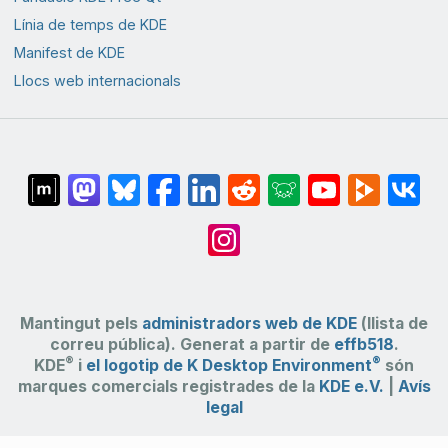
Línia de temps de KDE
Manifest de KDE
Llocs web internacionals
Mantingut pels
administradors web de KDE
(llista de
correu pública). Generat a partir de
effb518
.
®
®
KDE
i
el logotip de K Desktop Environment
són
marques comercials registrades de la
KDE e.V.
|
Avís
legal