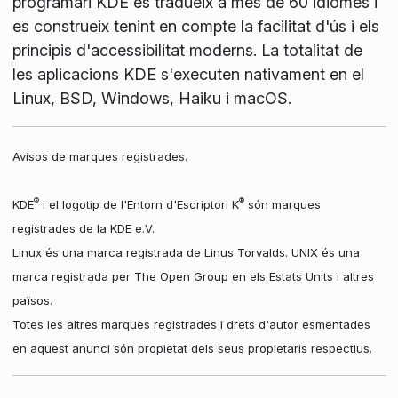
programari KDE es tradueix a més de 60 idiomes i
es construeix tenint en compte la facilitat d'ús i els
principis d'accessibilitat moderns. La totalitat de
les aplicacions KDE s'executen nativament en el
Linux, BSD, Windows, Haiku i macOS.
Avisos de marques registrades.
®
®
KDE
i el logotip de l'Entorn d'Escriptori K
són marques
registrades de la KDE e.V.
Linux és una marca registrada de Linus Torvalds. UNIX és una
marca registrada per The Open Group en els Estats Units i altres
països.
Totes les altres marques registrades i drets d'autor esmentades
en aquest anunci són propietat dels seus propietaris respectius.