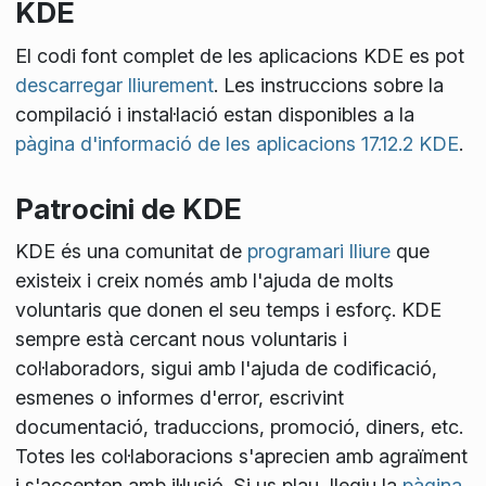
KDE
El codi font complet de les aplicacions KDE es pot
descarregar lliurement
. Les instruccions sobre la
compilació i instal·lació estan disponibles a la
pàgina d'informació de les aplicacions 17.12.2 KDE
.
Patrocini de KDE
KDE és una comunitat de
programari lliure
que
existeix i creix només amb l'ajuda de molts
voluntaris que donen el seu temps i esforç. KDE
sempre està cercant nous voluntaris i
col·laboradors, sigui amb l'ajuda de codificació,
esmenes o informes d'error, escrivint
documentació, traduccions, promoció, diners, etc.
Totes les col·laboracions s'aprecien amb agraïment
i s'accepten amb il·lusió. Si us plau, llegiu la
pàgina