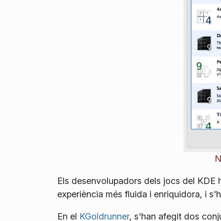
N
Els desenvolupadors dels jocs del KDE ha
experiència més fluida i enriquidora, i s
En el
KGoldrunner
, s'han afegit dos conj