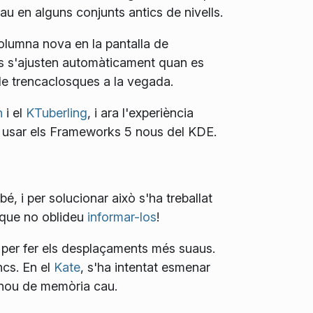
cau en alguns conjunts antics de nivells.
columna nova en la pantalla de
es s'ajusten automàticament quan es
s de trencaclosques a la vegada.
n
i el
KTuberling
, i ara l'experiència
per usar els Frameworks 5 nous del KDE.
, i per solucionar això s'ha treballat
 que no oblideu
informar-los
!
s per fer els desplaçaments més suaus.
ncs. En el
Kate
, s'ha intentat esmenar
r nou de memòria cau.