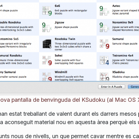
ova pantalla de benvinguda del KSudoku (al Mac OS 
n estat treballant de valent durant els darrers mesos p
'ha aconseguit material nou en aquesta àrea perquè els u
unts nous de nivells, un que permet cavar mentre es cau 