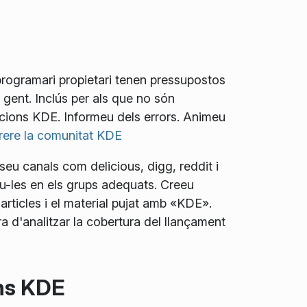
programari propietari tenen pressupostos
 gent. Inclús per als que no són
cions KDE. Informeu dels errors. Animeu
rrere la comunitat KDE
seu canals com delicious, digg, reddit i
eu-les en els grups adequats. Creeu
articles i el material pujat amb «KDE».
 d'analitzar la cobertura del llançament
ons KDE