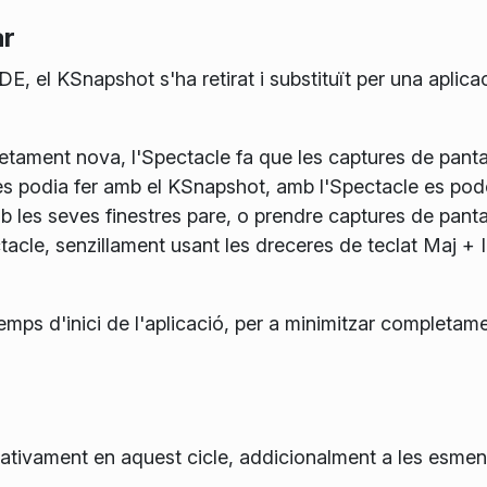
ar
, el KSnapshot s'ha retirat i substituït per una aplica
tament nova, l'Spectacle fa que les captures de pantall
s podia fer amb el KSnapshot, amb l'Spectacle es pode
s seves finestres pare, o prendre captures de pantalla
ctacle, senzillament usant les dreceres de teclat Maj +
ps d'inici de l'aplicació, per a minimitzar completamen
cativament en aquest cicle, addicionalment a les esmenes