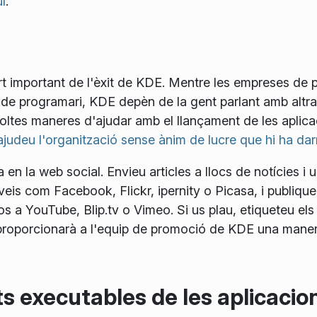
í
.
rt important de l'èxit de KDE. Mentre les empreses de 
s de programari, KDE depèn de la gent parlant amb altra
ltes maneres d'ajudar amb el llançament de les aplica
ajudeu l'organització sense ànim de lucre que hi ha da
en la web social. Envieu articles a llocs de notícies i u
rveis com Facebook, Flickr, ipernity o Picasa, i publiqu
s a YouTube, Blip.tv o Vimeo. Si us plau, etiqueteu els 
i proporcionarà a l'equip de promoció de KDE una manera
ets executables de les aplicaci