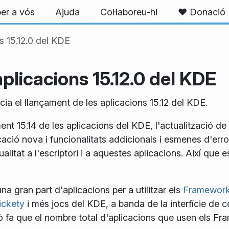
er a vós
Ajuda
Col·laboreu-hi
❤️ Donació
s 15.12.0 del KDE
aplicacions 15.12.0 del KDE
a el llançament de les aplicacions 15.12 del KDE.
nt 15.14 de les aplicacions del KDE, l'actualització d
ció nova i funcionalitats addicionals i esmenes d'errors
qualitat a l'escriptori i a aquestes aplicacions. Així qu
na gran part d'aplicacions per a utilitzar els
Framework
ickety
i més jocs del KDE, a banda de la interfície de c
ò fa que el nombre total d'aplicacions que usen els Fr