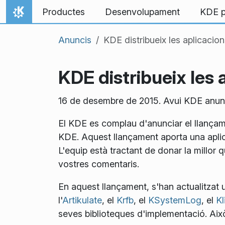
Salta al contingut
Productes
Desenvolupament
KDE p
Inici
Anuncis
KDE distribueix les aplicacion
KDE distribueix les 
16 de desembre de 2015. Avui KDE anunci
El KDE es complau d'anunciar el llançame
KDE. Aquest llançament aporta una aplica
L'equip està tractant de donar la millor 
vostres comentaris.
En aquest llançament, s'han actualitzat u
l'
Artikulate
, el
Krfb
, el
KSystemLog
, el
Kl
seves biblioteques d'implementació. Aix