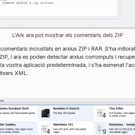
L'Ark ara pot mostrar els comentaris dels ZIP
r comentaris incrustats en arxius ZIP i RAR. S'ha millora
 ZIP, i ara es poden detectar arxius corromputs i recup
la vostra aplicació predeterminada, i s'ha esmenat l'ac
 fitxers XML.