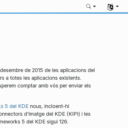
Seleccione
e desembre de 2015 de les aplicacions del
 a totes les aplicacions existents.
e esperem comptar amb vós per enviar els
s 5 del KDE
nous, incloent-hi
onnectors d'imatge del KDE (KIPI) i les
ameworks 5 del KDE sigui 126.