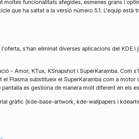
t moltes funcionalitats afegides, esmenes grans i optim
e que ha saltat a la versió número 5.1. L'equip està tre
l'oferta, s'han eliminat diverses aplicacions del KDE i j
icació - Amor, KTux, KSnapshot i SuperKaramba. Com s'
ent el Plasma substitueix el SuperKaramba com a motor de
pantalla es gestiona de manera molt diferent en els es
ial gràfic (kde-base-artwork, kde-wallpapers i kdeartw