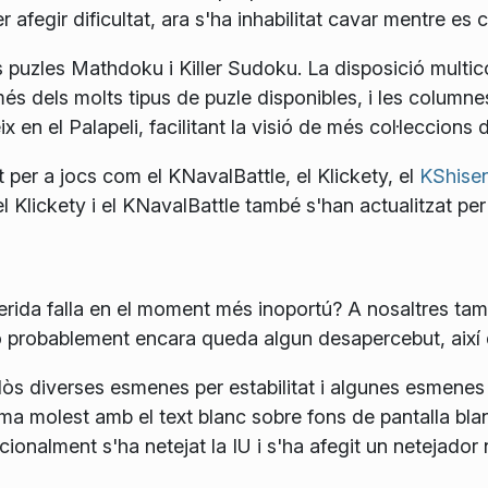
r afegir dificultat, ara s'ha inhabilitat cavar mentre es 
ls puzles Mathdoku i Killer Sudoku. La disposició multi
és dels molts tipus de puzle disponibles, i les column
ix en el Palapeli, facilitant la visió de més col·leccion
 per a jocs com el KNavalBattle, el Klickety, el
KShise
 el Klickety i el KNavalBattle també s'han actualitzat 
rida falla en el moment més inoportú? A nosaltres també
ò probablement encara queda algun desapercebut, així
clòs diverses esmenes per estabilitat i algunes esmene
ma molest amb el text blanc sobre fons de pantalla bla
cionalment s'ha netejat la IU i s'ha afegit un netejado