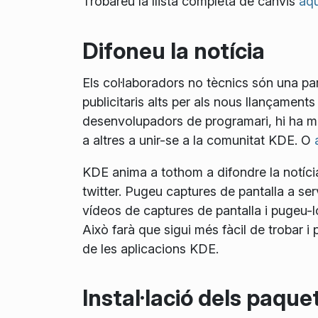
Trobareu la llista completa de canvis
aqu
Difoneu la notícia
Els col·laboradors no tècnics són una pa
publicitaris alts per als nous llançament
desenvolupadors de programari, hi ha mo
a altres a unir-se a la comunitat KDE. O
KDE anima a tothom a difondre la notícia 
twitter. Pugeu captures de pantalla a se
vídeos de captures de pantalla i pugeu-lo
Això farà que sigui més fàcil de trobar 
de les aplicacions KDE.
Instal·lació dels paqu