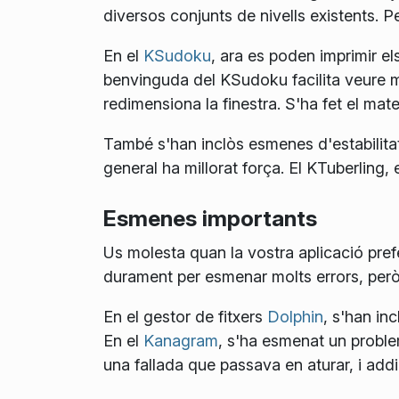
diversos conjunts de nivells existents. Pe
En el
KSudoku
, ara es poden imprimir e
benvinguda del KSudoku facilita veure m
redimensiona la finestra. S'ha fet el mate
També s'han inclòs esmenes d'estabilitat
general ha millorat força. El KTuberling,
Esmenes importants
Us molesta quan la vostra aplicació prefe
durament per esmenar molts errors, per
En el gestor de fitxers
Dolphin
, s'han in
En el
Kanagram
, s'ha esmenat un proble
una fallada que passava en aturar, i addi