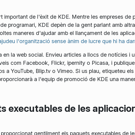
rt important de l'èxit de KDE. Mentre les empreses de 
s de programari, KDE depèn de la gent parlant amb altra
ltes maneres d'ajudar amb el llançament de les aplica
ajudeu l'organització sense ànim de lucre que hi ha da
en la web social. Envieu articles a llocs de notícies i u
rveis com Facebook, Flickr, ipernity o Picasa, i publiqu
s a YouTube, Blip.tv o Vimeo. Si us plau, etiqueteu els 
i proporcionarà a l'equip de promoció de KDE una manera
ets executables de les aplicaci
roporcionat gentilment els paquets executables de le