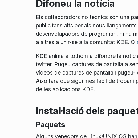
Difoneu la notícia
Els col·laboradors no tècnics són una pa
publicitaris alts per als nous llançament
desenvolupadors de programari, hi ha mo
a altres a unir-se a la comunitat KDE. O
KDE anima a tothom a difondre la notícia 
twitter. Pugeu captures de pantalla a se
vídeos de captures de pantalla i pugeu-lo
Això farà que sigui més fàcil de trobar 
de les aplicacions KDE.
Instal·lació dels paqu
Paquets
Alguns venedors de Linux/UNIX OS han p