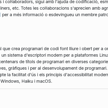
i col·laboradors, sigui amb l'ajuda de codificació, esm
ers, etc. Totes les col·laboracions s'aprecien amb agraï
E
per a més informació o esdevingueu un membre patroc
que crea programari de codi font lliure i obert per a or
 un sistema d'escriptori modern per a plataformes Linu
centenars de títols de programari en diverses categories
ves, gràfiques i per al desenvolupament de programari
e la facilitat d'ús i els principis d'accessibilitat moder
, Windows, Haiku i macOS.