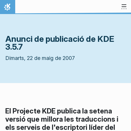
Salta al contingut
Inici
Anunci de publicació de KDE
3.5.7
Dimarts, 22 de maig de 2007
El Projecte KDE publica la setena
versió que millora les traduccions i
els serveis de l'escriptori líder del