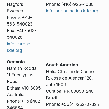
Hagfors
Phone: (416)-925-4030
Sweden
info-northamerica kde.org
Phone: +46-
563-540023
Fax: +46-563-
540028
info-europe
kde.org
Oceania
South America
Hamish Rodda
Helio Chissini de Castro
11 Eucalyptus
R. José de Alencar 120,
Road
apto 1906
Eltham VIC 3095
Curitiba, PR 80050-240
Australia
Brazil
Phone: (+61)402
Phone: +55(41)262-0782 /
346684