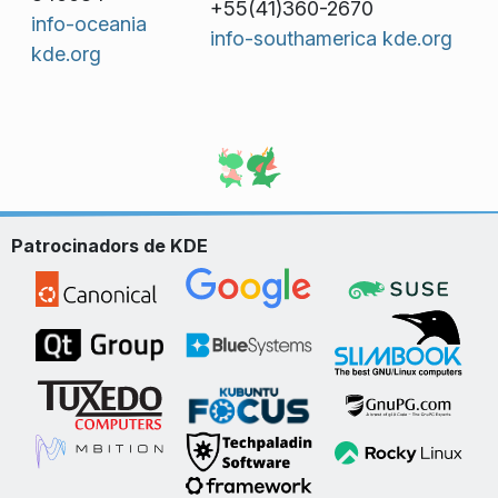
+55(41)360-2670
info-oceania
info-southamerica kde.org
kde.org
Patrocinadors de KDE