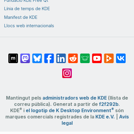
Fundació KDE Free Qt
Línia de temps de KDE
Manifest de KDE
Llocs web internacionals
Mantingut pels
administradors web de KDE
(llista de
correu pública). Generat a partir de
f2f292b
.
®
®
KDE
i
el logotip de K Desktop Environment
són
marques comercials registrades de la
KDE e.V.
|
Avís
legal