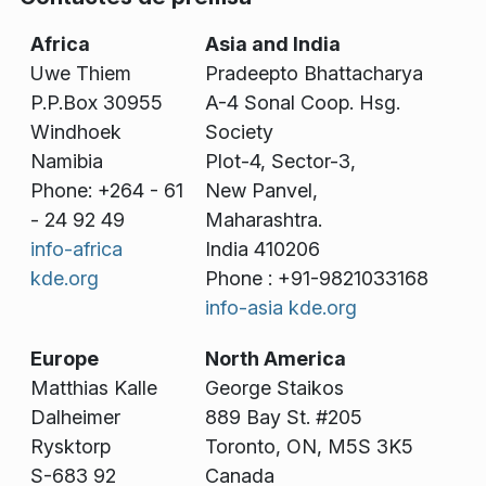
Africa
Asia and India
Uwe Thiem
Pradeepto Bhattacharya
P.P.Box 30955
A-4 Sonal Coop. Hsg.
Windhoek
Society
Namibia
Plot-4, Sector-3,
Phone: +264 - 61
New Panvel,
- 24 92 49
Maharashtra.
info-africa
India 410206
kde.org
Phone : +91-9821033168
info-asia kde.org
Europe
North America
Matthias Kalle
George Staikos
Dalheimer
889 Bay St. #205
Rysktorp
Toronto, ON, M5S 3K5
S-683 92
Canada