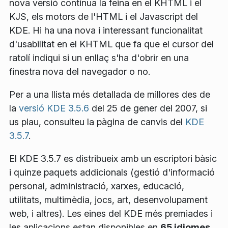
nova versió continua la feina en el KHTML i el
KJS, els motors de l'HTML i el Javascript del
KDE. Hi ha una nova i interessant funcionalitat
d'usabilitat en el KHTML que fa que el cursor del
ratolí indiqui si un enllaç s'ha d'obrir en una
finestra nova del navegador o no.
Per a una llista més detallada de millores des de
la
versió KDE 3.5.6
del 25 de gener del 2007, si
us plau, consulteu la pàgina de canvis del
KDE
3.5.7
.
El KDE 3.5.7 es distribueix amb un escriptori bàsic
i quinze paquets addicionals (gestió d'informació
personal, administració, xarxes, educació,
utilitats, multimèdia, jocs, art, desenvolupament
web, i altres). Les eines del KDE més premiades i
les aplicacions estan disponibles en
65 idiomes
.