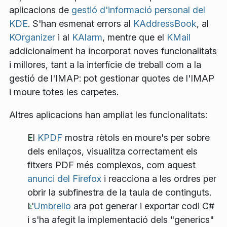
aplicacions de
gestió d'informació personal del
KDE
. S'han esmenat errors al
KAddressBook
, al
KOrganizer
i al
KAlarm
, mentre que el
KMail
addicionalment ha incorporat noves funcionalitats
i millores, tant a la interfície de treball com a la
gestió de l'IMAP: pot gestionar quotes de l'IMAP
i moure totes les carpetes.
Altres aplicacions han ampliat les funcionalitats:
El
KPDF
mostra rètols en moure's per sobre
dels enllaços, visualitza correctament els
fitxers PDF més complexos, com aquest
anunci del Firefox
i reacciona a les ordres per
obrir la subfinestra de la taula de continguts.
L'
Umbrello
ara pot generar i exportar codi C#
i s'ha afegit la implementació dels "generics"