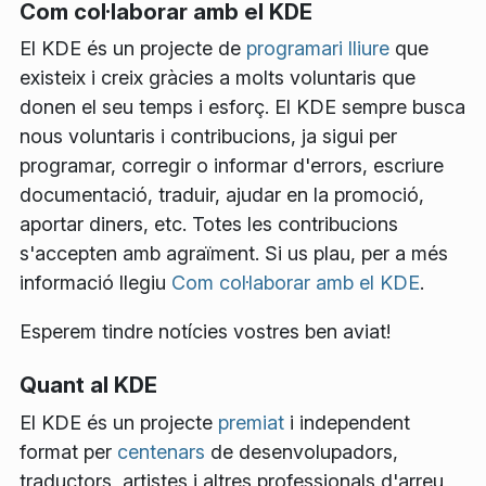
Com col·laborar amb el KDE
El KDE és un projecte de
programari lliure
que
existeix i creix gràcies a molts voluntaris que
donen el seu temps i esforç. El KDE sempre busca
nous voluntaris i contribucions, ja sigui per
programar, corregir o informar d'errors, escriure
documentació, traduir, ajudar en la promoció,
aportar diners, etc. Totes les contribucions
s'accepten amb agraïment. Si us plau, per a més
informació llegiu
Com col·laborar amb el KDE
.
Esperem tindre notícies vostres ben aviat!
Quant al KDE
El KDE és un projecte
premiat
i independent
format per
centenars
de desenvolupadors,
traductors, artistes i altres professionals d'arreu