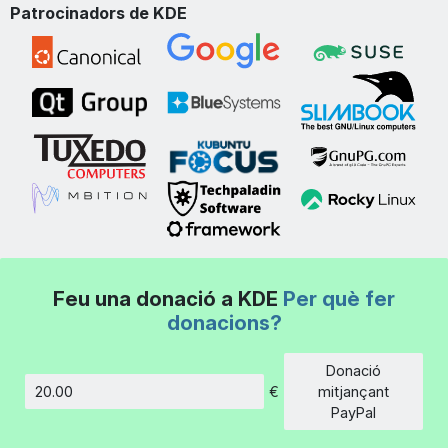
Patrocinadors de KDE
Feu una donació a KDE
Per què fer
donacions?
Donació
€
mitjançant
Import
PayPal