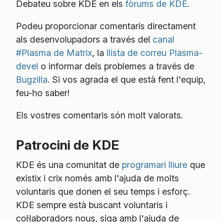
Debateu sobre KDE en els
fòrums de KDE
.
Podeu proporcionar comentaris directament
als desenvolupadors a través del
canal
#Plasma de Matrix
, la
llista de correu Plasma-
devel
o informar dels problemes a través de
Bugzilla
. Si vos agrada el que està fent l'equip,
feu-ho saber!
Els vostres comentaris són molt valorats.
Patrocini de KDE
KDE és una comunitat de
programari lliure
que
existix i crix només amb l'ajuda de molts
voluntaris que donen el seu temps i esforç.
KDE sempre està buscant voluntaris i
col·laboradors nous, siga amb l'ajuda de