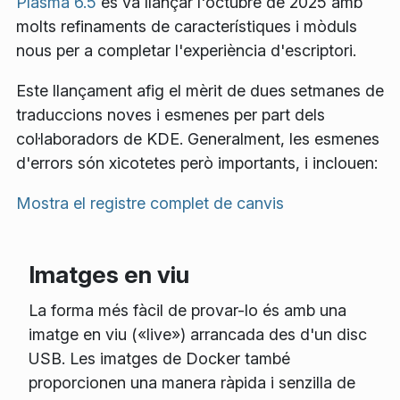
Plasma 6.5
es va llançar l'octubre de 2025 amb
molts refinaments de característiques i mòduls
nous per a completar l'experiència d'escriptori.
Este llançament afig el mèrit de dues setmanes de
traduccions noves i esmenes per part dels
col·laboradors de KDE. Generalment, les esmenes
d'errors són xicotetes però importants, i inclouen:
Mostra el registre complet de canvis
Imatges en viu
La forma més fàcil de provar-lo és amb una
imatge en viu («live») arrancada des d'un disc
USB. Les imatges de Docker també
proporcionen una manera ràpida i senzilla de