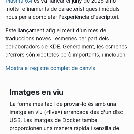
Plasma 6.4
es va llançar el juny de 2025 amb
molts refinaments de característiques i mòduls
nous per a completar l'experiència d'escriptori.
Este llançament afig el mèrit d'un mes de
traduccions noves i esmenes per part dels
col·laboradors de KDE. Generalment, les esmenes
d'errors són xicotetes però importants, i inclouen:
Mostra el registre complet de canvis
Imatges en viu
La forma més fàcil de provar-lo és amb una
imatge en viu («live») arrancada des d'un disc
USB. Les imatges de Docker també
proporcionen una manera ràpida i senzilla de