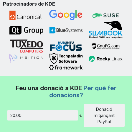
Patrocinadors de KDE
Feu una donació a KDE
Per què fer
donacions?
Donació
€
mitjançant
Import
PayPal