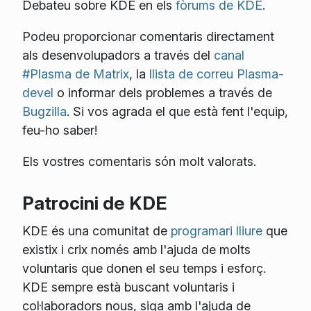
Debateu sobre KDE en els
fòrums de KDE
.
Podeu proporcionar comentaris directament
als desenvolupadors a través del
canal
#Plasma de Matrix
, la
llista de correu Plasma-
devel
o informar dels problemes a través de
Bugzilla
. Si vos agrada el que està fent l'equip,
feu-ho saber!
Els vostres comentaris són molt valorats.
Patrocini de KDE
KDE és una comunitat de
programari lliure
que
existix i crix només amb l'ajuda de molts
voluntaris que donen el seu temps i esforç.
KDE sempre està buscant voluntaris i
col·laboradors nous, siga amb l'ajuda de