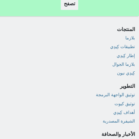
تصفح
المنتجات
بلازما
تطبيقات كِيدِي
إطار كِيدِي
بلازما الجوال
كِيدِي نيون
التطوير
توثيق الواجهة البرمجة
توثيق كيوت
أهداف كِيدِي
الشيفرة المصدرية
الأخبار والصحافة