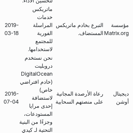
لتحسين الأداء.
ماتريكس
خدمات
مؤسسة
التبرع بخادم ماتريكس
المراسلة
2019-
Matrix.org
المستضاف.
الفورية
03-18
للمجتمع
لاستخدامها.
نحن نستخدم
دروبليت
DigitalOcean
(خادم افتراضي
خاص)
ديجيتال
رعاة الأرصدة المجانية
2016-
لاستضافة
أوشن
على منصتهم السحابية
07-04
إحدى مرايا
المستودعات،
وجزءًا من البنية
التحتية لـ كيدي