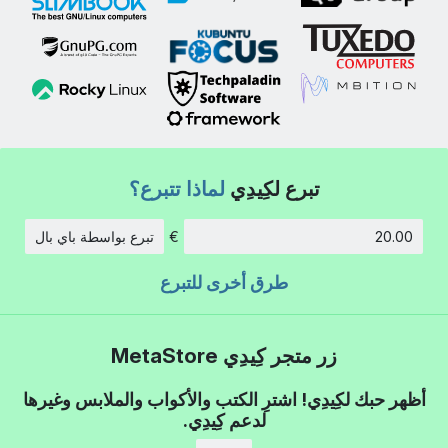
تبرع لكِيدِي
لماذا تتبرع؟
€
تبرع بواسطة باي بال
الكمية:
طرق أخرى للتبرع
زر متجر كِيدِي MetaStore
أظهر حبك لكِيدِي! اشترِ الكتب والأكواب والملابس وغيرها
لدعم كِيدِي.