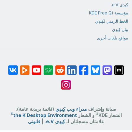
كِيدِي e.V.
مؤسسة KDE Free Qt
الخط الزمني لكِيدِي
بيان كِيدِي
مواقع بلغات أخرى
صيانة وإشراف
مدراء ويب كِيدِي
(قائمة بريدية عامة).
®
®
الشعار KDE
و الشعار
the K Desktop Environment
علامتان مسجلتان لـ
كِيدِي e.V.
|
قانوني